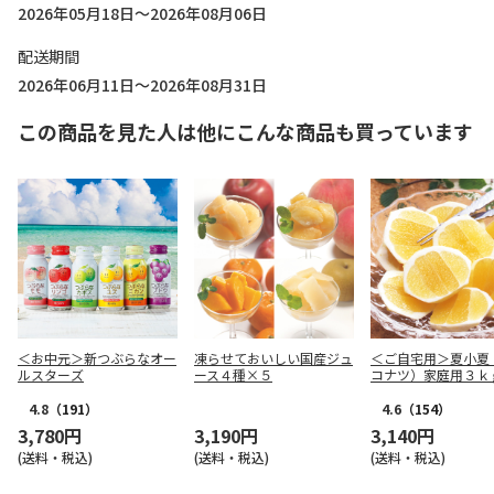
2026年05月18日～2026年08月06日
配送期間
2026年06月11日～2026年08月31日
この商品を見た人は他にこんな商品も買っています
＜お中元＞新つぶらなオー
凍らせておいしい国産ジュ
＜ご自宅用＞夏小夏
ルスターズ
ース４種×５
コナツ）家庭用３ｋ
4.8
（191）
4.6
（154）
3,780円
3,190円
3,140円
(送料・税込)
(送料・税込)
(送料・税込)