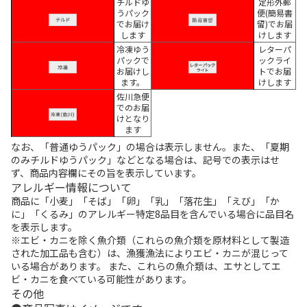
チルドゆ
定形外郵
うパック
便(簡易書
でお届け
留)でお届
します
けします
冷凍ゆう
レターパ
パックで
ックライ
お届けし
トでお届
ます。
けします
佐川急便
でのお届
けとなり
ます
なお、「普通ゆうパック」の場合は表示しません。また、「夏期
のみチルドゆうパック」などとなる場合は、記号での表示はせ
ず、商品内容欄にその旨を表示しています。
アレルギー情報について
商品に「小麦」「そば」「卵」「乳」「落花生」「えび」「か
に」「くるみ」のアレルギー特定8品目を含んでいる場合に品目名
を表示します。
※エビ・カニを除く魚介類（これらの魚介類を原材料として製造
された加工品も含む）は、漁獲漁法によりエビ・カニが混じって
いる場合があります。 また、これらの魚介類は、エサとしてエ
ビ・カニを食べている可能性があります。
その他