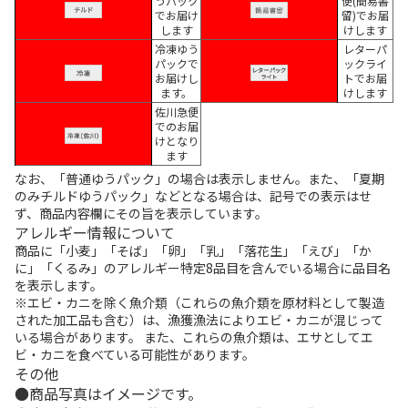
うパック
便(簡易書
でお届け
留)でお届
します
けします
冷凍ゆう
レターパ
パックで
ックライ
お届けし
トでお届
ます。
けします
佐川急便
でのお届
けとなり
ます
なお、「普通ゆうパック」の場合は表示しません。また、「夏期
のみチルドゆうパック」などとなる場合は、記号での表示はせ
ず、商品内容欄にその旨を表示しています。
アレルギー情報について
商品に「小麦」「そば」「卵」「乳」「落花生」「えび」「か
に」「くるみ」のアレルギー特定8品目を含んでいる場合に品目名
を表示します。
※エビ・カニを除く魚介類（これらの魚介類を原材料として製造
された加工品も含む）は、漁獲漁法によりエビ・カニが混じって
いる場合があります。 また、これらの魚介類は、エサとしてエ
ビ・カニを食べている可能性があります。
その他
商品写真はイメージです。