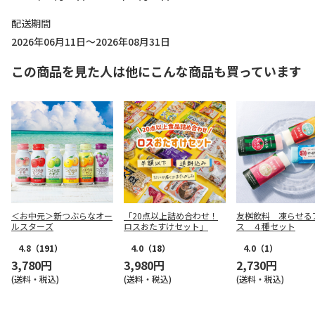
配送期間
2026年06月11日～2026年08月31日
この商品を見た人は他にこんな商品も買っています
＜お中元＞新つぶらなオー
「20点以上詰め合わせ！
友桝飲料 凍らせる
ルスターズ
ロスおたすけセット」
ス ４種セット
4.8
（191）
4.0
（18）
4.0
（1）
3,780円
3,980円
2,730円
(送料・税込)
(送料・税込)
(送料・税込)