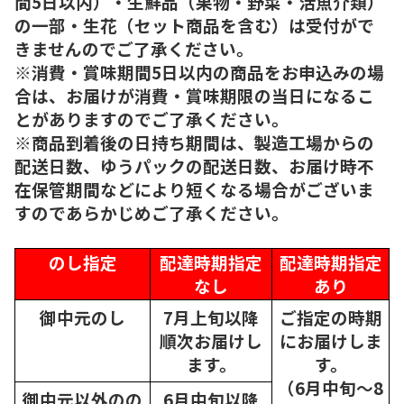
間5日以内）・生鮮品（果物・野菜・活魚介類）
の一部・生花（セット商品を含む）は受付がで
きませんのでご了承ください。
※消費・賞味期間5日以内の商品をお申込みの場
合は、お届けが消費・賞味期限の当日になるこ
とがありますのでご了承ください。
※商品到着後の日持ち期間は、製造工場からの
配送日数、ゆうパックの配送日数、お届け時不
在保管期間などにより短くなる場合がございま
すのであらかじめご了承ください。
のし指定
配達時期指定
配達時期指定
なし
あり
御中元のし
7月上旬以降
ご指定の時期
順次
お届けし
にお届けしま
ます。
す。
（6月中旬～8
御中元以外のの
6月中旬以降