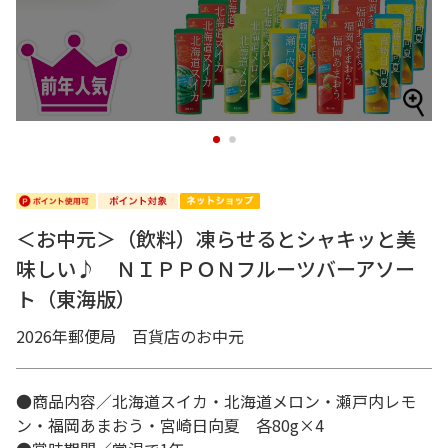
1
2
＜お中元＞（飲料）凍らせるとシャキッと美
味しい♪ ＮＩＰＰＯＮフルーツバーアソー
ト（東海版）
2026年郵便局 百貨店のお中元
●商品内容／北海道スイカ・北海道メロン・瀬戸内レモ
ン・福岡あまおう・宮崎日向夏 各80g×4