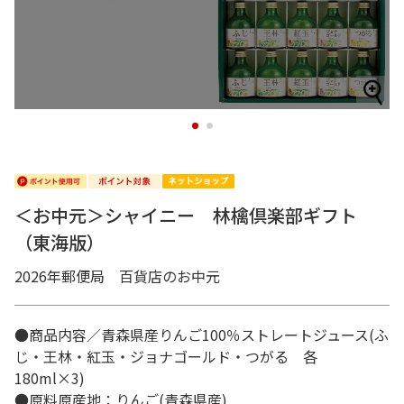
1
2
＜お中元＞シャイニー 林檎倶楽部ギフト
（東海版）
2026年郵便局 百貨店のお中元
●商品内容／青森県産りんご100％ストレートジュース(ふ
じ・王林・紅玉・ジョナゴールド・つがる 各
180ml×3)
●原料原産地：りんご(青森県産)