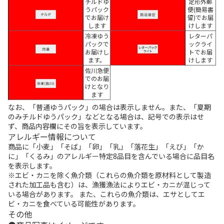
チルドゆ
定形外郵
うパック
便(簡易書
でお届け
留)でお届
します
けします
冷凍ゆう
レターパ
パックで
ックライ
お届けし
トでお届
ます。
けします
佐川急便
でのお届
けとなり
ます
なお、「普通ゆうパック」の場合は表示しません。また、「夏期
のみチルドゆうパック」などとなる場合は、記号での表示はせ
ず、商品内容欄にその旨を表示しています。
アレルギー情報について
商品に「小麦」「そば」「卵」「乳」「落花生」「えび」「か
に」「くるみ」のアレルギー特定8品目を含んでいる場合に品目名
を表示します。
※エビ・カニを除く魚介類（これらの魚介類を原材料として製造
された加工品も含む）は、漁獲漁法によりエビ・カニが混じって
いる場合があります。 また、これらの魚介類は、エサとしてエ
ビ・カニを食べている可能性があります。
その他