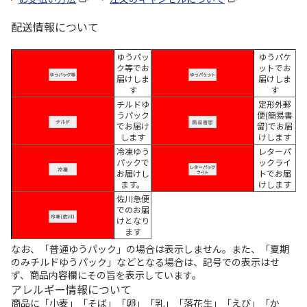
配送情報について
ゆうパッ
ゆうパケ
ク等でお
ットでお
届けしま
届けしま
す
す
チルドゆ
定形外郵
うパック
便(簡易書
でお届け
留)でお届
します
けします
冷凍ゆう
レターパ
パックで
ックライ
お届けし
トでお届
ます。
けします
佐川急便
でのお届
けとなり
ます
なお、「普通ゆうパック」の場合は表示しません。また、「夏期
のみチルドゆうパック」などとなる場合は、記号での表示はせ
ず、商品内容欄にその旨を表示しています。
アレルギー情報について
商品に「小麦」「そば」「卵」「乳」「落花生」「えび」「か