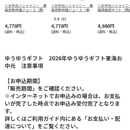
＜お中元＞シャイニー 青
＜お中元＞シャイニー 青
＜お中元＞シャイニ
森完熟林檎ジュース（西日
森完熟林檎ジュース（東日
檎倶楽部ギフト（西
本版）
本版）
版）
5.0
（1）
4,770円
4,770円
4,980円
(送料・税込)
(送料・税込)
(送料・税込)
ゆうゆうギフト 2026年ゆうゆうギフト東海お
中元 注意事項
【お申込期間】
「販売期間」をご確認ください。
※インターネットでお申込みの場合は、お支払
いが完了した時点でお申込み受付完了となりま
す。
詳しくはご利用ガイド内にある「お支払い・配
達について」をご覧ください。