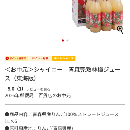
1
2
＜お中元＞シャイニー 青森完熟林檎ジュー
ス（東海版）
5.0
（1）
レビューを見る
2026年郵便局 百貨店のお中元
●商品内容／青森県産りんご100％ストレートジュース
1L×6
●原料原産地：りんご(青森県産)