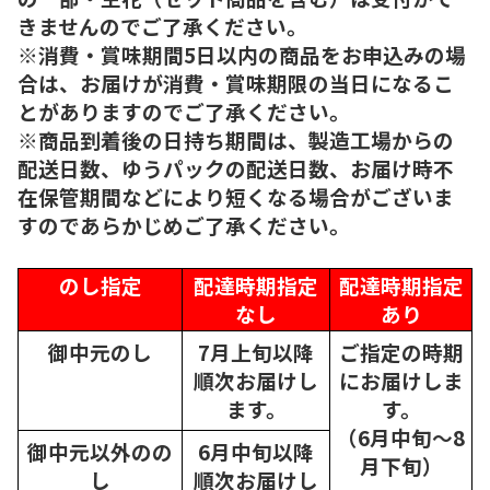
きませんのでご了承ください。
※消費・賞味期間5日以内の商品をお申込みの場
合は、お届けが消費・賞味期限の当日になるこ
とがありますのでご了承ください。
※商品到着後の日持ち期間は、製造工場からの
配送日数、ゆうパックの配送日数、お届け時不
在保管期間などにより短くなる場合がございま
すのであらかじめご了承ください。
のし指定
配達時期指定
配達時期指定
なし
あり
御中元のし
7月上旬以降
ご指定の時期
順次
お届けし
にお届けしま
ます。
す。
（6月中旬～8
御中元以外のの
6月中旬以降
月下旬）
し
順次
お届けし