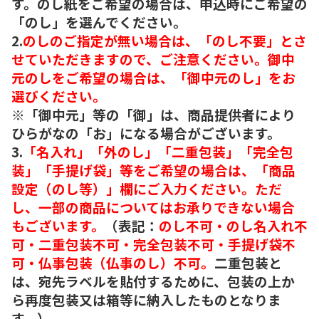
す。のし紙をご希望の場合は、申込時にご希望の
「のし」を選んでください。
2.
のしのご指定が無い場合は、「のし不要」とさ
せていただきますので、ご注意ください。御中
元のしをご希望の場合は、「御中元のし」をお
選びください。
※「御中元」等の「御」は、商品提供者により
ひらがなの「お」になる場合がございます。
3.
「名入れ」「外のし」「二重包装」「完全包
装」「手提げ袋」等をご希望の場合は、「商品
設定（のし等）」欄にご入力ください。ただ
し、一部の商品についてはお承りできない場合
もございます。
（表記：
のし不可・のし名入れ不
可・二重包装不可・完全包装不可・手提げ袋不
可・仏事包装（仏事のし）不可。
二重包装と
は、宛先ラベルを貼付するために、包装の上か
ら再度包装又は箱等に納入したものとなりま
す。）