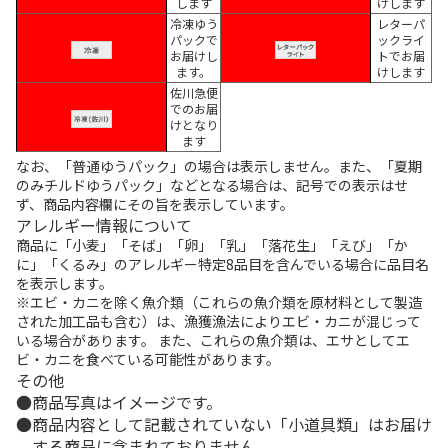
します
けします
冷凍ゆう
レターパ
パックで
ックライ
お届けし
トでお届
ます。
けします
佐川急便
でのお届
けとなり
ます
なお、「普通ゆうパック」の場合は表示しません。また、「夏期
のみチルドゆうパック」などとなる場合は、記号での表示はせ
ず、商品内容欄にその旨を表示しています。
アレルギー情報について
商品に「小麦」「そば」「卵」「乳」「落花生」「えび」「か
に」「くるみ」のアレルギー特定8品目を含んでいる場合に品目名
を表示します。
※エビ・カニを除く魚介類（これらの魚介類を原材料として製造
された加工品も含む）は、漁獲漁法によりエビ・カニが混じって
いる場合があります。 また、これらの魚介類は、エサとしてエ
ビ・カニを食べている可能性があります。
その他
商品写真はイメージです。
商品内容として記載されていない「小道具類」はお届け
する商品に含まれておりません。