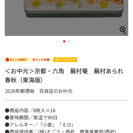
1
2
＜お中元＞京都・六角 蕪村菴 蕪村あられ
春秋（東海版）
2026年郵便局 百貨店のお中元
●商品内容／8枚入×16
●賞味期間／常温で90日
●アレルギー／「小麦」「えび」
●商品提供者：(株)そごう・西武 商事事業部(西武)