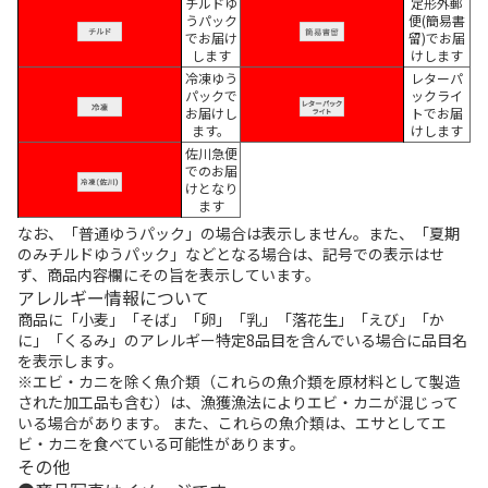
チルドゆ
定形外郵
うパック
便(簡易書
でお届け
留)でお届
します
けします
冷凍ゆう
レターパ
パックで
ックライ
お届けし
トでお届
ます。
けします
佐川急便
でのお届
けとなり
ます
なお、「普通ゆうパック」の場合は表示しません。また、「夏期
のみチルドゆうパック」などとなる場合は、記号での表示はせ
ず、商品内容欄にその旨を表示しています。
アレルギー情報について
商品に「小麦」「そば」「卵」「乳」「落花生」「えび」「か
に」「くるみ」のアレルギー特定8品目を含んでいる場合に品目名
を表示します。
※エビ・カニを除く魚介類（これらの魚介類を原材料として製造
された加工品も含む）は、漁獲漁法によりエビ・カニが混じって
いる場合があります。 また、これらの魚介類は、エサとしてエ
ビ・カニを食べている可能性があります。
その他