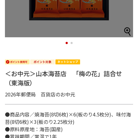
1
2
＜お中元＞山本海苔店 「梅の花」詰合せ
（東海版）
2026年郵便局 百貨店のお中元
●商品内容／焼海苔(8切6枚)×6(板のり4.5枚分)、味付海
苔(8切6枚)×3(板のり2.25枚分)
●原料原産地：海苔(国産)
●賞味期間／常温で1年