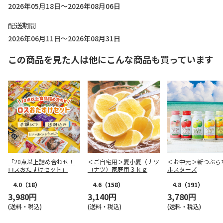
2026年05月18日～2026年08月06日
配送期間
2026年06月11日～2026年08月31日
この商品を見た人は他にこんな商品も買っています
「20点以上詰め合わせ！
＜ご自宅用＞夏小夏（ナツ
＜お中元＞新つぶら
ロスおたすけセット」
コナツ）家庭用３ｋｇ
ルスターズ
4.0
（18）
4.6
（158）
4.8
（191）
3,980円
3,140円
3,780円
(送料・税込)
(送料・税込)
(送料・税込)