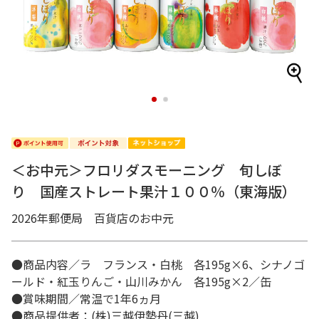
1
2
＜お中元＞フロリダスモーニング 旬しぼ
り 国産ストレート果汁１００％（東海版）
2026年郵便局 百貨店のお中元
●商品内容／ラ フランス・白桃 各195g×6、シナノゴ
ールド・紅玉りんご・山川みかん 各195g×2／缶
●賞味期間／常温で1年6ヵ月
●商品提供者：(株)三越伊勢丹(三越)