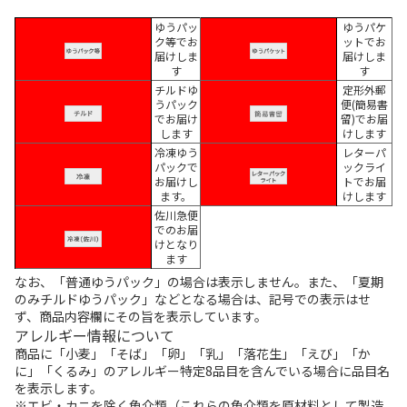
ゆうパッ
ゆうパケ
ク等でお
ットでお
届けしま
届けしま
す
す
チルドゆ
定形外郵
うパック
便(簡易書
でお届け
留)でお届
します
けします
冷凍ゆう
レターパ
パックで
ックライ
お届けし
トでお届
ます。
けします
佐川急便
でのお届
けとなり
ます
なお、「普通ゆうパック」の場合は表示しません。また、「夏期
のみチルドゆうパック」などとなる場合は、記号での表示はせ
ず、商品内容欄にその旨を表示しています。
アレルギー情報について
商品に「小麦」「そば」「卵」「乳」「落花生」「えび」「か
に」「くるみ」のアレルギー特定8品目を含んでいる場合に品目名
を表示します。
※エビ・カニを除く魚介類（これらの魚介類を原材料として製造