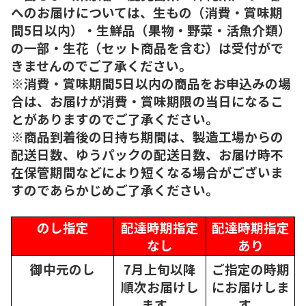
へのお届けについては、生もの（消費・賞味期
間5日以内）・生鮮品（果物・野菜・活魚介類）
の一部・生花（セット商品を含む）は受付がで
きませんのでご了承ください。
※消費・賞味期間5日以内の商品をお申込みの場
合は、お届けが消費・賞味期限の当日になるこ
とがありますのでご了承ください。
※商品到着後の日持ち期間は、製造工場からの
配送日数、ゆうパックの配送日数、お届け時不
在保管期間などにより短くなる場合がございま
すのであらかじめご了承ください。
のし指定
配達時期指定
配達時期指定
なし
あり
御中元のし
7月上旬以降
ご指定の時期
順次
お届けし
にお届けしま
ます。
す。