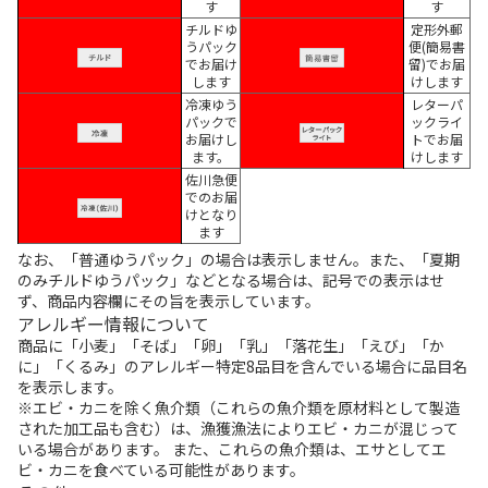
す
す
チルドゆ
定形外郵
うパック
便(簡易書
でお届け
留)でお届
します
けします
冷凍ゆう
レターパ
パックで
ックライ
お届けし
トでお届
ます。
けします
佐川急便
でのお届
けとなり
ます
なお、「普通ゆうパック」の場合は表示しません。また、「夏期
のみチルドゆうパック」などとなる場合は、記号での表示はせ
ず、商品内容欄にその旨を表示しています。
アレルギー情報について
商品に「小麦」「そば」「卵」「乳」「落花生」「えび」「か
に」「くるみ」のアレルギー特定8品目を含んでいる場合に品目名
を表示します。
※エビ・カニを除く魚介類（これらの魚介類を原材料として製造
された加工品も含む）は、漁獲漁法によりエビ・カニが混じって
いる場合があります。 また、これらの魚介類は、エサとしてエ
ビ・カニを食べている可能性があります。