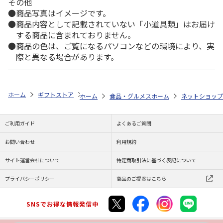
その他
商品写真はイメージです。
商品内容として記載されていない「小道具類」はお届け
する商品に含まれておりません。
商品の色は、ご覧になるパソコンなどの環境により、実
際と異なる場合があります。
ホーム
ギフトストア
お中元・夏ギフト特集 2026
ゆうゆうギフト 
ホーム
食品・グルメストア
ホーム
カレー特集
ネットショップ
＜
ご利用ガイド
よくあるご質問
お問い合わせ
利用規約
サイト運営会社について
特定商取引法に基づく表記について
プライバシーポリシー
商品のご提案はこちら
SNSでお得な情報発信中