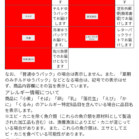
す
す
チルドゆ
定形外郵
うパック
便(簡易書
でお届け
留)でお届
します
けします
冷凍ゆう
レターパ
パックで
ックライ
お届けし
トでお届
ます。
けします
佐川急便
でのお届
けとなり
ます
なお、「普通ゆうパック」の場合は表示しません。また、「夏期
のみチルドゆうパック」などとなる場合は、記号での表示はせ
ず、商品内容欄にその旨を表示しています。
アレルギー情報について
商品に「小麦」「そば」「卵」「乳」「落花生」「えび」「か
に」「くるみ」のアレルギー特定8品目を含んでいる場合に品目名
を表示します。
※エビ・カニを除く魚介類（これらの魚介類を原材料として製造
された加工品も含む）は、漁獲漁法によりエビ・カニが混じって
いる場合があります。 また、これらの魚介類は、エサとしてエ
ビ・カニを食べている可能性があります。