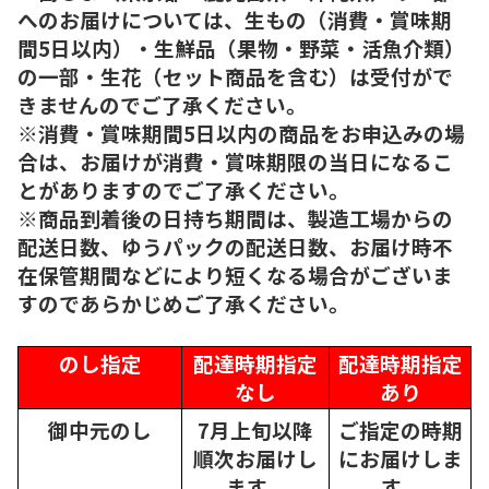
へのお届けについては、生もの（消費・賞味期
間5日以内）・生鮮品（果物・野菜・活魚介類）
の一部・生花（セット商品を含む）は受付がで
きませんのでご了承ください。
※消費・賞味期間5日以内の商品をお申込みの場
合は、お届けが消費・賞味期限の当日になるこ
とがありますのでご了承ください。
※商品到着後の日持ち期間は、製造工場からの
配送日数、ゆうパックの配送日数、お届け時不
在保管期間などにより短くなる場合がございま
すのであらかじめご了承ください。
のし指定
配達時期指定
配達時期指定
なし
あり
御中元のし
7月上旬以降
ご指定の時期
順次
お届けし
にお届けしま
ます。
す。