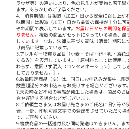
ラウザ等）の違いにより、色の見え方が実物と若干異
ます。あらかじめご了承ください。
4.「消費期間」は製造（加工）日から安全に召し上が
味期間」は製造（加工）日から品質の保持が十分に可
ぞれ期間で表示しています。
お届け日からの期間を保
りません。
複数の商品がセットになっている場合、最
しています。なお、法律に基づく賞味（消費）期限に
け商品に記載しています。
5.アレルギー物質８品目（小麦・そば・卵・乳・落花
くるみ）を表示しています。［原材料としては使用し
わらず、意図せず混入（コンタミネーション）してし
しておりません。］。
6.数量限定商品（※）は、同日にお申込みが集中し限
数量超過分のお申込みをお受けする場合がございます
7.天災時など不測の事態が発生した場合は、商品のお
合や遅延する場合などがございます。
8.ご依頼主さま又はお届け先さまのご氏名に旧字等が
合、一部、印刷可能文字での登録をさせていただく場
で、ご容赦ください。
9.複数商品の一括送付及び同時発送はできません。ま