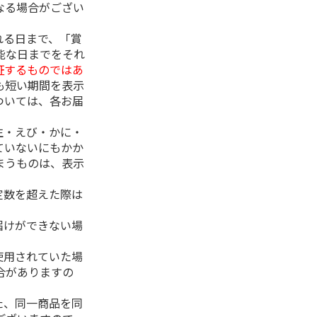
なる場合がござい
れる日まで、「賞
能な日までをそれ
証するものではあ
も短い期間を表示
ついては、各お届
生・えび・かに・
ていないにもかか
まうものは、表示
定数を超えた際は
。
届けができない場
使用されていた場
合がありますの
た、同一商品を同