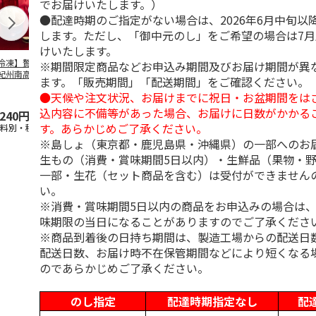
でお届けいたします。）
●配達時期のご指定がない場合は、2026年6月中旬以
します。ただし、「御中元のし」をご希望の場合は7
けいたします。
冷凍】贅沢まるご
【冷凍】なかほら牧
【冷凍】なかほら牧
＜お中元＞高
※期間限定商品などお申込み期間及びお届け期間が異
紀州南高梅入り氷
場自然放牧ジャージ
場自然放牧ジャージ
場乳製品・デ
ます。「販売期間」「配送期間」をご確認ください。
 6個入
牛乳アイス 8個セッ
牛乳ミルクアイス6
詰合せ
●天候や注文状況、お届けまでに祝日・お盆期間をは
ト
5.0
…
（2）
個セ
3.0
…
（1）
5.0
（1）
込内容に不備等があった場合、お届けに日数がかかる
,240円
5,100円
3,900円
3,500円
す。あらかじめご了承ください。
送料別・税込)
(送料・税込)
(送料・税込)
(送料・税込)
※島しょ（東京都・鹿児島県・沖縄県）の一部へのお
生もの（消費・賞味期間5日以内）・生鮮品（果物・
一部・生花（セット商品を含む）は受付ができません
い。
※消費・賞味期間5日以内の商品をお申込みの場合は
味期限の当日になることがありますのでご了承くださ
※商品到着後の日持ち期間は、製造工場からの配送日
配送日数、お届け時不在保管期間などにより短くなる
のであらかじめご了承ください。
のし指定
配達時期指定なし
配