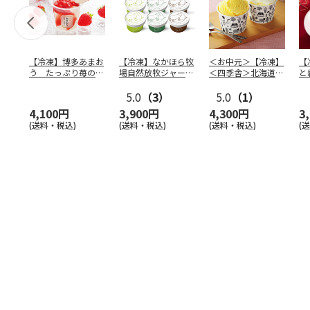
【冷凍】博多あまお
【冷凍】なかほら牧
＜お中元＞【冷凍】
【
う たっぷり苺のア
場自然放牧ジャージ
＜四季舎＞北海道さ
と
イス
牛乳アイス6個セッ
つまいも・ミルクア
輪
ト（
5.0
…
（3）
イス
5.0
…
（1）
4,100円
3,900円
4,300円
3
(送料・税込)
(送料・税込)
(送料・税込)
(