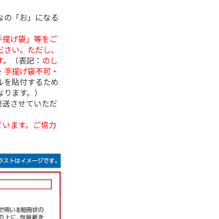
なの「お」になる
手提げ袋」等をご
ださい。ただし、
す。
（表記：
のし
・手提げ袋不可・
ルを貼付するため
なります。）
発送させていただ
ています。ご協力