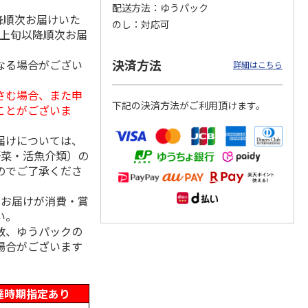
配送方法
ゆうパック
降順次お届けいた
のし
対応可
月上旬以降順次お届
千穂牧
【冷凍】なかほら牧
＜お中元＞蔵王チー
【冷凍】なかほら牧
決済方法
なる場合がござい
詳細はこちら
ザート
場自然放牧ジャージ
ズと蔵王山麓バター
場自然放牧ジャージ
牛乳アイス12個セッ
のセット
牛乳クリームリッ
さむ場合、また申
ト
…
5.0
（1）
チ・ミ
…
下記の決済方法がご利用頂けます。
ことがございま
6,600円
4,000円
4,350円
(送料・税込)
(送料・税込)
(送料・税込)
届けについては、
野菜・活魚介類）の
のでご了承くださ
、お届けが消費・賞
い。
数、ゆうパックの
場合がございます
達時期指定あり