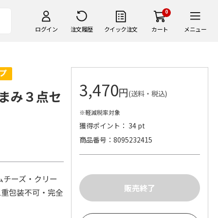
0
ログイン
注文履歴
クイック注文
カート
メニュー
3,470
円
まみ３点セ
(送料・税込)
※軽減税率対象
獲得ポイント： 34 pt
商品番号
8095232415
ムチーズ・クリー
二重包装不可・完全