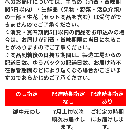
へのお届けについては、生もの（消費・賞味期
間5日以内）・生鮮品（果物・野菜・活魚介類）
の一部・生花（セット商品を含む）は受付がで
きませんのでご了承ください。
※消費・賞味期間5日以内の商品をお申込みの場
合は、お届けが消費・賞味期限の当日になるこ
とがありますのでご了承ください。
※商品到着後の日持ち期間は、製造工場からの
配送日数、ゆうパックの配送日数、お届け時不
在保管期間などにより短くなる場合がございま
すのであらかじめご了承ください。
のし指定
配達時期指定
配達時期指定
なし
あり
御中元のし
7月上旬以降
ご指定の時期
順次
お届けし
にお届けしま
ます。
す。