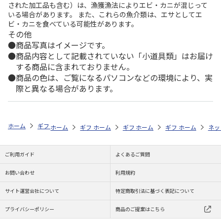
された加工品も含む）は、漁獲漁法によりエビ・カニが混じって
いる場合があります。 また、これらの魚介類は、エサとしてエ
ビ・カニを食べている可能性があります。
その他
商品写真はイメージです。
商品内容として記載されていない「小道具類」はお届け
する商品に含まれておりません。
商品の色は、ご覧になるパソコンなどの環境により、実
際と異なる場合があります。
ホーム
ギフトストア
お中元・夏ギフト特集 2026
うなぎ・魚・海鮮
ホーム
ギフトストア
ホーム
ギフトストア
お中元・夏ギフト特集 2026
ホーム
ギフトストア
お中元・夏ギフト特集
ホーム
ネッ
お
う
ご利用ガイド
よくあるご質問
お問い合わせ
利用規約
サイト運営会社について
特定商取引法に基づく表記について
プライバシーポリシー
商品のご提案はこちら