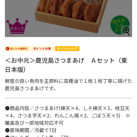
＜お中元＞鹿児島さつまあげ Ａセット（東
日本版）
鮮度の良い魚肉を主原料に菜種油で１枚１枚丁寧に揚げた
鹿児島さつまあげです。
●商品内容／さつまあげ(棒天×4、しそ棒天×3、枝豆天
×4、さつま芋天×2、れんこん揚×2、ごぼう天×5) ※
離島及び一部地域対応不可
●賞味期間／冷蔵で7日