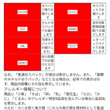
ゆうパッ
ゆうパケ
ク等でお
ットでお
届けしま
届けしま
す
す
チルドゆ
定形外郵
うパック
便(簡易書
でお届け
留)でお届
します
けします
冷凍ゆう
レターパ
パックで
ックライ
お届けし
トでお届
ます。
けします
佐川急便
でのお届
けとなり
ます
なお、「普通ゆうパック」の場合は表示しません。また、「夏期
のみチルドゆうパック」などとなる場合は、記号での表示はせ
ず、商品内容欄にその旨を表示しています。
アレルギー情報について
商品に「小麦」「そば」「卵」「乳」「落花生」「えび」「か
に」「くるみ」のアレルギー特定8品目を含んでいる場合に品目名
を表示します。
※エビ・カニを除く魚介類（これらの魚介類を原材料として製造