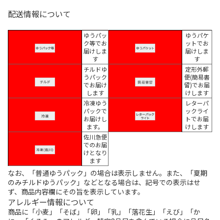
配送情報について
ゆうパッ
ゆうパケ
ク等でお
ットでお
届けしま
届けしま
す
す
チルドゆ
定形外郵
うパック
便(簡易書
でお届け
留)でお届
します
けします
冷凍ゆう
レターパ
パックで
ックライ
お届けし
トでお届
ます。
けします
佐川急便
でのお届
けとなり
ます
なお、「普通ゆうパック」の場合は表示しません。また、「夏期
のみチルドゆうパック」などとなる場合は、記号での表示はせ
ず、商品内容欄にその旨を表示しています。
アレルギー情報について
商品に「小麦」「そば」「卵」「乳」「落花生」「えび」「か