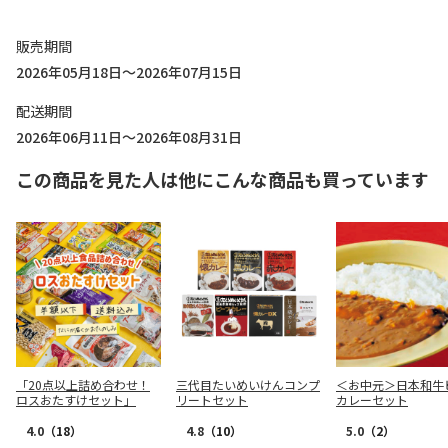
販売期間
2026年05月18日～2026年07月15日
配送期間
2026年06月11日～2026年08月31日
この商品を見た人は他にこんな商品も買っています
「20点以上詰め合わせ！
三代目たいめいけんコンプ
＜お中元＞日本和牛
ロスおたすけセット」
リートセット
カレーセット
4.0
（18）
4.8
（10）
5.0
（2）