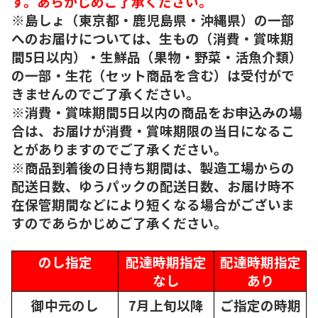
す。あらかじめご了承ください。
※島しょ（東京都・鹿児島県・沖縄県）の一部
へのお届けについては、生もの（消費・賞味期
間5日以内）・生鮮品（果物・野菜・活魚介類）
の一部・生花（セット商品を含む）は受付がで
きませんのでご了承ください。
※消費・賞味期間5日以内の商品をお申込みの場
合は、お届けが消費・賞味期限の当日になるこ
とがありますのでご了承ください。
※商品到着後の日持ち期間は、製造工場からの
配送日数、ゆうパックの配送日数、お届け時不
在保管期間などにより短くなる場合がございま
すのであらかじめご了承ください。
のし指定
配達時期指定
配達時期指定
なし
あり
御中元のし
7月上旬以降
ご指定の時期