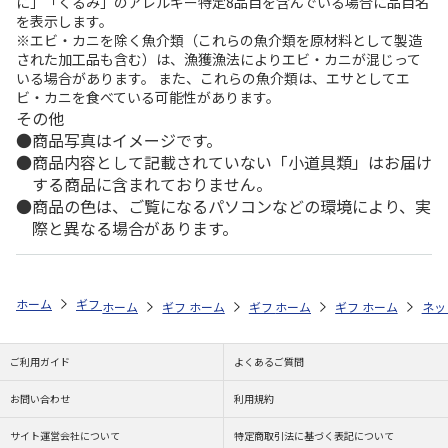
に」「くるみ」のアレルギー特定8品目を含んでいる場合に品目名
を表示します。
※エビ・カニを除く魚介類（これらの魚介類を原材料として製造
された加工品も含む）は、漁獲漁法によりエビ・カニが混じって
いる場合があります。 また、これらの魚介類は、エサとしてエ
ビ・カニを食べている可能性があります。
その他
商品写真はイメージです。
商品内容として記載されていない「小道具類」はお届け
する商品に含まれておりません。
商品の色は、ご覧になるパソコンなどの環境により、実
際と異なる場合があります。
ホーム
ギフトストア
お中元・夏ギフト特集 2026
おつまみ・お惣菜
ホーム
ギフトストア
ホーム
ギフトストア
お中元・夏ギフト特集 2026
ホーム
ギフトストア
お中元・夏ギフト特集
ホーム
ネッ
お
お
ご利用ガイド
よくあるご質問
お問い合わせ
利用規約
サイト運営会社について
特定商取引法に基づく表記について