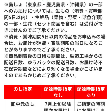
※島しょ（東京都・鹿児島県・沖縄県）の一部
へのお届けについては、生もの（消費・賞味期
間5日以内）・生鮮品（果物・野菜・活魚介類）
の一部・生花（セット商品を含む）は受付がで
きませんのでご了承ください。
※消費・賞味期間5日以内の商品をお申込みの場
合は、お届けが消費・賞味期限の当日になるこ
とがありますのでご了承ください。
※商品到着後の日持ち期間は、製造工場からの
配送日数、ゆうパックの配送日数、お届け時不
在保管期間などにより短くなる場合がございま
すのであらかじめご了承ください。
のし指定
配達時期指定
配達時期指定
なし
あり
御中元のし
7月上旬以降
ご指定の時期
順次
お届けし
にお届けしま