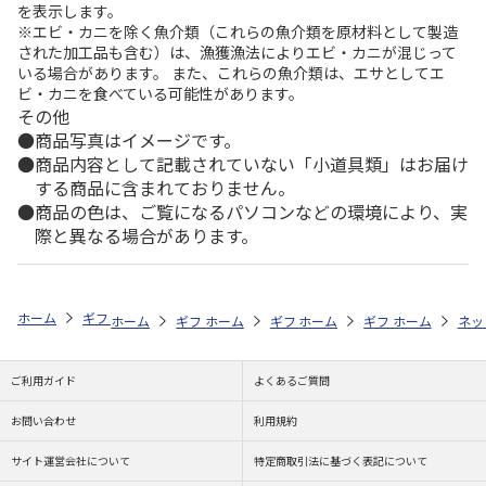
を表示します。
※エビ・カニを除く魚介類（これらの魚介類を原材料として製造
された加工品も含む）は、漁獲漁法によりエビ・カニが混じって
いる場合があります。 また、これらの魚介類は、エサとしてエ
ビ・カニを食べている可能性があります。
その他
商品写真はイメージです。
商品内容として記載されていない「小道具類」はお届け
する商品に含まれておりません。
商品の色は、ご覧になるパソコンなどの環境により、実
際と異なる場合があります。
ホーム
ギフトストア
お中元・夏ギフト特集 2026
花・野菜
＜お
ホーム
ギフトストア
ホーム
ギフトストア
お中元・夏ギフト特集 2026
ホーム
ギフトストア
お中元・夏ギフト特集
ホーム
ネッ
お
花
ご利用ガイド
よくあるご質問
お問い合わせ
利用規約
サイト運営会社について
特定商取引法に基づく表記について