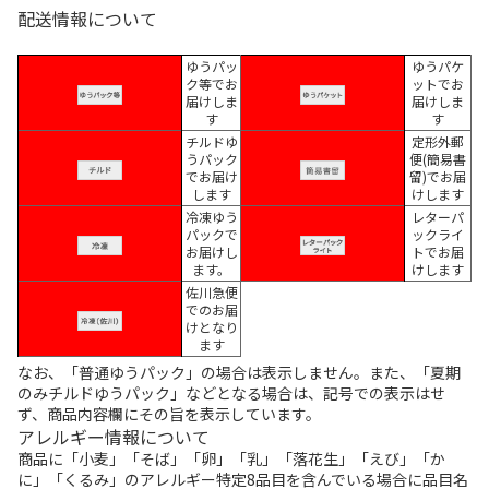
配送情報について
ゆうパッ
ゆうパケ
ク等でお
ットでお
届けしま
届けしま
す
す
チルドゆ
定形外郵
うパック
便(簡易書
でお届け
留)でお届
します
けします
冷凍ゆう
レターパ
パックで
ックライ
お届けし
トでお届
ます。
けします
佐川急便
でのお届
けとなり
ます
なお、「普通ゆうパック」の場合は表示しません。また、「夏期
のみチルドゆうパック」などとなる場合は、記号での表示はせ
ず、商品内容欄にその旨を表示しています。
アレルギー情報について
商品に「小麦」「そば」「卵」「乳」「落花生」「えび」「か
に」「くるみ」のアレルギー特定8品目を含んでいる場合に品目名