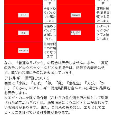
す
す
チルドゆ
定形外郵
うパック
便(簡易書
でお届け
留)でお届
します
けします
冷凍ゆう
レターパ
パックで
ックライ
お届けし
トでお届
ます。
けします
佐川急便
でのお届
けとなり
ます
なお、「普通ゆうパック」の場合は表示しません。また、「夏期
のみチルドゆうパック」などとなる場合は、記号での表示はせ
ず、商品内容欄にその旨を表示しています。
アレルギー情報について
商品に「小麦」「そば」「卵」「乳」「落花生」「えび」「か
に」「くるみ」のアレルギー特定8品目を含んでいる場合に品目名
を表示します。
※エビ・カニを除く魚介類（これらの魚介類を原材料として製造
された加工品も含む）は、漁獲漁法によりエビ・カニが混じって
いる場合があります。 また、これらの魚介類は、エサとしてエ
ビ・カニを食べている可能性があります。