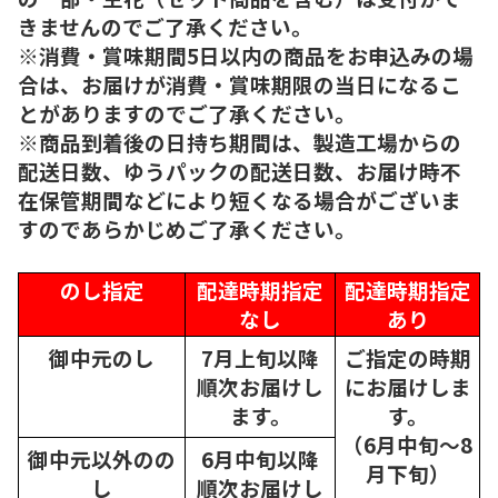
きませんのでご了承ください。
※消費・賞味期間5日以内の商品をお申込みの場
合は、お届けが消費・賞味期限の当日になるこ
とがありますのでご了承ください。
※商品到着後の日持ち期間は、製造工場からの
配送日数、ゆうパックの配送日数、お届け時不
在保管期間などにより短くなる場合がございま
すのであらかじめご了承ください。
のし指定
配達時期指定
配達時期指定
なし
あり
御中元のし
7月上旬以降
ご指定の時期
順次
お届けし
にお届けしま
ます。
す。
（6月中旬～8
御中元以外のの
6月中旬以降
月下旬）
し
順次
お届けし