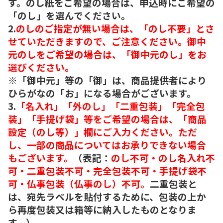
す。のし紙をご希望の場合は、申込時にご希望の
「のし」を選んでください。
2.
のしのご指定が無い場合は、「のし不要」とさ
せていただきますので、ご注意ください。御中
元のしをご希望の場合は、「御中元のし」をお
選びください。
※「御中元」等の「御」は、商品提供者により
ひらがなの「お」になる場合がございます。
3.
「名入れ」「外のし」「二重包装」「完全包
装」「手提げ袋」等をご希望の場合は、「商品
設定（のし等）」欄にご入力ください。ただ
し、一部の商品についてはお承りできない場合
もございます。
（表記：
のし不可・のし名入れ不
可・二重包装不可・完全包装不可・手提げ袋不
可・仏事包装（仏事のし）不可。
二重包装と
は、宛先ラベルを貼付するために、包装の上か
ら再度包装又は箱等に納入したものとなりま
す。）