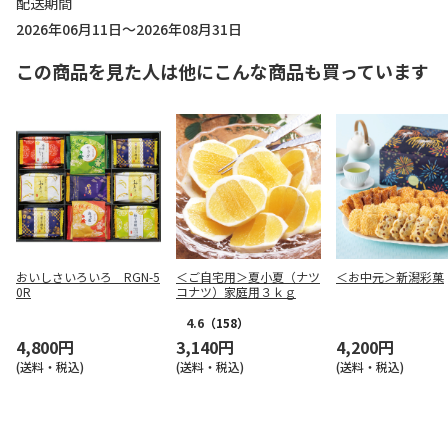
配送期間
2026年06月11日～2026年08月31日
この商品を見た人は他にこんな商品も買っています
おいしさいろいろ RGN-5
＜ご自宅用＞夏小夏（ナツ
＜お中元＞新潟彩菓
0R
コナツ）家庭用３ｋｇ
4.6
（158）
4,800円
3,140円
4,200円
(送料・税込)
(送料・税込)
(送料・税込)