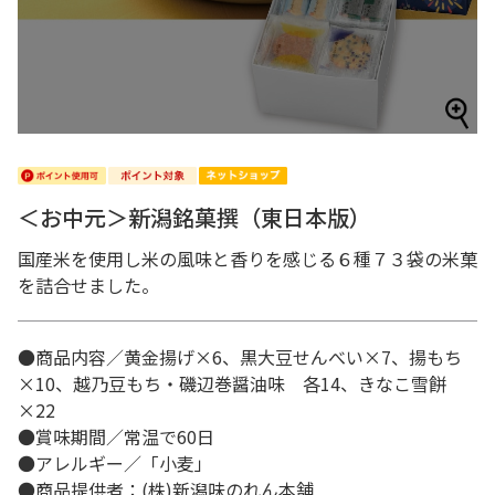
＜お中元＞新潟銘菓撰（東日本版）
国産米を使用し米の風味と香りを感じる６種７３袋の米菓
を詰合せました。
●商品内容／黄金揚げ×6、黒大豆せんべい×7、揚もち
×10、越乃豆もち・磯辺巻醤油味 各14、きなこ雪餅
×22
●賞味期間／常温で60日
●アレルギー／「小麦」
●商品提供者：(株)新潟味のれん本舗