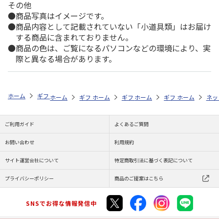
その他
商品写真はイメージです。
商品内容として記載されていない「小道具類」はお届け
する商品に含まれておりません。
商品の色は、ご覧になるパソコンなどの環境により、実
際と異なる場合があります。
ホーム
ギフトストア
お中元・夏ギフト特集 2026
お菓子・スイーツ
ホーム
ギフトストア
ホーム
ギフトストア
お中元・夏ギフト特集 2026
ホーム
ギフトストア
お中元・夏ギフト特集
ホーム
ネッ
お
お
ご利用ガイド
よくあるご質問
お問い合わせ
利用規約
サイト運営会社について
特定商取引法に基づく表記について
プライバシーポリシー
商品のご提案はこちら
SNSでお得な情報発信中