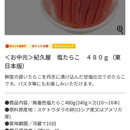
＜お中元＞紀久屋 塩たらこ ４８０ｇ（東
日本版）
鮮度の良いたらこを丹念に漬け込んだ甘塩仕立てのたらこ
です。パスタ等にもお楽しみいただけます。
●商品内容／無着色塩たらこ480g(240g×2)(10～16本)
●原料原産地：スケトウダラの卵(ロシア産又はアメリカ
産)
●賞味期間／冷蔵で10日