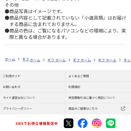
その他
商品写真はイメージです。
商品内容として記載されていない「小道具類」はお届け
する商品に含まれておりません。
商品の色は、ご覧になるパソコンなどの環境により、実
際と異なる場合があります。
ホーム
ギフトストア
お中元・夏ギフト特集 2026
うなぎ・魚・海鮮
ホーム
ギフトストア
ホーム
ギフトストア
お中元・夏ギフト特集 2026
ホーム
ギフトストア
お中元・夏ギフト特集
ホーム
ネッ
お
う
ご利用ガイド
よくあるご質問
お問い合わせ
利用規約
サイト運営会社について
特定商取引法に基づく表記について
プライバシーポリシー
商品のご提案はこちら
SNSでお得な情報発信中