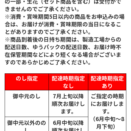
の一部・生花（セット商品を含む）は受付がで
きませんのでご了承ください。
※消費・賞味期間5日以内の商品をお申込みの場
合は、お届けが消費・賞味期限の当日になるこ
とがありますのでご了承ください。
※商品到着後の日持ち期間は、製造工場からの
配送日数、ゆうパックの配送日数、お届け時不
在保管期間などにより短くなる場合がございま
すのであらかじめご了承ください。
のし指定
配達時期指定
配達時期指定
なし
あり
御中元のし
7月上旬以降
ご指定の時期
順次
お届けし
にお届けしま
ます。
す。
（6月中旬～8
御中元以外のの
6月中旬以降
月下旬）
し
順次
お届けし