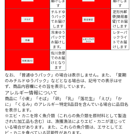
届けしま
届けしま
す
す
チルドゆ
定形外郵
うパック
便(簡易書
でお届け
留)でお届
します
けします
冷凍ゆう
レターパ
パックで
ックライ
お届けし
トでお届
ます。
けします
佐川急便
でのお届
けとなり
ます
なお、「普通ゆうパック」の場合は表示しません。また、「夏期
のみチルドゆうパック」などとなる場合は、記号での表示はせ
ず、商品内容欄にその旨を表示しています。
アレルギー情報について
商品に「小麦」「そば」「卵」「乳」「落花生」「えび」「か
に」「くるみ」のアレルギー特定8品目を含んでいる場合に品目名
を表示します。
※エビ・カニを除く魚介類（これらの魚介類を原材料として製造
された加工品も含む）は、漁獲漁法によりエビ・カニが混じって
いる場合があります。 また、これらの魚介類は、エサとしてエ
ビ・カニを食べている可能性があります。