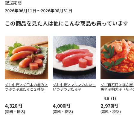
配送期間
2026年06月11日～2026年08月31日
この商品を見た人は他にこんな商品も買っています
＜お中元＞＜日本の極み＞
＜お中元＞マルマのおいし
＜ご自宅用＞福さ屋
つぶつぶ生たらこ２種詰合
いつぶつぶたら子
色辛子明太子（切子
せ
０ｇ
4.0
（1）
4,320円
4,000円
2,970円
(送料・税込)
(送料・税込)
(送料・税込)