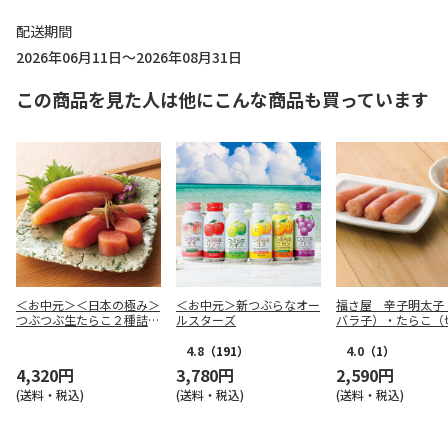
配送期間
2026年06月11日～2026年08月31日
この商品を見た人は他にこんな商品も買っています
＜お中元＞＜日本の極み＞
＜お中元＞新つぶらなオー
福さ屋 辛子明太子
つぶつぶ生たらこ２種詰合
ルスターズ
バラ子）・たらこ（
せ
子）
4.8
（191）
4.0
（1）
4,320円
3,780円
2,590円
(送料・税込)
(送料・税込)
(送料・税込)