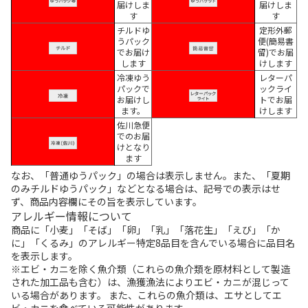
届けしま
届けしま
す
す
チルドゆ
定形外郵
うパック
便(簡易書
でお届け
留)でお届
します
けします
冷凍ゆう
レターパ
パックで
ックライ
お届けし
トでお届
ます。
けします
佐川急便
でのお届
けとなり
ます
なお、「普通ゆうパック」の場合は表示しません。また、「夏期
のみチルドゆうパック」などとなる場合は、記号での表示はせ
ず、商品内容欄にその旨を表示しています。
アレルギー情報について
商品に「小麦」「そば」「卵」「乳」「落花生」「えび」「か
に」「くるみ」のアレルギー特定8品目を含んでいる場合に品目名
を表示します。
※エビ・カニを除く魚介類（これらの魚介類を原材料として製造
された加工品も含む）は、漁獲漁法によりエビ・カニが混じって
いる場合があります。 また、これらの魚介類は、エサとしてエ