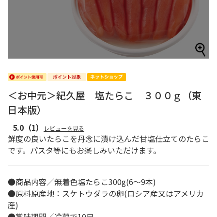
＜お中元＞紀久屋 塩たらこ ３００ｇ（東
日本版）
5.0
（1）
レビューを見る
鮮度の良いたらこを丹念に漬け込んだ甘塩仕立てのたらこ
です。パスタ等にもお楽しみいただけます。
●商品内容／無着色塩たらこ300g(6～9本)
●原料原産地：スケトウダラの卵(ロシア産又はアメリカ
産)
●賞味期間／冷蔵で10日