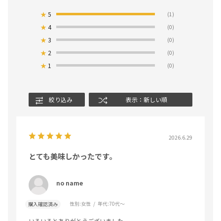
★
5
(1)
★
4
(0)
★
3
(0)
★
2
(0)
★
1
(0)
絞り込み
表示：新しい順
2026.6.29
とても美味しかったです。
no name
性別:
女性
年代:
70代～
購入確認済み
いろいろとありがとうございました。