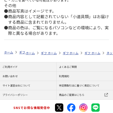
ビ・カニを食べている可能性があります。
その他
商品写真はイメージです。
商品内容として記載されていない「小道具類」はお届け
する商品に含まれておりません。
商品の色は、ご覧になるパソコンなどの環境により、実
際と異なる場合があります。
ホーム
ギフトストア
お中元・夏ギフト特集 2026
うなぎ・魚・海鮮
ホーム
ギフトストア
ホーム
ギフトストア
お中元・夏ギフト特集 2026
ホーム
ギフトストア
お中元・夏ギフト特集
ホーム
ネッ
お
う
ご利用ガイド
よくあるご質問
お問い合わせ
利用規約
サイト運営会社について
特定商取引法に基づく表記について
プライバシーポリシー
商品のご提案はこちら
SNSでお得な情報発信中