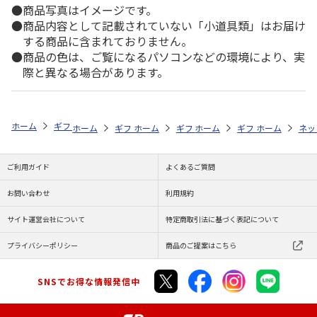
商品写真はイメージです。
商品内容として記載されていない「小道具類」はお届け
する商品に含まれておりません。
商品の色は、ご覧になるパソコンなどの環境により、実
際と異なる場合があります。
ホーム
ギフトストア
お中元・夏ギフト特集 2026
お菓子・スイーツ
ホーム
ギフトストア
ホーム
ギフトストア
お中元・夏ギフト特集 2026
ホーム
ギフトストア
お中元・夏ギフト特集
ホーム
ネッ
お
お
ご利用ガイド
よくあるご質問
お問い合わせ
利用規約
サイト運営会社について
特定商取引法に基づく表記について
プライバシーポリシー
商品のご提案はこちら
SNSでお得な情報発信中