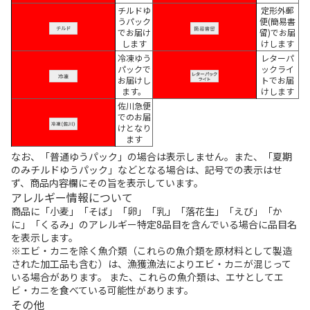
チルドゆ
定形外郵
うパック
便(簡易書
でお届け
留)でお届
します
けします
冷凍ゆう
レターパ
パックで
ックライ
お届けし
トでお届
ます。
けします
佐川急便
でのお届
けとなり
ます
なお、「普通ゆうパック」の場合は表示しません。また、「夏期
のみチルドゆうパック」などとなる場合は、記号での表示はせ
ず、商品内容欄にその旨を表示しています。
アレルギー情報について
商品に「小麦」「そば」「卵」「乳」「落花生」「えび」「か
に」「くるみ」のアレルギー特定8品目を含んでいる場合に品目名
を表示します。
※エビ・カニを除く魚介類（これらの魚介類を原材料として製造
された加工品も含む）は、漁獲漁法によりエビ・カニが混じって
いる場合があります。 また、これらの魚介類は、エサとしてエ
ビ・カニを食べている可能性があります。
その他