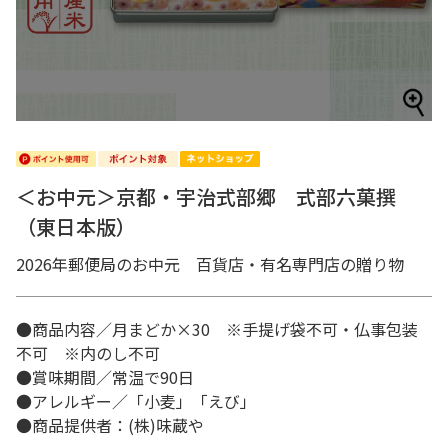
＜お中元＞京都・宇治式部郷 式部六菓撰
（東日本版）
2026年郵便局のお中元 百貨店・有名専門店の贈り物
●商品内容／月まどか×30 ※手提げ袋不可・仏事包装
不可 ※内のし不可
●賞味期間／常温で90日
●アレルギー／「小麦」「えび」
●商品提供者：(株)味蔵や