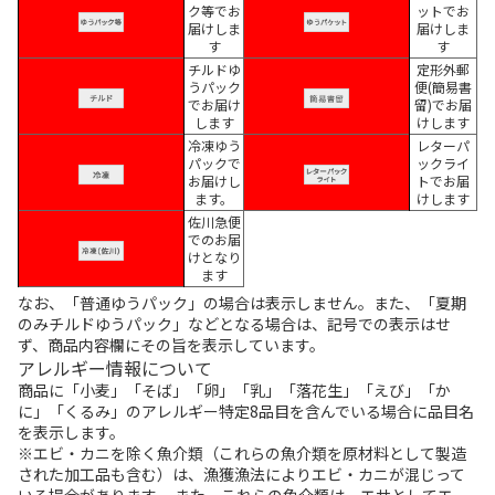
ク等でお
ットでお
届けしま
届けしま
す
す
チルドゆ
定形外郵
うパック
便(簡易書
でお届け
留)でお届
します
けします
冷凍ゆう
レターパ
パックで
ックライ
お届けし
トでお届
ます。
けします
佐川急便
でのお届
けとなり
ます
なお、「普通ゆうパック」の場合は表示しません。また、「夏期
のみチルドゆうパック」などとなる場合は、記号での表示はせ
ず、商品内容欄にその旨を表示しています。
アレルギー情報について
商品に「小麦」「そば」「卵」「乳」「落花生」「えび」「か
に」「くるみ」のアレルギー特定8品目を含んでいる場合に品目名
を表示します。
※エビ・カニを除く魚介類（これらの魚介類を原材料として製造
された加工品も含む）は、漁獲漁法によりエビ・カニが混じって