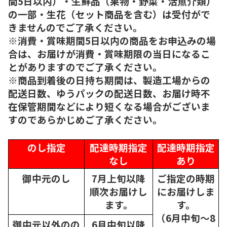
間5日以内）・生鮮品（果物・野菜・活魚介類）
の一部・生花（セット商品を含む）は受付がで
きませんのでご了承ください。
※消費・賞味期間5日以内の商品をお申込みの場
合は、お届けが消費・賞味期限の当日になるこ
とがありますのでご了承ください。
※商品到着後の日持ち期間は、製造工場からの
配送日数、ゆうパックの配送日数、お届け時不
在保管期間などにより短くなる場合がございま
すのであらかじめご了承ください。
のし指定
配達時期指定
配達時期指定
なし
あり
御中元のし
7月上旬以降
ご指定の時期
順次
お届けし
にお届けしま
ます。
す。
（6月中旬～8
御中元以外のの
6月中旬以降