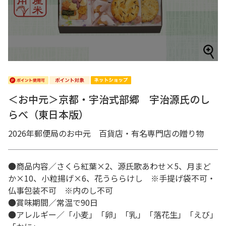
＜お中元＞京都・宇治式部郷 宇治源氏のし
らべ（東日本版）
2026年郵便局のお中元 百貨店・有名専門店の贈り物
●商品内容／さくら紅葉×2、源氏歌あわせ×5、月まど
か×10、小粒揚げ×6、花うららけし ※手提げ袋不可・
仏事包装不可 ※内のし不可
●賞味期間／常温で90日
●アレルギー／「小麦」「卵」「乳」「落花生」「えび」