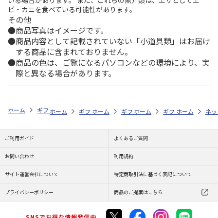
いる場合があります。 また、これらの魚介類は、エサとしてエ
ビ・カニを食べている可能性があります。
その他
商品写真はイメージです。
商品内容として記載されていない「小道具類」はお届け
する商品に含まれておりません。
商品の色は、ご覧になるパソコンなどの環境により、実
際と異なる場合があります。
ホーム
ギフトストア
お中元・夏ギフト特集 2026
お菓子・スイーツ
ホーム
ギフトストア
ホーム
ギフトストア
お中元・夏ギフト特集 2026
ホーム
ギフトストア
お中元・夏ギフト特集
ホーム
ネッ
お
お
ご利用ガイド
よくあるご質問
お問い合わせ
利用規約
サイト運営会社について
特定商取引法に基づく表記について
プライバシーポリシー
商品のご提案はこちら
SNSでお得な情報発信中