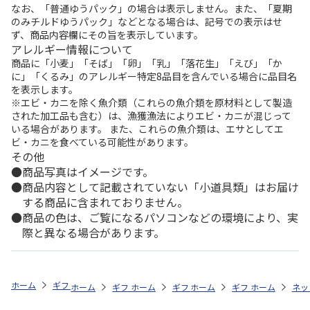
なお、「普通ゆうパック」の場合は表示しません。また、「夏期
のみチルドゆうパック」などとなる場合は、記号での表示はせ
ず、商品内容欄にその旨を表示しています。
アレルギー情報について
商品に「小麦」「そば」「卵」「乳」「落花生」「えび」「か
に」「くるみ」のアレルギー特定8品目を含んでいる場合に品目名
を表示します。
※エビ・カニを除く魚介類（これらの魚介類を原材料として製造
された加工品も含む）は、漁獲漁法によりエビ・カニが混じって
いる場合があります。 また、これらの魚介類は、エサとしてエ
ビ・カニを食べている可能性があります。
その他
商品写真はイメージです。
商品内容として記載されていない「小道具類」はお届け
する商品に含まれておりません。
商品の色は、ご覧になるパソコンなどの環境により、実
際と異なる場合があります。
ホーム
ギフトストア
お中元・夏ギフト特集 2026
おつまみ・お惣菜
ホーム
ギフトストア
ホーム
ギフトストア
お中元・夏ギフト特集 2026
ホーム
ギフトストア
お中元・夏ギフト特集
ホーム
ネッ
お
お