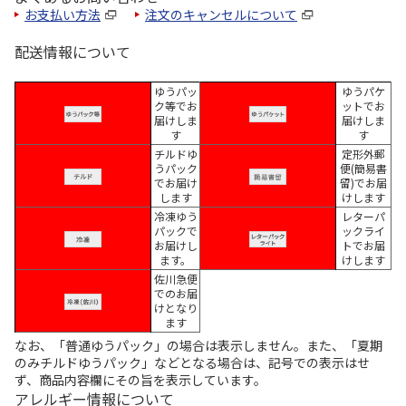
お支払い方法
注文のキャンセルについて
配送情報について
ゆうパッ
ゆうパケ
ク等でお
ットでお
届けしま
届けしま
す
す
チルドゆ
定形外郵
うパック
便(簡易書
でお届け
留)でお届
します
けします
冷凍ゆう
レターパ
パックで
ックライ
お届けし
トでお届
ます。
けします
佐川急便
でのお届
けとなり
ます
なお、「普通ゆうパック」の場合は表示しません。また、「夏期
のみチルドゆうパック」などとなる場合は、記号での表示はせ
ず、商品内容欄にその旨を表示しています。
アレルギー情報について