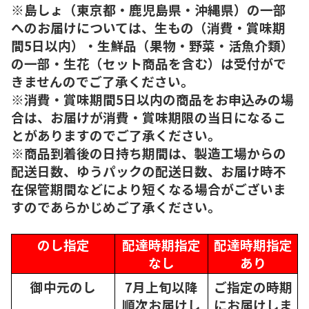
※島しょ（東京都・鹿児島県・沖縄県）の一部
へのお届けについては、生もの（消費・賞味期
間5日以内）・生鮮品（果物・野菜・活魚介類）
の一部・生花（セット商品を含む）は受付がで
きませんのでご了承ください。
※消費・賞味期間5日以内の商品をお申込みの場
合は、お届けが消費・賞味期限の当日になるこ
とがありますのでご了承ください。
※商品到着後の日持ち期間は、製造工場からの
配送日数、ゆうパックの配送日数、お届け時不
在保管期間などにより短くなる場合がございま
すのであらかじめご了承ください。
のし指定
配達時期指定
配達時期指定
なし
あり
御中元のし
7月上旬以降
ご指定の時期
順次
お届けし
にお届けしま