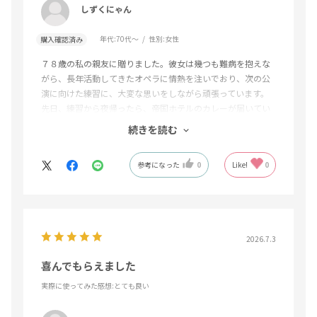
しずくにゃん
年代:
70代～
性別:
女性
購入確認済み
７８歳の私の親友に贈りました。彼女は幾つも難病を抱えな
がら、長年活動してきたオペラに情熱を注いでおり、次の公
演に向けた練習に、大変な思いをしながら頑張っています。
先日、練習から夜帰ったら、帝国ホテルのカレーが届いてい
て、何も食事の用意がなかったので、とっても嬉しかったと
続きを読む
お礼のメールが届きました。グルメな彼女から、さすがに美
味しいとお褒めの言葉をいただきました。辛口の彼女に喜ん
参考になった
0
Like!
0
でもらえて、私も嬉しかったです。
自分用に、頼んでみようかな？と思っています。ありがとう
ございました。
2026.7.3
喜んでもらえました
実際に使ってみた感想
:とても良い