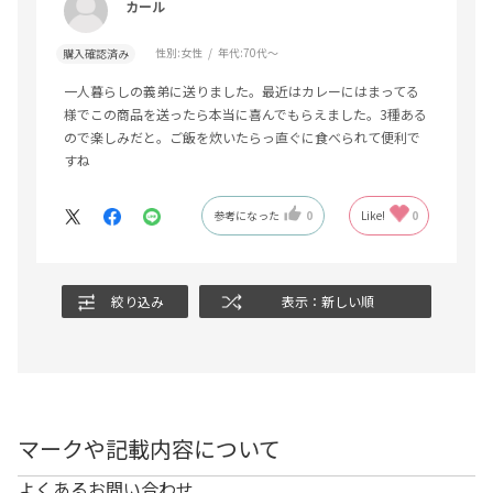
カール
性別:
女性
年代:
70代～
購入確認済み
一人暮らしの義弟に送りました。最近はカレーにはまってる
様でこの商品を送ったら本当に喜んでもらえました。3種ある
ので楽しみだと。ご飯を炊いたらっ直ぐに食べられて便利で
すね
参考になった
0
Like!
0
絞り込み
表示：新しい順
マークや記載内容について
よくあるお問い合わせ