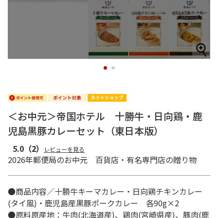
1
2
＜お中元＞帝国ホテル 十勝牛・日向鶏・鹿
児島黒豚カレーセット（東日本版）
5.0
（2）
レビューを見る
2026年郵便局のお中元 百貨店・有名専門店の贈り物
●商品内容／十勝牛キーマカレー・日向鶏チキンカレー
(タイ風)・鹿児島産黒豚ポークカレー 各90g×2
●原料原産地：牛肉(北海道産)、鶏肉(宮崎県産)、豚肉(鹿