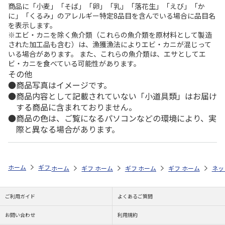
商品に「小麦」「そば」「卵」「乳」「落花生」「えび」「か
に」「くるみ」のアレルギー特定8品目を含んでいる場合に品目名
を表示します。
※エビ・カニを除く魚介類（これらの魚介類を原材料として製造
された加工品も含む）は、漁獲漁法によりエビ・カニが混じって
いる場合があります。 また、これらの魚介類は、エサとしてエ
ビ・カニを食べている可能性があります。
その他
商品写真はイメージです。
商品内容として記載されていない「小道具類」はお届け
する商品に含まれておりません。
商品の色は、ご覧になるパソコンなどの環境により、実
際と異なる場合があります。
ホーム
ギフトストア
お中元・夏ギフト特集 2026
おつまみ・お惣菜
ホーム
ギフトストア
ホーム
ギフトストア
お中元・夏ギフト特集 2026
ホーム
ギフトストア
お中元・夏ギフト特集
ホーム
ネッ
お
お
ご利用ガイド
よくあるご質問
お問い合わせ
利用規約