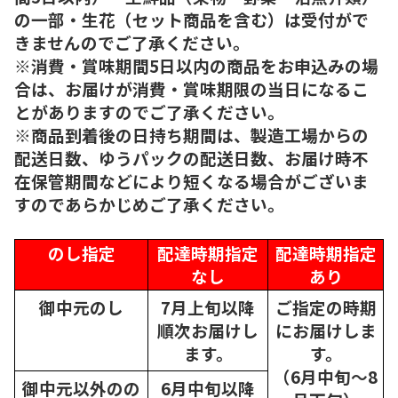
の一部・生花（セット商品を含む）は受付がで
きませんのでご了承ください。
※消費・賞味期間5日以内の商品をお申込みの場
合は、お届けが消費・賞味期限の当日になるこ
とがありますのでご了承ください。
※商品到着後の日持ち期間は、製造工場からの
配送日数、ゆうパックの配送日数、お届け時不
在保管期間などにより短くなる場合がございま
すのであらかじめご了承ください。
のし指定
配達時期指定
配達時期指定
なし
あり
御中元のし
7月上旬以降
ご指定の時期
順次
お届けし
にお届けしま
ます。
す。
（6月中旬～8
御中元以外のの
6月中旬以降