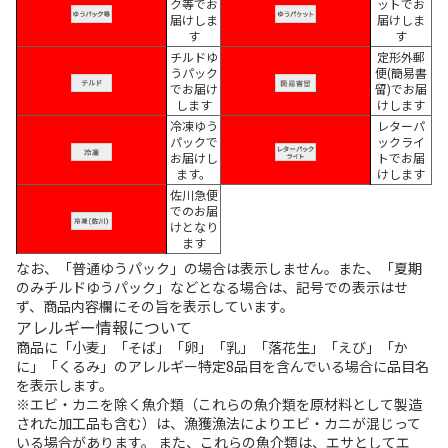
ク等でお
ットでお
届けしま
届けしま
す
す
チルドゆ
定形外郵
うパック
便(簡易書
でお届け
留)でお届
します
けします
冷凍ゆう
レターパ
パックで
ックライ
お届けし
トでお届
ます。
けします
佐川急便
でのお届
けとなり
ます
なお、「普通ゆうパック」の場合は表示しません。また、「夏期
のみチルドゆうパック」などとなる場合は、記号での表示はせ
ず、商品内容欄にその旨を表示しています。
アレルギー情報について
商品に「小麦」「そば」「卵」「乳」「落花生」「えび」「か
に」「くるみ」のアレルギー特定8品目を含んでいる場合に品目名
を表示します。
※エビ・カニを除く魚介類（これらの魚介類を原材料として製造
された加工品も含む）は、漁獲漁法によりエビ・カニが混じって
いる場合があります。 また、これらの魚介類は、エサとしてエ