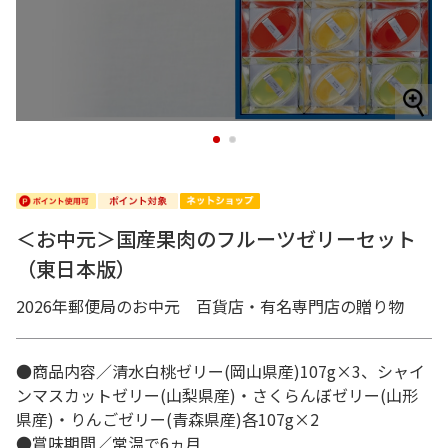
1
2
＜お中元＞国産果肉のフルーツゼリーセット
（東日本版）
2026年郵便局のお中元 百貨店・有名専門店の贈り物
●商品内容／清水白桃ゼリー(岡山県産)107g×3、シャイ
ンマスカットゼリー(山梨県産)・さくらんぼゼリー(山形
県産)・りんごゼリー(青森県産)各107g×2
●賞味期間／常温で6ヵ月