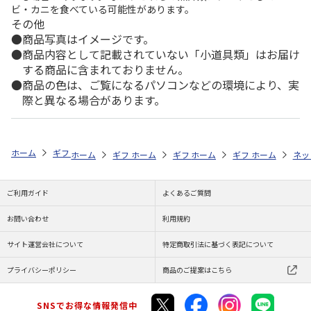
ビ・カニを食べている可能性があります。
その他
商品写真はイメージです。
商品内容として記載されていない「小道具類」はお届け
する商品に含まれておりません。
商品の色は、ご覧になるパソコンなどの環境により、実
際と異なる場合があります。
ホーム
ギフトストア
お中元・夏ギフト特集 2026
お菓子・スイーツ
ホーム
ギフトストア
ホーム
ギフトストア
お中元・夏ギフト特集 2026
ホーム
ギフトストア
お中元・夏ギフト特集
ホーム
ネッ
お
お
ご利用ガイド
よくあるご質問
お問い合わせ
利用規約
サイト運営会社について
特定商取引法に基づく表記について
プライバシーポリシー
商品のご提案はこちら
SNSでお得な情報発信中