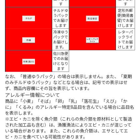
す
す
チルドゆ
定形外郵
うパック
便(簡易書
でお届け
留)でお届
します
けします
冷凍ゆう
レターパ
パックで
ックライ
お届けし
トでお届
ます。
けします
佐川急便
でのお届
けとなり
ます
なお、「普通ゆうパック」の場合は表示しません。また、「夏期
のみチルドゆうパック」などとなる場合は、記号での表示はせ
ず、商品内容欄にその旨を表示しています。
アレルギー情報について
商品に「小麦」「そば」「卵」「乳」「落花生」「えび」「か
に」「くるみ」のアレルギー特定8品目を含んでいる場合に品目名
を表示します。
※エビ・カニを除く魚介類（これらの魚介類を原材料として製造
された加工品も含む）は、漁獲漁法によりエビ・カニが混じって
いる場合があります。 また、これらの魚介類は、エサとしてエ
ビ・カニを食べている可能性があります。