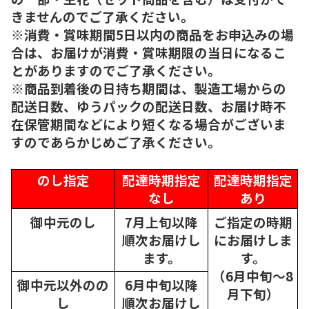
きませんのでご了承ください。
※消費・賞味期間5日以内の商品をお申込みの場
合は、お届けが消費・賞味期限の当日になるこ
とがありますのでご了承ください。
※商品到着後の日持ち期間は、製造工場からの
配送日数、ゆうパックの配送日数、お届け時不
在保管期間などにより短くなる場合がございま
すのであらかじめご了承ください。
のし指定
配達時期指定
配達時期指定
なし
あり
御中元のし
7月上旬以降
ご指定の時期
順次
お届けし
にお届けしま
ます。
す。
（6月中旬～8
御中元以外のの
6月中旬以降
月下旬）
し
順次
お届けし