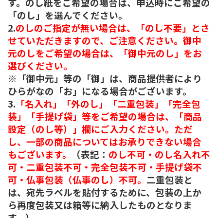
す。のし紙をご希望の場合は、申込時にご希望の
「のし」を選んでください。
2.
のしのご指定が無い場合は、「のし不要」とさ
せていただきますので、ご注意ください。御中
元のしをご希望の場合は、「御中元のし」をお
選びください。
※「御中元」等の「御」は、商品提供者により
ひらがなの「お」になる場合がございます。
3.
「名入れ」「外のし」「二重包装」「完全包
装」「手提げ袋」等をご希望の場合は、「商品
設定（のし等）」欄にご入力ください。ただ
し、一部の商品についてはお承りできない場合
もございます。
（表記：
のし不可・のし名入れ不
可・二重包装不可・完全包装不可・手提げ袋不
可・仏事包装（仏事のし）不可。
二重包装と
は、宛先ラベルを貼付するために、包装の上か
ら再度包装又は箱等に納入したものとなりま
す。）