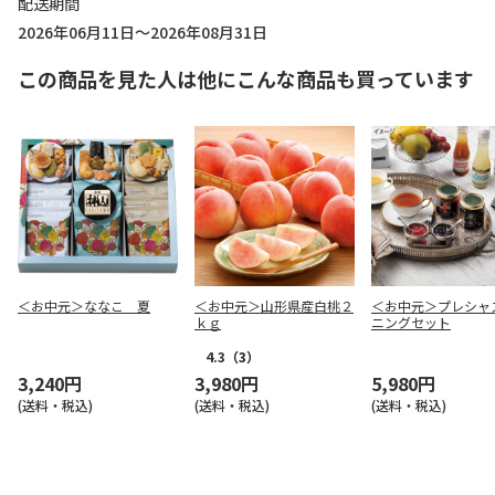
配送期間
2026年06月11日～2026年08月31日
この商品を見た人は他にこんな商品も買っています
＜お中元＞ななこ 夏
＜お中元＞山形県産白桃２
＜お中元＞プレシャ
ｋｇ
ニングセット
4.3
（3）
3,240円
3,980円
5,980円
(送料・税込)
(送料・税込)
(送料・税込)