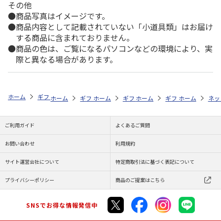
その他
商品写真はイメージです。
商品内容として記載されていない「小道具類」はお届け
する商品に含まれておりません。
商品の色は、ご覧になるパソコンなどの環境により、実
際と異なる場合があります。
ホーム
ギフトストア
お中元・夏ギフト特集 2026
お菓子・スイーツ
ホーム
ギフトストア
ホーム
ギフトストア
お中元・夏ギフト特集 2026
ホーム
ギフトストア
お中元・夏ギフト特集
ホーム
ネッ
お
お
ご利用ガイド
よくあるご質問
お問い合わせ
利用規約
サイト運営会社について
特定商取引法に基づく表記について
プライバシーポリシー
商品のご提案はこちら
SNSでお得な情報発信中