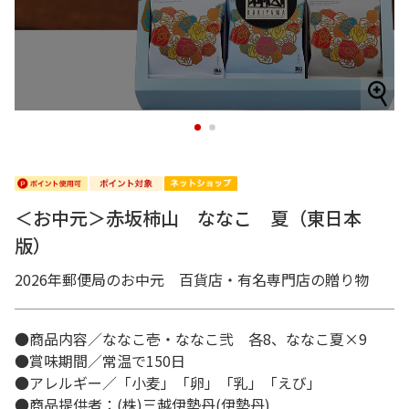
1
2
＜お中元＞赤坂柿山 ななこ 夏（東日本
版）
2026年郵便局のお中元 百貨店・有名専門店の贈り物
●商品内容／ななこ壱・ななこ弐 各8、ななこ夏×9
●賞味期間／常温で150日
●アレルギー／「小麦」「卵」「乳」「えび」
●商品提供者：(株)三越伊勢丹(伊勢丹)