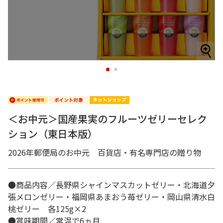
1
2
＜お中元＞国産果実のフルーツゼリーセレク
ション（東日本版）
2026年郵便局のお中元 百貨店・有名専門店の贈り物
●商品内容／長野県シャインマスカットゼリー・北海道夕
張メロンゼリー・福岡県あまおう苺ゼリー・岡山県清水白
桃ゼリー 各125g×2
●賞味期間／常温で6ヵ月