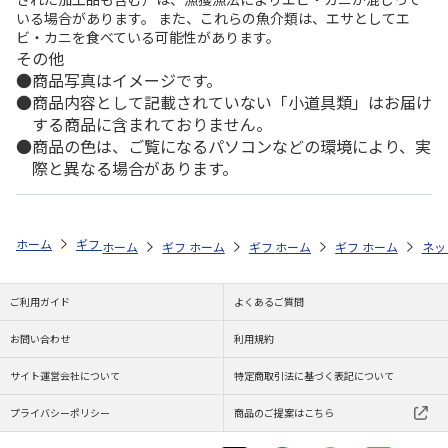
いる場合があります。 また、これらの魚介類は、エサとしてエ
ビ・カニを食べている可能性があります。
その他
商品写真はイメージです。
商品内容として記載されていない「小道具類」はお届け
する商品に含まれておりません。
商品の色は、ご覧になるパソコンなどの環境により、実
際と異なる場合があります。
ホーム
ギフトストア
お中元・夏ギフト特集 2026
お菓子・スイーツ
ホーム
ギフトストア
ホーム
ギフトストア
お中元・夏ギフト特集 2026
ホーム
ギフトストア
お中元・夏ギフト特集
ホーム
ネッ
お
お
ご利用ガイド
よくあるご質問
お問い合わせ
利用規約
サイト運営会社について
特定商取引法に基づく表記について
プライバシーポリシー
商品のご提案はこちら