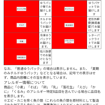
ゆうパッ
ゆうパケ
ク等でお
ットでお
届けしま
届けしま
す
す
チルドゆ
定形外郵
うパック
便(簡易書
でお届け
留)でお届
します
けします
冷凍ゆう
レターパ
パックで
ックライ
お届けし
トでお届
ます。
けします
佐川急便
でのお届
けとなり
ます
なお、「普通ゆうパック」の場合は表示しません。また、「夏期
のみチルドゆうパック」などとなる場合は、記号での表示はせ
ず、商品内容欄にその旨を表示しています。
アレルギー情報について
商品に「小麦」「そば」「卵」「乳」「落花生」「えび」「か
に」「くるみ」のアレルギー特定8品目を含んでいる場合に品目名
を表示します。
※エビ・カニを除く魚介類（これらの魚介類を原材料として製造
された加工品も含む）は、漁獲漁法によりエビ・カニが混じって