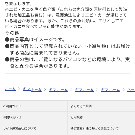
を表示します。
※エビ・カニを除く魚介類（これらの魚介類を原材料として製造
された加工品も含む）は、漁獲漁法によりエビ・カニが混じって
いる場合があります。 また、これらの魚介類は、エサとしてエ
ビ・カニを食べている可能性があります。
その他
商品写真はイメージです。
商品内容として記載されていない「小道具類」はお届け
する商品に含まれておりません。
商品の色は、ご覧になるパソコンなどの環境により、実
際と異なる場合があります。
ホーム
ギフトストア
お中元・夏ギフト特集 2026
お菓子・スイーツ
ホーム
ギフトストア
ホーム
ギフトストア
お中元・夏ギフト特集 2026
ホーム
ギフトストア
お中元・夏ギフト特集
ホーム
ネッ
お
お
ご利用ガイド
よくあるご質問
お問い合わせ
利用規約
サイト運営会社について
特定商取引法に基づく表記について