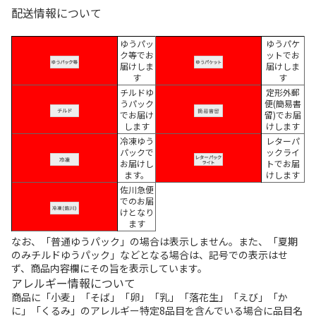
配送情報について
ゆうパッ
ゆうパケ
ク等でお
ットでお
届けしま
届けしま
す
す
チルドゆ
定形外郵
うパック
便(簡易書
でお届け
留)でお届
します
けします
冷凍ゆう
レターパ
パックで
ックライ
お届けし
トでお届
ます。
けします
佐川急便
でのお届
けとなり
ます
なお、「普通ゆうパック」の場合は表示しません。また、「夏期
のみチルドゆうパック」などとなる場合は、記号での表示はせ
ず、商品内容欄にその旨を表示しています。
アレルギー情報について
商品に「小麦」「そば」「卵」「乳」「落花生」「えび」「か
に」「くるみ」のアレルギー特定8品目を含んでいる場合に品目名