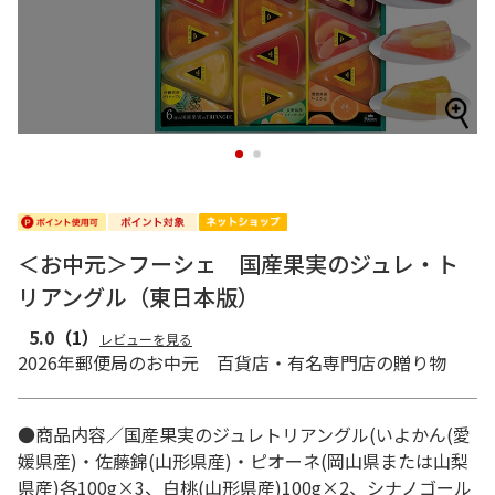
1
2
＜お中元＞フーシェ 国産果実のジュレ・ト
リアングル（東日本版）
5.0
（1）
レビューを見る
2026年郵便局のお中元 百貨店・有名専門店の贈り物
●商品内容／国産果実のジュレトリアングル(いよかん(愛
媛県産)・佐藤錦(山形県産)・ピオーネ(岡山県または山梨
県産)各100g×3、白桃(山形県産)100g×2、シナノゴール