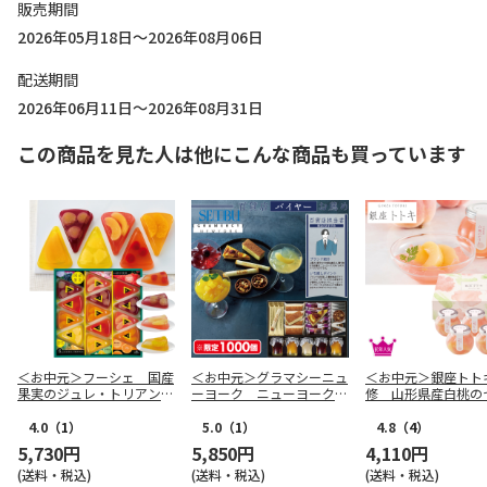
販売期間
2026年05月18日～2026年08月06日
配送期間
2026年06月11日～2026年08月31日
この商品を見た人は他にこんな商品も買っています
＜お中元＞フーシェ 国産
＜お中元＞グラマシーニュ
＜お中元＞銀座トト
果実のジュレ・トリアング
ーヨーク ニューヨークモ
修 山形県産白桃の
ル（東日本版）
ーニング（東日本版）
（東日本版）
4.0
（1）
5.0
（1）
4.8
（4）
5,730円
5,850円
4,110円
(送料・税込)
(送料・税込)
(送料・税込)