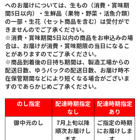
へのお届けについては、生もの（消費・賞味期
間5日以内）・生鮮品（果物・野菜・活魚介類）
の一部・生花（セット商品を含む）は受付がで
きませんのでご了承ください。
※消費・賞味期間5日以内の商品をお申込みの場
合は、お届けが消費・賞味期限の当日になるこ
とがありますのでご了承ください。
※商品到着後の日持ち期間は、製造工場からの
配送日数、ゆうパックの配送日数、お届け時不
在保管期間などにより短くなる場合がございま
すのであらかじめご了承ください。
のし指定
配達時期指定
配達時期指定
なし
あり
御中元のし
7月上旬以降
ご指定の時期
順次
お届けし
にお届けしま
ます。
す。