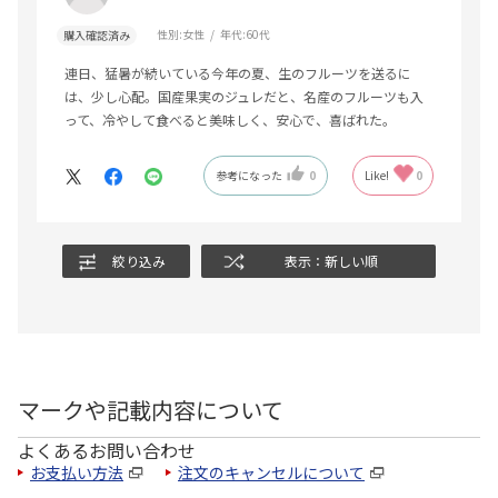
性別:
女性
年代:
60代
購入確認済み
連日、猛暑が続いている今年の夏、生のフルーツを送るに
は、少し心配。国産果実のジュレだと、名産のフルーツも入
って、冷やして食べると美味しく、安心で、喜ばれた。
参考になった
0
Like!
0
絞り込み
表示：新しい順
マークや記載内容について
よくあるお問い合わせ
お支払い方法
注文のキャンセルについて