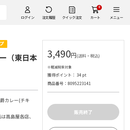
0
ログイン
注文履歴
クイック注文
カート
メニュー
3,490
円
ー（東日本
(送料・税込)
※軽減税率対象
獲得ポイント： 34 pt
商品番号
8095223141
男爵カレー(チキ
品は高島屋各店、