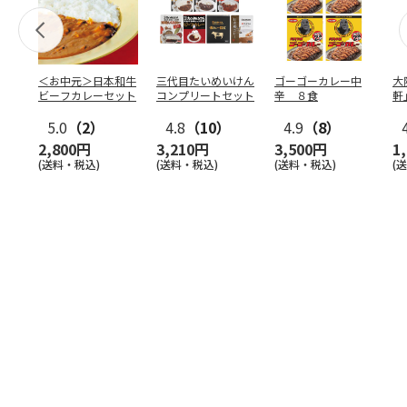
＜お中元＞日本和牛
三代目たいめいけん
ゴーゴーカレー中
大
ビーフカレーセット
コンプリートセット
辛 ８食
軒
ー
5.0
（2）
4.8
（10）
4.9
（8）
2,800円
3,210円
3,500円
1
(送料・税込)
(送料・税込)
(送料・税込)
(