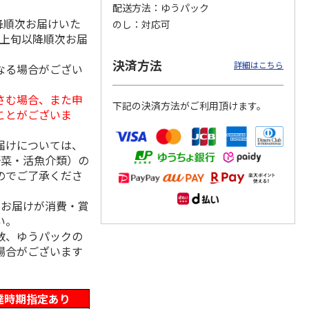
配送方法
ゆうパック
降順次お届けいた
のし
対応可
月上旬以降順次お届
フカレ
宮崎黒毛和牛ビーフ
ぜいたく牛すじカレ
大阪・難波 「自由
決済方法
詳細はこちら
なる場合がござい
）
カレー ４食
ー Ａ（３食）
軒」の黒ラベルカレ
ー Ｂ（１０食）
4.8
（5）
4.5
（2）
4.9
（7）
さむ場合、また申
下記の決済方法がご利用頂けます。
1,520円
1,500円
3,780円
ことがございま
(送料・税込)
(送料・税込)
(送料・税込)
届けについては、
野菜・活魚介類）の
のでご了承くださ
、お届けが消費・賞
い。
数、ゆうパックの
場合がございます
達時期指定あり