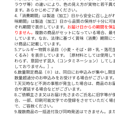
ラウザ等）の違いにより、色の見え方が実物と若干異
ます。あらかじめご了承ください。
4.「消費期間」は製造（加工）日から安全に召し上が
味期間」は製造（加工）日から品質の保持が十分に可
ぞれ期間で表示しています。
お届け日からの期間を保
りません。
複数の商品がセットになっている場合、最
しています。なお、法律に基づく賞味（消費）期限に
け商品に記載しています。
5.アレルギー物質８品目（小麦・そば・卵・乳・落花
くるみ）を表示しています。［原材料としては使用し
わらず、意図せず混入（コンタミネーション）してし
しておりません。］。
6.数量限定商品（※）は、同日にお申込みが集中し限
数量超過分のお申込みをお受けする場合がございます
7.天災時など不測の事態が発生した場合は、商品のお
合や遅延する場合などがございます。
8.ご依頼主さま又はお届け先さまのご氏名に旧字等が
合、一部、印刷可能文字での登録をさせていただく場
で、ご容赦ください。
9.複数商品の一括送付及び同時発送はできません。ま