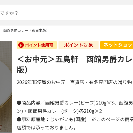
 函館男爵カレー（東日本版）
＜お中元＞五島軒 函館男爵カレ
版）
2026年郵便局のお中元 百貨店・有名専門店の贈り物
●商品内容／函館男爵カレー(ビーフ)210g×3、函館
ン)・函館男爵カレー(ポーク)各210g×2
●原料原産地：じゃがいも(国産) ※このページの商
店頭では承っておりません。