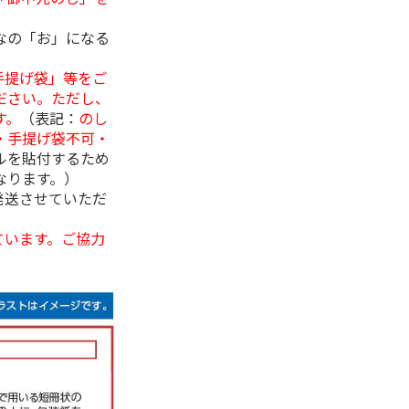
なの「お」になる
手提げ袋」等をご
ださい。ただし、
す。
（表記：
のし
・手提げ袋不可・
ルを貼付するため
なります。）
発送させていただ
ています。ご協力