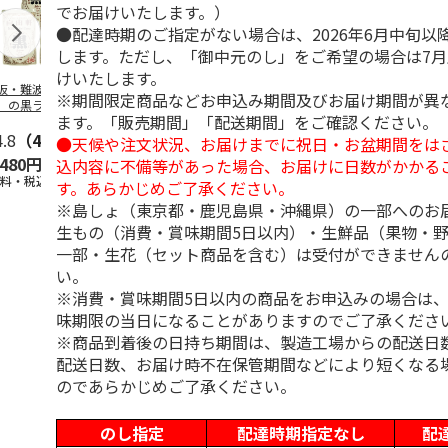
でお届けいたします。）
●配達時期のご指定がない場合は、2026年6月中旬以
します。ただし、「御中元のし」をご希望の場合は7
けいたします。
阪・難波 「自由
牛たんカレー ３食
レトルト屋さんのビ
ぜいたくビー
※期間限定商品などお申込み期間及びお届け期間が異
」の黒ラベルカレ
ーフカレー甘口 Ａ
ー Ｂ（６食
ます。「販売期間」「配送期間」をご確認ください。
 Ａ（３食）
（４食）
4.8
（4）
4.5
（2）
4.2
（5）
3.3
（3）
●天候や注文状況、お届けまでに祝日・お盆期間をは
,480円
1,500円
1,000円
2,980円
込内容に不備等があった場合、お届けに日数がかかる
送料・税込)
(送料・税込)
(送料・税込)
(送料・税込)
す。あらかじめご了承ください。
※島しょ（東京都・鹿児島県・沖縄県）の一部へのお
生もの（消費・賞味期間5日以内）・生鮮品（果物・
一部・生花（セット商品を含む）は受付ができません
い。
※消費・賞味期間5日以内の商品をお申込みの場合は
味期限の当日になることがありますのでご了承くださ
※商品到着後の日持ち期間は、製造工場からの配送日
配送日数、お届け時不在保管期間などにより短くなる
のであらかじめご了承ください。
のし指定
配達時期指定なし
配