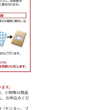
います。
器、小物等は商品
上、お申込みくだ
境（モニター、ブ