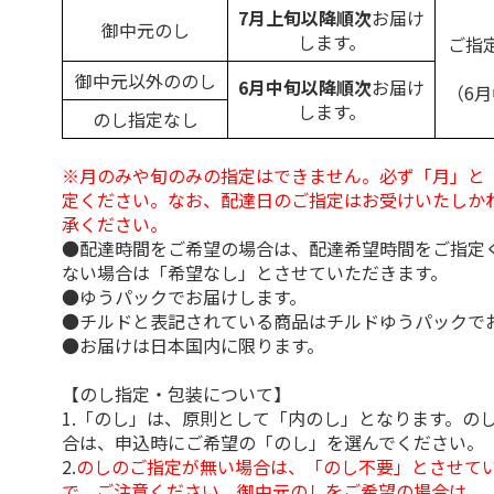
7月上旬以降順次
お届け
御中元のし
します。
ご指
御中元以外ののし
6月中旬以降順次
お届け
（6
します。
のし指定なし
※月のみや旬のみの指定はできません。必ず「月」と
定ください。なお、配達日のご指定はお受けいたしか
承ください。
●配達時間をご希望の場合は、配達希望時間をご指定
ない場合は「希望なし」とさせていただきます。
●ゆうパックでお届けします。
●チルドと表記されている商品はチルドゆうパックで
●お届けは日本国内に限ります。
【のし指定・包装について】
1.「のし」は、原則として「内のし」となります。の
合は、申込時にご希望の「のし」を選んでください。
2.
のしのご指定が無い場合は、「のし不要」とさせて
で、ご注意ください。御中元のしをご希望の場合は、