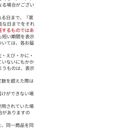
なる場合がござい
れる日まで、「賞
能な日までをそれ
証するものではあ
も短い期間を表示
ついては、各お届
生・えび・かに・
ていないにもかか
まうものは、表示
定数を超えた際は
。
届けができない場
使用されていた場
合がありますの
た、同一商品を同