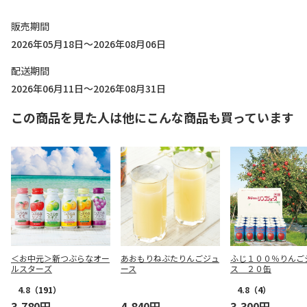
販売期間
2026年05月18日～2026年08月06日
配送期間
2026年06月11日～2026年08月31日
この商品を見た人は他にこんな商品も買っています
＜お中元＞新つぶらなオー
あおもりねぶたりんごジュ
ふじ１００％りんご
ルスターズ
ース
ス ２０缶
4.8
（191）
4.8
（4）
3,780円
4,840円
3,300円