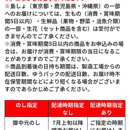
※島しょ（東京都・鹿児島県・沖縄県）の一部
へのお届けについては、生もの（消費・賞味期
間5日以内）・生鮮品（果物・野菜・活魚介類）
の一部・生花（セット商品を含む）は受付がで
きませんのでご了承ください。
※消費・賞味期間5日以内の商品をお申込みの場
合は、お届けが消費・賞味期限の当日になるこ
とがありますのでご了承ください。
※商品到着後の日持ち期間は、製造工場からの
配送日数、ゆうパックの配送日数、お届け時不
在保管期間などにより短くなる場合がございま
すのであらかじめご了承ください。
のし指定
配達時期指定
配達時期指定
なし
あり
御中元のし
7月上旬以降
ご指定の時期
順次
お届けし
にお届けしま