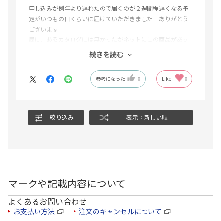
申し込みが例年より遅れたので届くのが２週間程遅くなる予
定がいつもの日くらいに届けていただきました ありがとう
ございます
局に、あるカタログには無かったがネットにこの商品があっ
たので利用しました
続きを読む
気に入っているので注文しやすくなるので全国のカタログに
載せてほしい
参考になった
0
Like!
0
絞り込み
表示：新しい順
マークや記載内容について
よくあるお問い合わせ
お支払い方法
注文のキャンセルについて