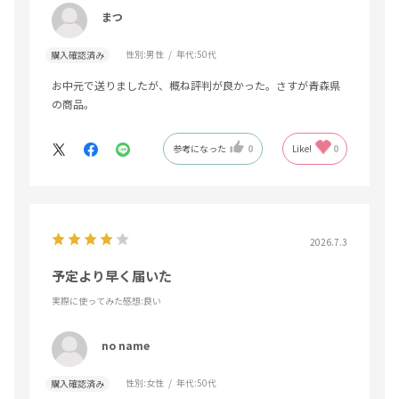
まつ
性別:
男性
年代:
50代
購入確認済み
お中元で送りましたが、概ね評判が良かった。さすが青森県
の商品。
参考になった
0
Like!
0
2026.7.3
予定より早く届いた
実際に使ってみた感想
:良い
no name
性別:
女性
年代:
50代
購入確認済み