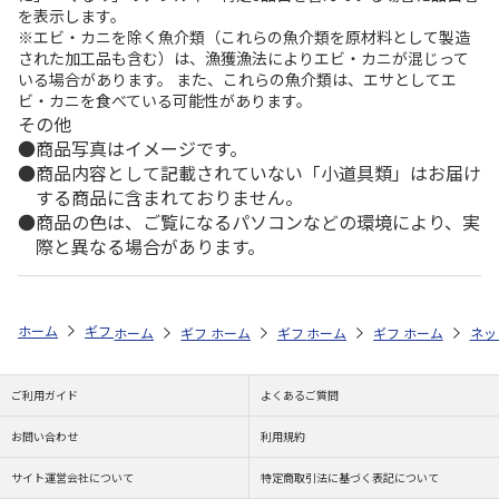
を表示します。
※エビ・カニを除く魚介類（これらの魚介類を原材料として製造
された加工品も含む）は、漁獲漁法によりエビ・カニが混じって
いる場合があります。 また、これらの魚介類は、エサとしてエ
ビ・カニを食べている可能性があります。
その他
商品写真はイメージです。
商品内容として記載されていない「小道具類」はお届け
する商品に含まれておりません。
商品の色は、ご覧になるパソコンなどの環境により、実
際と異なる場合があります。
ホーム
ギフトストア
お中元・夏ギフト特集 2026
ドリンク
＜お
ホーム
ギフトストア
ホーム
ギフトストア
お中元・夏ギフト特集 2026
ホーム
ギフトストア
お中元・夏ギフト特集
ホーム
ネッ
お
ド
ご利用ガイド
よくあるご質問
お問い合わせ
利用規約
サイト運営会社について
特定商取引法に基づく表記について