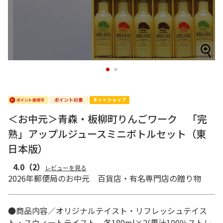
1
2
＜お中元＞青森・板柳町りんごワーク 「完
熟」アップルジュースミニボトルセット（東
日本版）
4.0
（2）
レビューを見る
2026年郵便局のお中元 百貨店・有名専門店の贈り物
●商品内容／オリジナルテイスト・リフレッシュテイス
ト・スウィートテイスト 各180ml×2(果汁100％ストレ