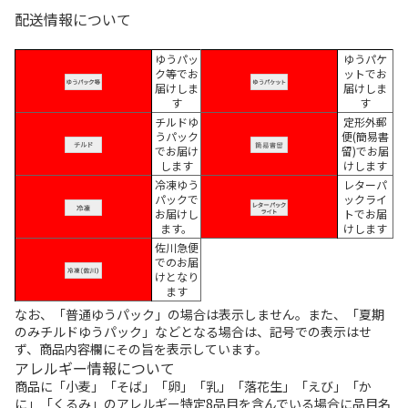
配送情報について
ゆうパッ
ゆうパケ
ク等でお
ットでお
届けしま
届けしま
す
す
チルドゆ
定形外郵
うパック
便(簡易書
でお届け
留)でお届
します
けします
冷凍ゆう
レターパ
パックで
ックライ
お届けし
トでお届
ます。
けします
佐川急便
でのお届
けとなり
ます
なお、「普通ゆうパック」の場合は表示しません。また、「夏期
のみチルドゆうパック」などとなる場合は、記号での表示はせ
ず、商品内容欄にその旨を表示しています。
アレルギー情報について
商品に「小麦」「そば」「卵」「乳」「落花生」「えび」「か
に」「くるみ」のアレルギー特定8品目を含んでいる場合に品目名