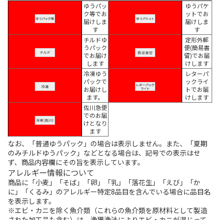
ゆうパッ
ゆうパケ
ク等でお
ットでお
届けしま
届けしま
す
す
チルドゆ
定形外郵
うパック
便(簡易書
でお届け
留)でお届
します
けします
冷凍ゆう
レターパ
パックで
ックライ
お届けし
トでお届
ます。
けします
佐川急便
でのお届
けとなり
ます
なお、「普通ゆうパック」の場合は表示しません。また、「夏期
のみチルドゆうパック」などとなる場合は、記号での表示はせ
ず、商品内容欄にその旨を表示しています。
アレルギー情報について
商品に「小麦」「そば」「卵」「乳」「落花生」「えび」「か
に」「くるみ」のアレルギー特定8品目を含んでいる場合に品目名
を表示します。
※エビ・カニを除く魚介類（これらの魚介類を原材料として製造
された加工品も含む）は、漁獲漁法によりエビ・カニが混じって