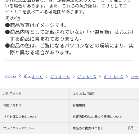
いる場合があります。 また、これらの魚介類は、エサとしてエ
ビ・カニを食べている可能性があります。
その他
商品写真はイメージです。
商品内容として記載されていない「小道具類」はお届け
する商品に含まれておりません。
商品の色は、ご覧になるパソコンなどの環境により、実
際と異なる場合があります。
ホーム
ギフトストア
お中元・夏ギフト特集 2026
お菓子・スイーツ
ホーム
ギフトストア
ホーム
ギフトストア
お中元・夏ギフト特集 2026
ホーム
ギフトストア
お中元・夏ギフト特集
ホーム
ネッ
お
お
ご利用ガイド
よくあるご質問
お問い合わせ
利用規約
サイト運営会社について
特定商取引法に基づく表記について
プライバシーポリシー
商品のご提案はこちら