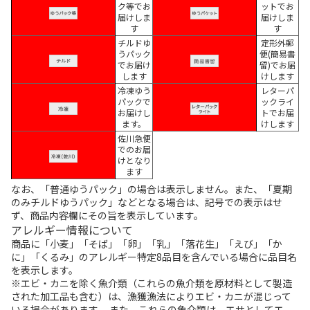
ク等でお
ットでお
届けしま
届けしま
す
す
チルドゆ
定形外郵
うパック
便(簡易書
でお届け
留)でお届
します
けします
冷凍ゆう
レターパ
パックで
ックライ
お届けし
トでお届
ます。
けします
佐川急便
でのお届
けとなり
ます
なお、「普通ゆうパック」の場合は表示しません。また、「夏期
のみチルドゆうパック」などとなる場合は、記号での表示はせ
ず、商品内容欄にその旨を表示しています。
アレルギー情報について
商品に「小麦」「そば」「卵」「乳」「落花生」「えび」「か
に」「くるみ」のアレルギー特定8品目を含んでいる場合に品目名
を表示します。
※エビ・カニを除く魚介類（これらの魚介類を原材料として製造
された加工品も含む）は、漁獲漁法によりエビ・カニが混じって
いる場合があります。 また、これらの魚介類は、エサとしてエ