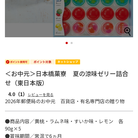
1
2
＜お中元＞日本橋菓寮 夏の涼味ゼリー詰合
せ（東日本版）
4.0
（1）
レビューを見る
2026年郵便局のお中元 百貨店・有名専門店の贈り物
●商品内容／黄桃・ラムネ味・すいか味・レモン 各
90g×5
●賞味期間／常温で6ヵ月