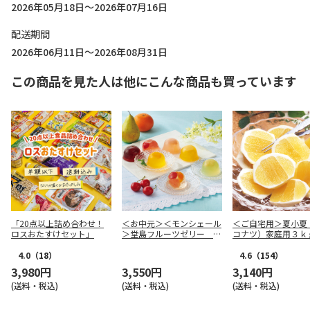
2026年05月18日～2026年07月16日
配送期間
2026年06月11日～2026年08月31日
この商品を見た人は他にこんな商品も買っています
「20点以上詰め合わせ！
＜お中元＞＜モンシェール
＜ご自宅用＞夏小夏
ロスおたすけセット」
＞堂島フルーツゼリー ９
コナツ）家庭用３ｋ
個入
4.0
（18）
4.6
（154）
3,980円
3,550円
3,140円
(送料・税込)
(送料・税込)
(送料・税込)