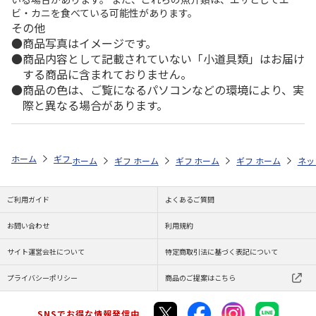
ビ・カニを食べている可能性があります。
その他
商品写真はイメージです。
商品内容として記載されていない「小道具類」はお届け
する商品に含まれておりません。
商品の色は、ご覧になるパソコンなどの環境により、実
際と異なる場合があります。
ホーム
ギフトストア
お中元・夏ギフト特集 2026
お菓子・スイーツ
ホーム
ギフトストア
ホーム
ギフトストア
お中元・夏ギフト特集 2026
ホーム
ギフトストア
お中元・夏ギフト特集
ホーム
ネッ
お
お
ご利用ガイド
よくあるご質問
お問い合わせ
利用規約
サイト運営会社について
特定商取引法に基づく表記について
プライバシーポリシー
商品のご提案はこちら
SNSでお得な情報発信中