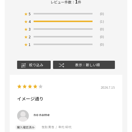
1
レビュー件数：
件
★
5
(0)
★
4
(1)
★
3
(0)
★
2
(0)
★
1
(0)
絞り込み
表示：新しい順
2026.7.15
イメージ通り
no name
性別:
男性
年代:
60代
購入確認済み