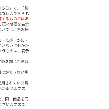
れる日まで、「賞
能な日までをそれ
証するものではあ
も短い期間を表示
ついては、各お届
生・えび・かに・
ていないにもかか
まうものは、表示
定数を超えた際は
。
届けができない場
使用されていた場
合がありますの
た、同一商品を同
ございますので、