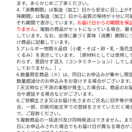
ます。あらかじめご了承ください。
4.「消費期間」は製造（加工）日から安全に召し上が
味期間」は製造（加工）日から品質の保持が十分に可
ぞれ期間で表示しています。
お届け日からの期間を保
りません。
複数の商品がセットになっている場合、最
しています。なお、法律に基づく賞味（消費）期限に
け商品に記載しています。
5.アレルギー物質８品目（小麦・そば・卵・乳・落花
くるみ）を表示しています。［原材料としては使用し
わらず、意図せず混入（コンタミネーション）してし
しておりません。］。
6.数量限定商品（※）は、同日にお申込みが集中し限
数量超過分のお申込みをお受けする場合がございます
7.天災時など不測の事態が発生した場合は、商品のお
合や遅延する場合などがございます。
8.ご依頼主さま又はお届け先さまのご氏名に旧字等が
合、一部、印刷可能文字での登録をさせていただく場
で、ご容赦ください。
9.複数商品の一括送付及び同時発送はできません。ま
日にお申込みされた場合でもお届け日が異なる場合が