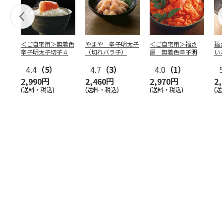
＜ご自宅用＞無着色
やまや 辛子明太子
＜ご自宅用＞福さ
福
辛子明太子切子４６
（切れバラ子）
屋 無着色辛子明太
い
０ｇ
子（切子）４５０ｇ
4.4
（5）
4.7
（3）
4.0
（1）
2,990円
2,460円
2,970円
2
(送料・税込)
(送料・税込)
(送料・税込)
(