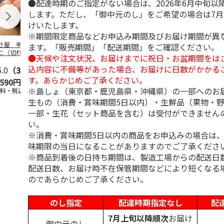
●配達時期のご指定がない場合は、2026年6月中旬以
します。ただし、「御中元のし」をご希望の場合は7
けいたします。
※期間限定商品などお申込み期間及びお届け期間が異
さ屋 辛子めんた
＜お中元＞辛子明太
＜お中元＞保存に便
＜お中元＞や
ます。「販売期間」「配送期間」をご確認ください。
こ（切れバラ子）
子
利 小分け切り落と
着色辛子明太
●天候や注文状況、お届けまでに祝日・お盆期間をは
し辛子明太子
込内容に不備等があった場合、お届けに日数がかかる
5.0
（3）
5.0
（2）
す。あらかじめご了承ください。
,590円
2,480円
2,950円
3,240円
※島しょ（東京都・鹿児島県・沖縄県）の一部へのお
送料・税込)
(送料・税込)
(送料・税込)
(送料・税込)
生もの（消費・賞味期間5日以内）・生鮮品（果物・
一部・生花（セット商品を含む）は受付ができません
い。
※消費・賞味期間5日以内の商品をお申込みの場合は
味期限の当日になることがありますのでご了承くださ
※商品到着後の日持ち期間は、製造工場からの配送日
配送日数、お届け時不在保管期間などにより短くなる
のであらかじめご了承ください。
のし指定
配達時期指定なし
配
7月上旬以降順次
お届け
御中元のし