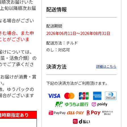
降順次お届けいた
月上旬以降順次お届
配送情報
なる場合がござい
まや無
＜お中元＞博多ふく
【冷凍】北海道産い
福さ屋 辛子明太子
配送期間
子Ａ
いち 辛子明太子
くら醤油漬け 100ｇ
（切れバラ子）・た
さむ場合、また申
2026年06月11日～2026年08月31日
上切れ
（鮭工房・サーモ
らこ（切れ子）
ことがございま
5.0
（1）
ン
…
4.0
（1）
配送方法
チルド
2,980円
2,150円
2,590円
のし
対応可
届けについては、
(送料・税込)
(送料別・税込)
(送料・税込)
野菜・活魚介類）の
のでご了承くださ
決済方法
詳細はこちら
、お届けが消費・賞
い。
下記の決済方法がご利用頂けます。
数、ゆうパックの
場合がございます
達時期指定あり