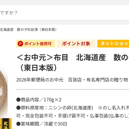
北海道産 数の子松前漬（東日本版）
＜お中元＞布目 北海道産 数の
（東日本版）
2026年郵便局のお中元 百貨店・有名専門店の贈り物
●商品内容／170g×2
●原料原産地：ニシンの卵(北海道産) ※のし名入れ
可・完全包装不可・手提げ袋不可・仏事包装(仏事の
●賞味期間／冷蔵で30日