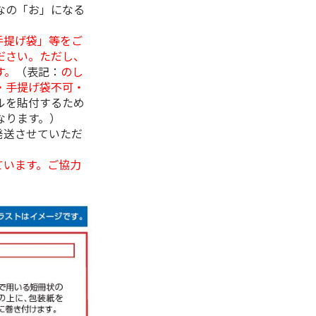
なの「お」になる
手提げ袋」等をご
ださい。ただし、
す。
（表記：
のし
・手提げ袋不可・
ルを貼付するため
なります。）
発送させていただ
ています。ご協力