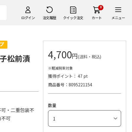
0
ログイン
注文履歴
クイック注文
カート
メニュー
4,700
円
子松前漬
(送料・税込)
※軽減税率対象
獲得ポイント： 47 pt
商品番号
8095221154
数量
不可・二重包装不
し)不可