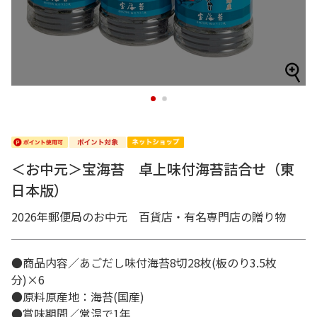
1
2
＜お中元＞宝海苔 卓上味付海苔詰合せ（東
日本版）
2026年郵便局のお中元 百貨店・有名専門店の贈り物
●商品内容／あごだし味付海苔8切28枚(板のり3.5枚
分)×6
●原料原産地：海苔(国産)
●賞味期間／常温で1年