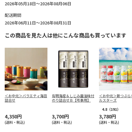
2026年05月18日～2026年08月06日
配送期間
2026年06月11日～2026年08月31日
この商品を見た人は他にこんな商品も買っています
＜お中元＞バラエティ海苔
有明海産＆しじみ醤油味付
＜お中元＞新つぶら
詰合せ
のり詰合せＢ【弔事用】
ルスターズ
4.8
（191）
4,350円
3,700円
3,780円
(送料・税込)
(送料・税込)
(送料・税込)