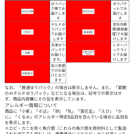
ゆうパッ
ゆうパケ
ク等でお
ットでお
届けしま
届けしま
す
す
チルドゆ
定形外郵
うパック
便(簡易書
でお届け
留)でお届
します
けします
冷凍ゆう
レターパ
パックで
ックライ
お届けし
トでお届
ます。
けします
佐川急便
でのお届
けとなり
ます
なお、「普通ゆうパック」の場合は表示しません。また、「夏期
のみチルドゆうパック」などとなる場合は、記号での表示はせ
ず、商品内容欄にその旨を表示しています。
アレルギー情報について
商品に「小麦」「そば」「卵」「乳」「落花生」「えび」「か
に」「くるみ」のアレルギー特定8品目を含んでいる場合に品目名
を表示します。
※エビ・カニを除く魚介類（これらの魚介類を原材料として製造
された加工品も含む）は、漁獲漁法によりエビ・カニが混じって