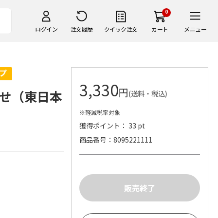
0
ログイン
注文履歴
クイック注文
カート
メニュー
3,330
円
せ（東日本
(送料・税込)
※軽減税率対象
獲得ポイント： 33 pt
商品番号
8095221111