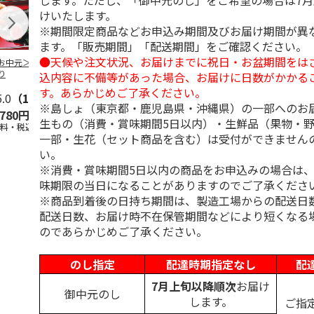
します。ただし、「御中元のし」をご希望の場合は7
けいたします。
※期間限定商品などお申込み期間及びお届け期間が異
ます。「販売期間」「配送期間」をご確認ください。
●天候や注文状況、お届けまでに祝日・お盆期間をは
お中元＞佐賀産焼
＜お中元＞バラエテ
松尾の焼のり Ａ
＜お中元＞の
り
ィ海苔詰合せ
せ
込内容に不備等があった場合、お届けに日数がかかる
す。あらかじめご了承ください。
5.0
（1）
5.0
（1）
※島しょ（東京都・鹿児島県・沖縄県）の一部へのお
,780円
4,350円
3,600円
2,500円
生もの（消費・賞味期間5日以内）・生鮮品（果物・
送料・税込)
(送料・税込)
(送料・税込)
(送料・税込)
一部・生花（セット商品を含む）は受付ができません
い。
※消費・賞味期間5日以内の商品をお申込みの場合は
味期限の当日になることがありますのでご了承くださ
※商品到着後の日持ち期間は、製造工場からの配送日
配送日数、お届け時不在保管期間などにより短くなる
のであらかじめご了承ください。
のし指定
配達時期指定なし
配
7月上旬以降順次
お届け
御中元のし
します。
ご指