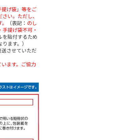
手提げ袋」等をご
ださい。ただし、
す。
（表記：
のし
・手提げ袋不可・
ルを貼付するため
なります。）
発送させていただ
ています。ご協力