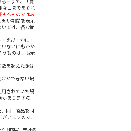
れる日まで、「賞
能な日までをそれ
証するものではあ
も短い期間を表示
ついては、各お届
生・えび・かに・
ていないにもかか
まうものは、表示
定数を超えた際は
。
届けができない場
使用されていた場
合がありますの
た、同一商品を同
ございますので、
ング（包装）等は多