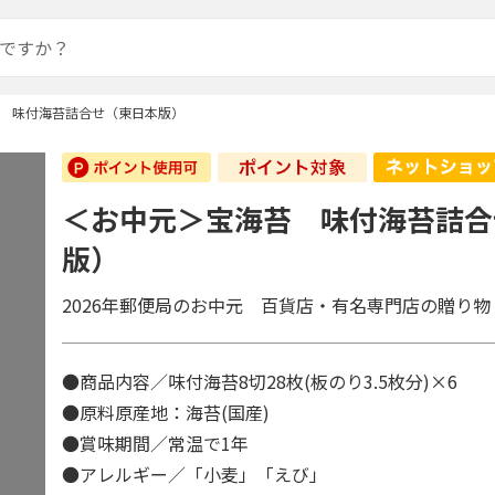
 味付海苔詰合せ（東日本版）
＜お中元＞宝海苔 味付海苔詰合
版）
2026年郵便局のお中元 百貨店・有名専門店の贈り物
●商品内容／味付海苔8切28枚(板のり3.5枚分)×6
●原料原産地：海苔(国産)
●賞味期間／常温で1年
●アレルギー／「小麦」「えび」