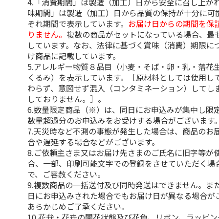
4.「消費期間」は製造（加工）日から安全に召し上が
味期間」は製造（加工）日から品質の保持が十分に可
ぞれ期間で表示しています。
お届け日からの期間を保
りません。
複数の商品がセットになっている場合、最
しています。なお、法律に基づく賞味（消費）期限に
け商品に記載しています。
5.アレルギー物質８品目（小麦・そば・卵・乳・落花
くるみ）を表示しています。［原材料としては使用し
わらず、意図せず混入（コンタミネーション）してし
しておりません。］。
6.数量限定商品（※）は、同日にお申込みが集中し限
数量超過分のお申込みをお受けする場合がございます
7.天災時など不測の事態が発生した場合は、商品のお
合や遅延する場合などがございます。
8.ご依頼主さま又はお届け先さまのご氏名に旧字等が
合、一部、印刷可能文字での登録をさせていただく場
で、ご容赦ください。
9.複数商品の一括送付及び同時発送はできません。ま
日にお申込みされた場合でもお届け日が異なる場合が
あらかじめご了承ください。
10.花弁・花卉の開花状態及び花色、リボン、ラッピ