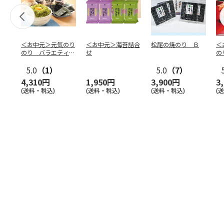
＜お中元＞元気のり
＜お中元＞海苔詰合
松尾の焼のり Ｂ
＜
のり バラエティー
せ
の
セット
5.0
（1）
5.0
（7）
4,310円
1,950円
3,900円
3
(送料・税込)
(送料・税込)
(送料・税込)
(