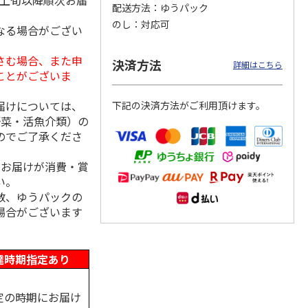
月上旬以降順次お届
配送方法
ゆうパック
のし
対応可
なる場合がござい
さむ場合、また申
り詰合
＜お中元＞海苔詰合
＜お中元＞有明海産
＜お中元＞のり詰合
決済方法
詳細はこちら
せ
卓上焼のり
せ
ことがございま
届けについては、
下記の決済方法がご利用頂けます。
2,490円
3,900円
3,240円
野菜・活魚介類）の
(送料・税込)
(送料・税込)
(送料・税込)
のでご了承くださ
、お届けが消費・賞
い。
数、ゆうパックの
場合がございます
達時期指定あり
定の時期にお届け