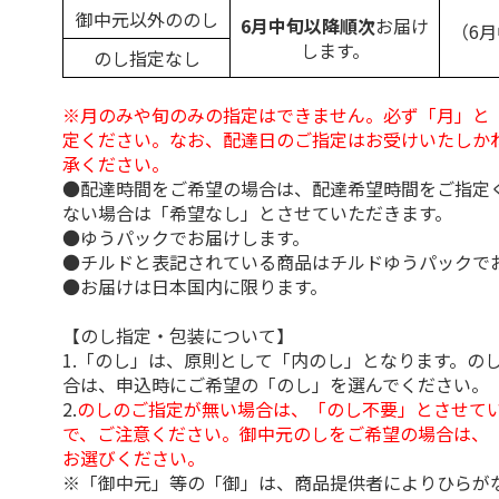
御中元以外ののし
6月中旬以降順次
お届け
（6
します。
のし指定なし
※月のみや旬のみの指定はできません。必ず「月」と
定ください。なお、配達日のご指定はお受けいたしか
承ください。
●配達時間をご希望の場合は、配達希望時間をご指定
ない場合は「希望なし」とさせていただきます。
●ゆうパックでお届けします。
●チルドと表記されている商品はチルドゆうパックで
●お届けは日本国内に限ります。
【のし指定・包装について】
1.「のし」は、原則として「内のし」となります。の
合は、申込時にご希望の「のし」を選んでください。
2.
のしのご指定が無い場合は、「のし不要」とさせて
で、ご注意ください。御中元のしをご希望の場合は、
お選びください。
※「御中元」等の「御」は、商品提供者によりひらが