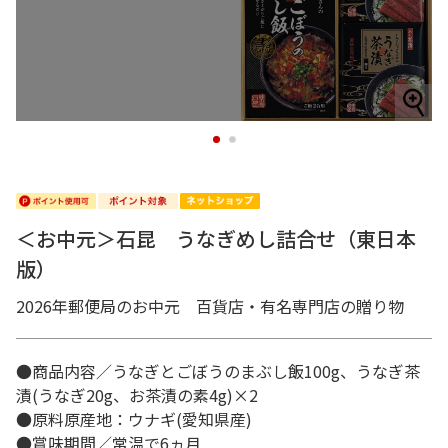
1
2
＜お中元＞石昆 うなぎめし詰合せ（東日本
版）
2026年郵便局のお中元 百貨店・有名専門店の贈り物
●商品内容／うなぎとごぼうのまぶし飯100g、うなぎ茶
漬(うなぎ20g、お茶漬の素4g)×2
●原料原産地：ウナギ(愛知県産)
●賞味期間／常温で6ヵ月