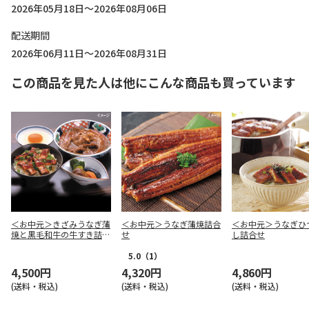
2026年05月18日～2026年08月06日
配送期間
2026年06月11日～2026年08月31日
この商品を見た人は他にこんな商品も買っています
＜お中元＞きざみうなぎ蒲
＜お中元＞うなぎ蒲焼詰合
＜お中元＞うなぎひ
焼と黒毛和牛の牛すき詰合
せ
し詰合せ
せ
5.0
（1）
4,500円
4,320円
4,860円
(送料・税込)
(送料・税込)
(送料・税込)