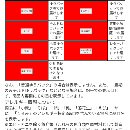
ゆうパッ
ゆうパケ
ク等でお
ットでお
届けしま
届けしま
す
す
チルドゆ
定形外郵
うパック
便(簡易書
でお届け
留)でお届
します
けします
冷凍ゆう
レターパ
パックで
ックライ
お届けし
トでお届
ます。
けします
佐川急便
でのお届
けとなり
ます
なお、「普通ゆうパック」の場合は表示しません。また、「夏期
のみチルドゆうパック」などとなる場合は、記号での表示はせ
ず、商品内容欄にその旨を表示しています。
アレルギー情報について
商品に「小麦」「そば」「卵」「乳」「落花生」「えび」「か
に」「くるみ」のアレルギー特定8品目を含んでいる場合に品目名
を表示します。
※エビ・カニを除く魚介類（これらの魚介類を原材料として製造
された加工品も含む）は、漁獲漁法によりエビ・カニが混じって