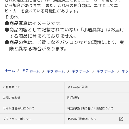
いる場合があります。 また、これらの魚介類は、エサとしてエ
ビ・カニを食べている可能性があります。
その他
商品写真はイメージです。
商品内容として記載されていない「小道具類」はお届け
する商品に含まれておりません。
商品の色は、ご覧になるパソコンなどの環境により、実
際と異なる場合があります。
ホーム
ギフトストア
お中元・夏ギフト特集 2026
うなぎ・魚・海鮮
ホーム
ギフトストア
ホーム
ギフトストア
お中元・夏ギフト特集 2026
ホーム
ギフトストア
お中元・夏ギフト特集
ホーム
ネッ
お
う
ご利用ガイド
よくあるご質問
お問い合わせ
利用規約
サイト運営会社について
特定商取引法に基づく表記について
プライバシーポリシー
商品のご提案はこちら