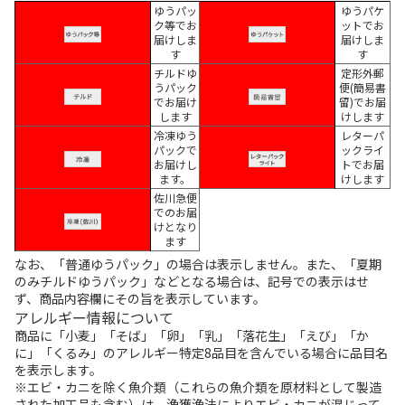
ゆうパッ
ゆうパケ
ク等でお
ットでお
届けしま
届けしま
す
す
チルドゆ
定形外郵
うパック
便(簡易書
でお届け
留)でお届
します
けします
冷凍ゆう
レターパ
パックで
ックライ
お届けし
トでお届
ます。
けします
佐川急便
でのお届
けとなり
ます
なお、「普通ゆうパック」の場合は表示しません。また、「夏期
のみチルドゆうパック」などとなる場合は、記号での表示はせ
ず、商品内容欄にその旨を表示しています。
アレルギー情報について
商品に「小麦」「そば」「卵」「乳」「落花生」「えび」「か
に」「くるみ」のアレルギー特定8品目を含んでいる場合に品目名
を表示します。
※エビ・カニを除く魚介類（これらの魚介類を原材料として製造
された加工品も含む）は、漁獲漁法によりエビ・カニが混じって