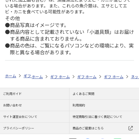
いる場合があります。 また、これらの魚介類は、エサとしてエ
ビ・カニを食べている可能性があります。
その他
商品写真はイメージです。
商品内容として記載されていない「小道具類」はお届け
する商品に含まれておりません。
商品の色は、ご覧になるパソコンなどの環境により、実
際と異なる場合があります。
ホーム
ギフトストア
お中元・夏ギフト特集 2026
うなぎ・魚・海鮮
ホーム
ギフトストア
ホーム
ギフトストア
お中元・夏ギフト特集 2026
ホーム
ギフトストア
お中元・夏ギフト特集
ホーム
ネッ
お
う
ご利用ガイド
よくあるご質問
お問い合わせ
利用規約
サイト運営会社について
特定商取引法に基づく表記について
プライバシーポリシー
商品のご提案はこちら