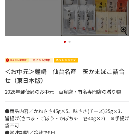
1
2
＜お中元＞鐘崎 仙台名産 笹かまぼこ詰合
せ（東日本版）
2026年郵便局のお中元 百貨店・有名専門店の贈り物
●商品内容／かねささ45g×5、味ささ(チーズ)25g×3、
旨揚げ(さつま・ごぼう・かぼちゃ 各40g×2) ※手提げ
袋不可
●賞味期間／冷蔵で8日