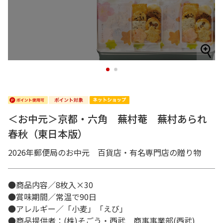
1
2
＜お中元＞京都・六角 蕪村菴 蕪村あられ
春秋（東日本版）
2026年郵便局のお中元 百貨店・有名専門店の贈り物
●商品内容／8枚入×30
●賞味期間／常温で90日
●アレルギー／「小麦」「えび」
●商品提供者：(株)そごう・西武 商事事業部(西武)