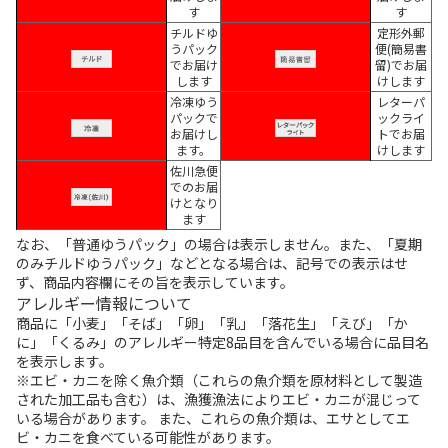
す
す
チルドゆ
定形外郵
うパック
便(簡易書
でお届け
留)でお届
します
けします
冷凍ゆう
レターパ
パックで
ックライ
お届けし
トでお届
ます。
けします
佐川急便
でのお届
けとなり
ます
なお、「普通ゆうパック」の場合は表示しません。また、「夏期
のみチルドゆうパック」などとなる場合は、記号での表示はせ
ず、商品内容欄にその旨を表示しています。
アレルギー情報について
商品に「小麦」「そば」「卵」「乳」「落花生」「えび」「か
に」「くるみ」のアレルギー特定8品目を含んでいる場合に品目名
を表示します。
※エビ・カニを除く魚介類（これらの魚介類を原材料として製造
された加工品も含む）は、漁獲漁法によりエビ・カニが混じって
いる場合があります。 また、これらの魚介類は、エサとしてエ
ビ・カニを食べている可能性があります。