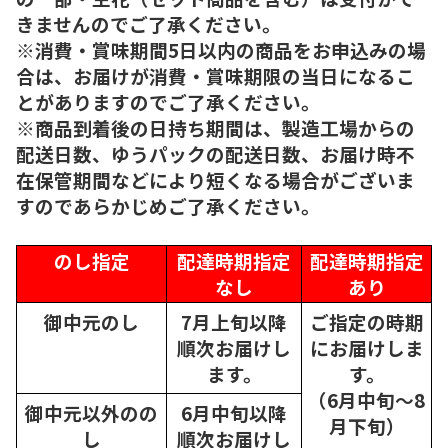
きませんのでご了承ください。
※消費・賞味期間5日以内の商品をお申込みの場
合は、お届けが消費・賞味期限の当日になるこ
とがありますのでご了承ください。
※商品到着後の日持ち期間は、製造工場からの
配送日数、ゆうパックの配送日数、お届け時不
在保管期間などにより短くなる場合がございま
すのであらかじめご了承ください。
のし指定
配達時期指定
配達時期指定
なし
あり
御中元のし
7月上旬以降
ご指定の時期
順次
お届けし
にお届けしま
ます。
す。
（6月中旬～8
御中元以外のの
6月中旬以降
月下旬）
し
順次
お届けし