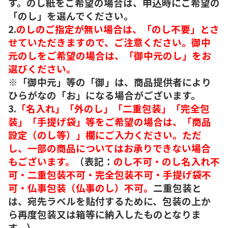
す。のし紙をご希望の場合は、申込時にご希望の
「のし」を選んでください。
2.
のしのご指定が無い場合は、「のし不要」とさ
せていただきますので、ご注意ください。御中
元のしをご希望の場合は、「御中元のし」をお
選びください。
※「御中元」等の「御」は、商品提供者により
ひらがなの「お」になる場合がございます。
3.
「名入れ」「外のし」「二重包装」「完全包
装」「手提げ袋」等をご希望の場合は、「商品
設定（のし等）」欄にご入力ください。ただ
し、一部の商品についてはお承りできない場合
もございます。
（表記：
のし不可・のし名入れ不
可・二重包装不可・完全包装不可・手提げ袋不
可・仏事包装（仏事のし）不可。
二重包装と
は、宛先ラベルを貼付するために、包装の上か
ら再度包装又は箱等に納入したものとなりま
す。）