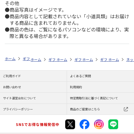
その他
商品写真はイメージです。
商品内容として記載されていない「小道具類」はお届け
する商品に含まれておりません。
商品の色は、ご覧になるパソコンなどの環境により、実
際と異なる場合があります。
ホーム
ギフトストア
お中元・夏ギフト特集 2026
お菓子・スイーツ
ホーム
ギフトストア
ホーム
ギフトストア
お中元・夏ギフト特集 2026
ホーム
ギフトストア
お中元・夏ギフト特集
ホーム
ネッ
お
お
ご利用ガイド
よくあるご質問
お問い合わせ
利用規約
サイト運営会社について
特定商取引法に基づく表記について
プライバシーポリシー
商品のご提案はこちら
SNSでお得な情報発信中