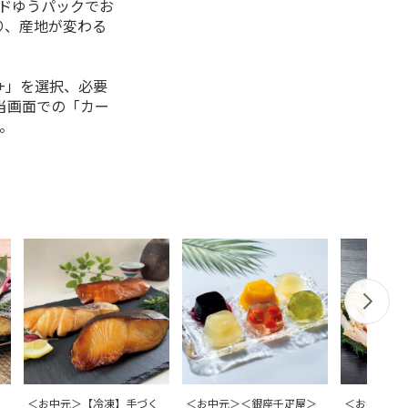
ルドゆうパックでお
り、産地が変わる
+」を選択、必要
当画面での「カー
。
＜お中元＞【冷凍】手づく
＜お中元＞＜銀座千疋屋＞
＜お中元＞