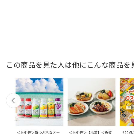
この商品を見た人は他にこんな商品を
＜お中元＞新つぶらなオー
＜お中元＞【冷凍】＜魚道
「20