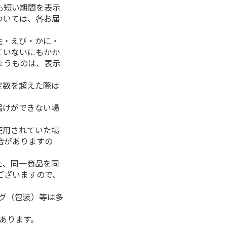
も短い期間を表示
ついては、各お届
生・えび・かに・
ていないにもかか
まうものは、表示
定数を超えた際は
。
届けができない場
使用されていた場
合がありますの
た、同一商品を同
ございますので、
ング（包装）等は多
があります。