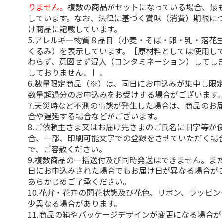
りません。
複数の商品がセットになっている場合、最
しています。なお、法律に基づく賞味（消費）期限に
け商品に記載しています。
5.アレルギー物質８品目（小麦・そば・卵・乳・落花
くるみ）を表示しています。［原材料としては使用し
わらず、意図せず混入（コンタミネーション）してし
しておりません。］。
6.数量限定商品（※）は、同日にお申込みが集中し限
数量超過分のお申込みをお受けする場合がございます
7.天災時など不測の事態が発生した場合は、商品のお
合や遅延する場合などがございます。
8.ご依頼主さま又はお届け先さまのご氏名に旧字等が
合、一部、印刷可能文字での登録をさせていただく場
で、ご容赦ください。
9.複数商品の一括送付及び同時発送はできません。ま
日にお申込みされた場合でもお届け日が異なる場合が
あらかじめご了承ください。
10.花弁・花卉の開花状態及び花色、リボン、ラッピ
少異なる場合があります。
11.商品の箱やパッケージデザインが変更になる場合