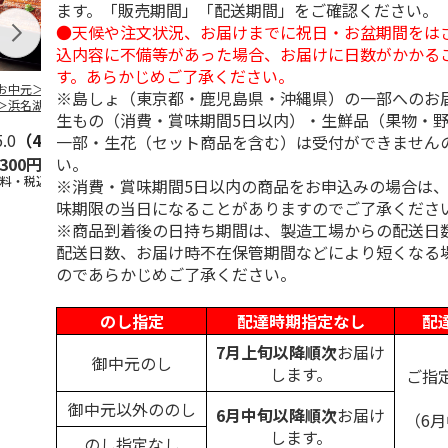
ます。「販売期間」「配送期間」をご確認ください。
●天候や注文状況、お届けまでに祝日・お盆期間をは
込内容に不備等があった場合、お届けに日数がかかる
す。あらかじめご了承ください。
お中元＞＜大和養
＜お中元＞うなぎ蒲
＜お中元＞＜大和養
＜お中元＞レ
※島しょ（東京都・鹿児島県・沖縄県）の一部へのお
＞浜名湖うなぎ蒲
焼詰合せ
魚＞浜名湖うなぎ蒲
簡単焼魚 ５
生もの（消費・賞味期間5日以内）・生鮮品（果物・
２本
焼４本
ト
5.0
（4）
5.0
（1）
5.0
（1）
一部・生花（セット商品を含む）は受付ができません
い。
,300円
5,400円
11,800円
3,780円
送料・税込)
(送料・税込)
(送料・税込)
(送料・税込)
※消費・賞味期間5日以内の商品をお申込みの場合は
味期限の当日になることがありますのでご了承くださ
※商品到着後の日持ち期間は、製造工場からの配送日
配送日数、お届け時不在保管期間などにより短くなる
のであらかじめご了承ください。
のし指定
配達時期指定なし
配
7月上旬以降順次
お届け
御中元のし
します。
ご指
御中元以外ののし
6月中旬以降順次
お届け
（6
します。
のし指定なし