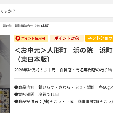
 浜の院 浜町漬詰合せ（東日本版）
＜お中元＞人形町 浜の院 浜町
（東日本版）
2026年郵便局のお中元 百貨店・有名専門店の贈り物
●商品内容／銀ひらす・さわら・ぶり・銀鮭 各60g
●賞味期間／冷蔵で11日
●商品提供者：(株)そごう・西武 商事事業部(そごう