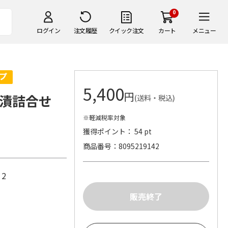
0
ログイン
注文履歴
クイック注文
カート
メニュー
5,400
円
漬詰合せ
(送料・税込)
※軽減税率対象
獲得ポイント： 54 pt
商品番号
8095219142
×2
)