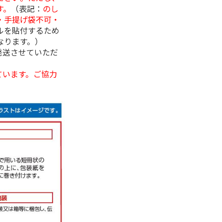
す。
（表記：
のし
・手提げ袋不可・
ルを貼付するため
なります。）
発送させていただ
ています。ご協力