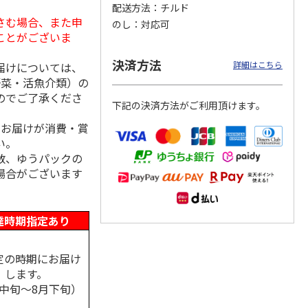
配送方法
チルド
さむ場合、また申
のし
対応可
ことがございま
ンジで
呼子朝市ひもの詰合
＜お中元＞函館味く
＜お中元＞愛知三河
決済方法
詳細はこちら
届けについては、
切セッ
せ
らべ
産 うなぎ蒲焼ギフ
野菜・活魚介類）の
ト
4.5
（8）
5.0
（1）
5.0
（1）
のでご了承くださ
下記の決済方法がご利用頂けます。
3,300円
2,800円
5,800円
(送料・税込)
(送料・税込)
(送料・税込)
、お届けが消費・賞
い。
数、ゆうパックの
場合がございます
達時期指定あり
定の時期にお届け
します。
月中旬～8月下旬）