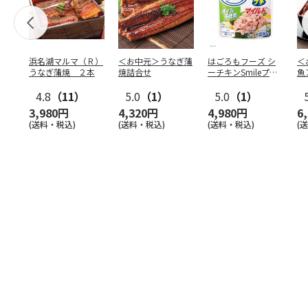
浜名湖マルマ（Ｒ）
＜お中元＞うなぎ蒲
はごろもフーズ シ
＜
うなぎ蒲焼 ２本
焼詰合せ
ーチキンSmileプチ
魚
オイル不使用25
…
焼
4.8
（11）
5.0
（1）
5.0
（1）
3,980円
4,320円
4,980円
6
(送料・税込)
(送料・税込)
(送料・税込)
(