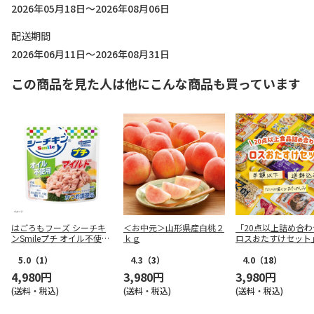
2026年05月18日～2026年08月06日
配送期間
2026年06月11日～2026年08月31日
この商品を見た人は他にこんな商品も買っています
はごろもフーズ シーチキ
＜お中元＞山形県産白桃２
「20点以上詰め合わ
ンSmileプチ オイル不使用
ｋｇ
ロスおたすけセット
25g×72袋
5.0
（1）
4.3
（3）
4.0
（18）
4,980円
3,980円
3,980円
(送料・税込)
(送料・税込)
(送料・税込)