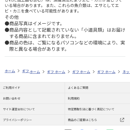
いる場合があります。 また、これらの魚介類は、エサとしてエ
ビ・カニを食べている可能性があります。
その他
商品写真はイメージです。
商品内容として記載されていない「小道具類」はお届け
する商品に含まれておりません。
商品の色は、ご覧になるパソコンなどの環境により、実
際と異なる場合があります。
ホーム
ギフトストア
お中元・夏ギフト特集 2026
うなぎ・魚・海鮮
ホーム
ギフトストア
ホーム
ギフトストア
お中元・夏ギフト特集 2026
ホーム
ギフトストア
お中元・夏ギフト特集
ホーム
ネッ
お
う
ご利用ガイド
よくあるご質問
お問い合わせ
利用規約
サイト運営会社について
特定商取引法に基づく表記について
プライバシーポリシー
商品のご提案はこちら