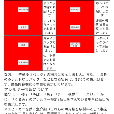
ゆうパッ
ゆうパケ
ク等でお
ットでお
届けしま
届けしま
す
す
チルドゆ
定形外郵
うパック
便(簡易書
でお届け
留)でお届
します
けします
冷凍ゆう
レターパ
パックで
ックライ
お届けし
トでお届
ます。
けします
佐川急便
でのお届
けとなり
ます
なお、「普通ゆうパック」の場合は表示しません。また、「夏期
のみチルドゆうパック」などとなる場合は、記号での表示はせ
ず、商品内容欄にその旨を表示しています。
アレルギー情報について
商品に「小麦」「そば」「卵」「乳」「落花生」「えび」「か
に」「くるみ」のアレルギー特定8品目を含んでいる場合に品目名
を表示します。
※エビ・カニを除く魚介類（これらの魚介類を原材料として製造
された加工品も含む）は、漁獲漁法によりエビ・カニが混じって