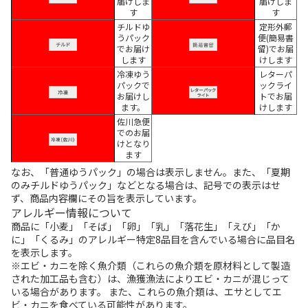
届けしま
届けしま
す
す
チルドゆ
定形外郵
うパック
便(簡易書
でお届け
留)でお届
します
けします
冷凍ゆう
レターパ
パックで
ックライ
お届けし
トでお届
ます。
けします
佐川急便
でのお届
けとなり
ます
なお、「普通ゆうパック」の場合は表示しません。また、「夏期
のみチルドゆうパック」などとなる場合は、記号での表示はせ
ず、商品内容欄にその旨を表示しています。
アレルギー情報について
商品に「小麦」「そば」「卵」「乳」「落花生」「えび」「か
に」「くるみ」のアレルギー特定8品目を含んでいる場合に品目名
を表示します。
※エビ・カニを除く魚介類（これらの魚介類を原材料として製造
された加工品も含む）は、漁獲漁法によりエビ・カニが混じって
いる場合があります。 また、これらの魚介類は、エサとしてエ
ビ・カニを食べている可能性があります。