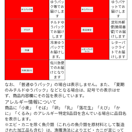
ゆうパッ
ゆうパケ
ク等でお
ットでお
届けしま
届けしま
す
す
チルドゆ
定形外郵
うパック
便(簡易書
でお届け
留)でお届
します
けします
冷凍ゆう
レターパ
パックで
ックライ
お届けし
トでお届
ます。
けします
佐川急便
でのお届
けとなり
ます
なお、「普通ゆうパック」の場合は表示しません。また、「夏期
のみチルドゆうパック」などとなる場合は、記号での表示はせ
ず、商品内容欄にその旨を表示しています。
アレルギー情報について
商品に「小麦」「そば」「卵」「乳」「落花生」「えび」「か
に」「くるみ」のアレルギー特定8品目を含んでいる場合に品目名
を表示します。
※エビ・カニを除く魚介類（これらの魚介類を原材料として製造
された加工品も含む）は、漁獲漁法によりエビ・カニが混じって