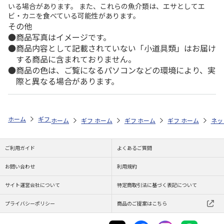
いる場合があります。 また、これらの魚介類は、エサとしてエ
ビ・カニを食べている可能性があります。
その他
商品写真はイメージです。
商品内容として記載されていない「小道具類」はお届け
する商品に含まれておりません。
商品の色は、ご覧になるパソコンなどの環境により、実
際と異なる場合があります。
ホーム
ギフトストア
お中元・夏ギフト特集 2026
うなぎ・魚・海鮮
ホーム
ギフトストア
ホーム
ギフトストア
お中元・夏ギフト特集 2026
ホーム
ギフトストア
お中元・夏ギフト特集
ホーム
ネッ
お
う
ご利用ガイド
よくあるご質問
お問い合わせ
利用規約
サイト運営会社について
特定商取引法に基づく表記について
プライバシーポリシー
商品のご提案はこちら