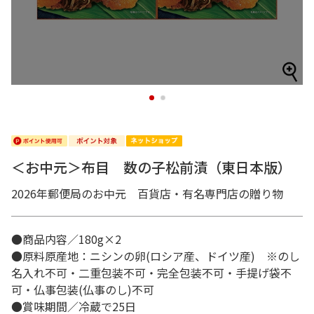
1
2
＜お中元＞布目 数の子松前漬（東日本版）
2026年郵便局のお中元 百貨店・有名専門店の贈り物
●商品内容／180g×2
●原料原産地：ニシンの卵(ロシア産、ドイツ産) ※のし
名入れ不可・二重包装不可・完全包装不可・手提げ袋不
可・仏事包装(仏事のし)不可
●賞味期間／冷蔵で25日