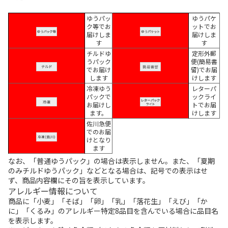
ゆうパッ
ゆうパケ
ク等でお
ットでお
届けしま
届けしま
す
す
チルドゆ
定形外郵
うパック
便(簡易書
でお届け
留)でお届
します
けします
冷凍ゆう
レターパ
パックで
ックライ
お届けし
トでお届
ます。
けします
佐川急便
でのお届
けとなり
ます
なお、「普通ゆうパック」の場合は表示しません。また、「夏期
のみチルドゆうパック」などとなる場合は、記号での表示はせ
ず、商品内容欄にその旨を表示しています。
アレルギー情報について
商品に「小麦」「そば」「卵」「乳」「落花生」「えび」「か
に」「くるみ」のアレルギー特定8品目を含んでいる場合に品目名
を表示します。