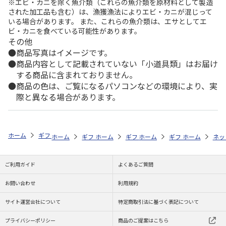
※エビ・カニを除く魚介類（これらの魚介類を原材料として製造
された加工品も含む）は、漁獲漁法によりエビ・カニが混じって
いる場合があります。 また、これらの魚介類は、エサとしてエ
ビ・カニを食べている可能性があります。
その他
商品写真はイメージです。
商品内容として記載されていない「小道具類」はお届け
する商品に含まれておりません。
商品の色は、ご覧になるパソコンなどの環境により、実
際と異なる場合があります。
ホーム
ギフトストア
お中元・夏ギフト特集 2026
ドリンク
＜お
ホーム
ギフトストア
ホーム
ギフトストア
お中元・夏ギフト特集 2026
ホーム
ギフトストア
お中元・夏ギフト特集
ホーム
ネッ
お
ド
ご利用ガイド
よくあるご質問
お問い合わせ
利用規約
サイト運営会社について
特定商取引法に基づく表記について
プライバシーポリシー
商品のご提案はこちら