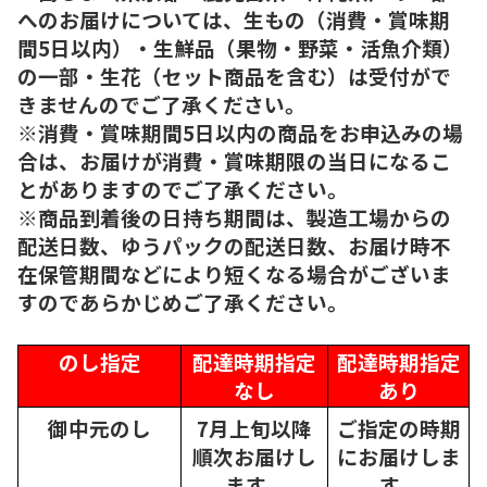
へのお届けについては、生もの（消費・賞味期
間5日以内）・生鮮品（果物・野菜・活魚介類）
の一部・生花（セット商品を含む）は受付がで
きませんのでご了承ください。
※消費・賞味期間5日以内の商品をお申込みの場
合は、お届けが消費・賞味期限の当日になるこ
とがありますのでご了承ください。
※商品到着後の日持ち期間は、製造工場からの
配送日数、ゆうパックの配送日数、お届け時不
在保管期間などにより短くなる場合がございま
すのであらかじめご了承ください。
のし指定
配達時期指定
配達時期指定
なし
あり
御中元のし
7月上旬以降
ご指定の時期
順次
お届けし
にお届けしま
ます。
す。