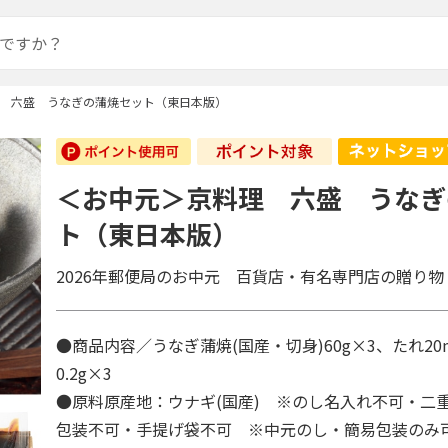
 六盛 うなぎの蒲焼セット（東日本版）
＜お中元＞京料理 六盛 うなぎ
ト（東日本版）
2026年郵便局のお中元 百貨店・有名専門店の贈り物
●商品内容／うなぎ蒲焼(国産・切身)60g×3、たれ20
0.2g×3
●原料原産地：ウナギ(国産) ※のし名入れ不可・二
包装不可・手提げ袋不可 ※中元のし・簡易包装の