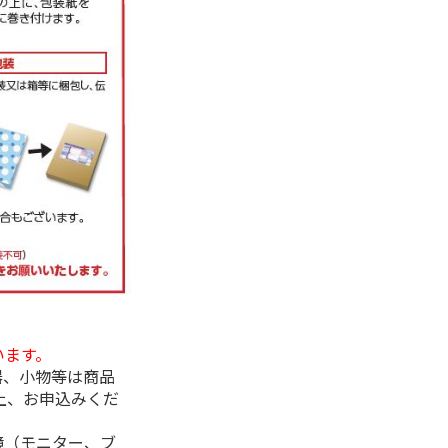
います。
器、小物等は商品
上、お申込みくだ
境（モニター、ブ