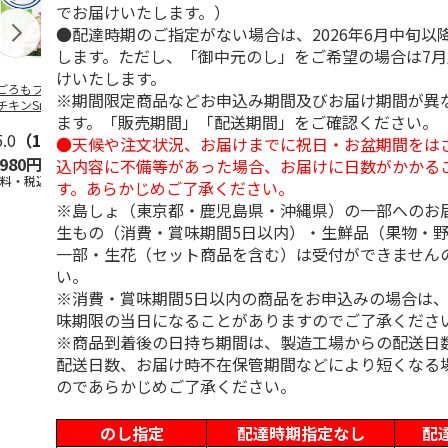
でお届けいたします。）
●配達時期のご指定がない場合は、2026年6月中旬以
します。ただし、「御中元のし」をご希望の場合は7
けいたします。
ごろもフーズ シ
＜お中元＞＜大和養
＜お中元＞うなぎ蒲
＜お中元＞＜
※期間限定商品などお申込み期間及びお届け期間が異
チキンSmileプチ
魚＞浜名湖うなぎ蒲
焼詰合せ
魚＞浜名湖う
ます。「販売期間」「配送期間」をご確認ください。
イル不使用25
…
焼２本
焼４本
5.0
（1）
5.0
（4）
5.0
（1）
●天候や注文状況、お届けまでに祝日・お盆期間をは
,980円
6,300円
5,400円
11,800円
込内容に不備等があった場合、お届けに日数がかかる
送料・税込)
(送料・税込)
(送料・税込)
(送料・税込)
す。あらかじめご了承ください。
※島しょ（東京都・鹿児島県・沖縄県）の一部へのお
生もの（消費・賞味期間5日以内）・生鮮品（果物・
一部・生花（セット商品を含む）は受付ができません
い。
※消費・賞味期間5日以内の商品をお申込みの場合は
味期限の当日になることがありますのでご了承くださ
※商品到着後の日持ち期間は、製造工場からの配送日
配送日数、お届け時不在保管期間などにより短くなる
のであらかじめご了承ください。
のし指定
配達時期指定なし
配