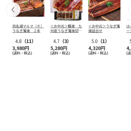
浜名湖マルマ（Ｒ）
＜お中元＞鰻楽 九
＜お中元＞うなぎ蒲
は
うなぎ蒲焼 ２本
州産うなぎ蒲焼切り
焼詰合せ
ー
身（東日本版）
オ
4.8
（11）
4.7
（3）
5.0
（1）
3,980円
5,280円
4,320円
4
(送料・税込)
(送料・税込)
(送料・税込)
(