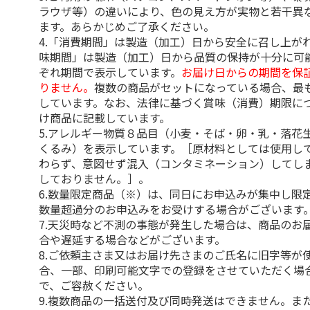
ラウザ等）の違いにより、色の見え方が実物と若干異
ます。あらかじめご了承ください。
4.「消費期間」は製造（加工）日から安全に召し上が
味期間」は製造（加工）日から品質の保持が十分に可
ぞれ期間で表示しています。
お届け日からの期間を保
りません。
複数の商品がセットになっている場合、最
しています。なお、法律に基づく賞味（消費）期限に
け商品に記載しています。
5.アレルギー物質８品目（小麦・そば・卵・乳・落花
くるみ）を表示しています。［原材料としては使用し
わらず、意図せず混入（コンタミネーション）してし
しておりません。］。
6.数量限定商品（※）は、同日にお申込みが集中し限
数量超過分のお申込みをお受けする場合がございます
7.天災時など不測の事態が発生した場合は、商品のお
合や遅延する場合などがございます。
8.ご依頼主さま又はお届け先さまのご氏名に旧字等が
合、一部、印刷可能文字での登録をさせていただく場
で、ご容赦ください。
9.複数商品の一括送付及び同時発送はできません。ま