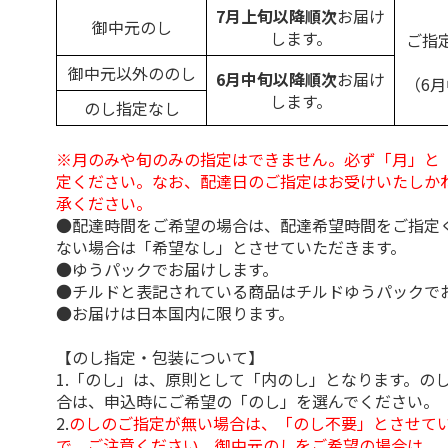
7月上旬以降順次
お届け
御中元のし
します。
ご指
御中元以外ののし
6月中旬以降順次
お届け
（6
します。
のし指定なし
※月のみや旬のみの指定はできません。必ず「月」と
定ください。なお、配達日のご指定はお受けいたしか
承ください。
●配達時間をご希望の場合は、配達希望時間をご指定
ない場合は「希望なし」とさせていただきます。
●ゆうパックでお届けします。
●チルドと表記されている商品はチルドゆうパックで
●お届けは日本国内に限ります。
【のし指定・包装について】
1.「のし」は、原則として「内のし」となります。の
合は、申込時にご希望の「のし」を選んでください。
2.
のしのご指定が無い場合は、「のし不要」とさせて
で、ご注意ください。御中元のしをご希望の場合は、