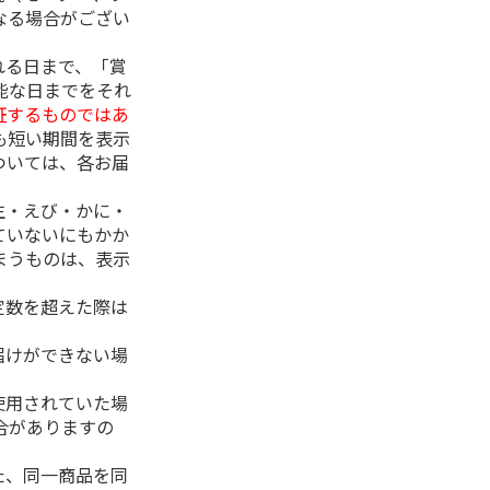
なる場合がござい
れる日まで、「賞
能な日までをそれ
証するものではあ
も短い期間を表示
ついては、各お届
生・えび・かに・
ていないにもかか
まうものは、表示
定数を超えた際は
。
届けができない場
使用されていた場
合がありますの
た、同一商品を同