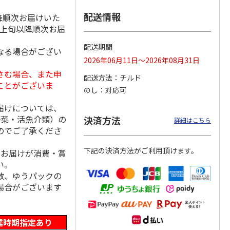
配送情報
降順次お届けいた
月上旬以降順次お届
大和養
＜お中元＞レンジで
呼子朝市ひもの詰合
＜お中元＞愛知三河
配送期間
なる場合がござい
なぎ蒲
簡単焼魚 ５切セッ
せ
産 うなぎ蒲焼ギフ
2026年06月11日～2026年08月31日
ト
ト
5.0
（1）
4.5
（8）
5.0
（1）
さむ場合、また申
配送方法
チルド
3,780円
3,300円
5,800円
ことがございま
のし
対応可
(送料・税込)
(送料・税込)
(送料・税込)
届けについては、
野菜・活魚介類）の
決済方法
詳細はこちら
のでご了承くださ
下記の決済方法がご利用頂けます。
、お届けが消費・賞
い。
数、ゆうパックの
場合がございます
達時期指定あり