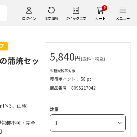
0
ログイン
注文履歴
クイック注文
カート
メニュー
5,840
円
の蒲焼セッ
(送料・税込)
※軽減税率対象
獲得ポイント： 58 pt
商品番号
8095217042
ml×3、山椒
数量
重包装不可・完全
み可