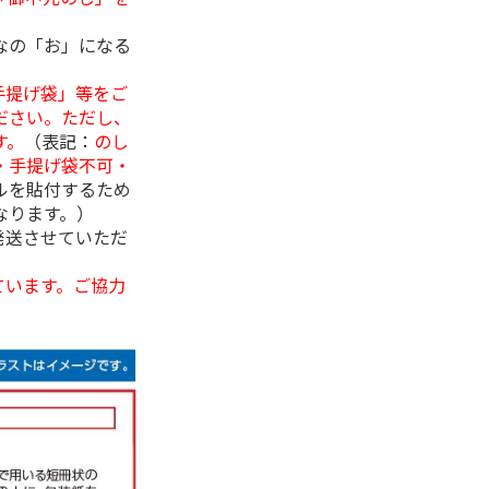
なの「お」になる
手提げ袋」等をご
ださい。ただし、
す。
（表記：
のし
・手提げ袋不可・
ルを貼付するため
なります。）
発送させていただ
ています。ご協力