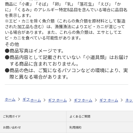
商品に「小麦」「そば」「卵」「乳」「落花生」「えび」「か
に」「くるみ」のアレルギー特定8品目を含んでいる場合に品目名
を表示します。
※エビ・カニを除く魚介類（これらの魚介類を原材料として製造
された加工品も含む）は、漁獲漁法によりエビ・カニが混じって
いる場合があります。 また、これらの魚介類は、エサとしてエ
ビ・カニを食べている可能性があります。
その他
商品写真はイメージです。
商品内容として記載されていない「小道具類」はお届け
する商品に含まれておりません。
商品の色は、ご覧になるパソコンなどの環境により、実
際と異なる場合があります。
ホーム
ギフトストア
お中元・夏ギフト特集 2026
お菓子・スイーツ
ホーム
ギフトストア
ホーム
ギフトストア
お中元・夏ギフト特集 2026
ホーム
ギフトストア
お中元・夏ギフト特集
ホーム
ネッ
お
お
ご利用ガイド
よくあるご質問
お問い合わせ
利用規約