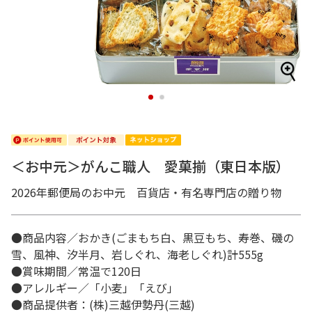
1
2
＜お中元＞がんこ職人 愛菓揃（東日本版）
2026年郵便局のお中元 百貨店・有名専門店の贈り物
●商品内容／おかき(ごまもち白、黒豆もち、寿巻、磯の
雪、風神、汐半月、岩しぐれ、海老しぐれ)計555g
●賞味期間／常温で120日
●アレルギー／「小麦」「えび」
●商品提供者：(株)三越伊勢丹(三越)