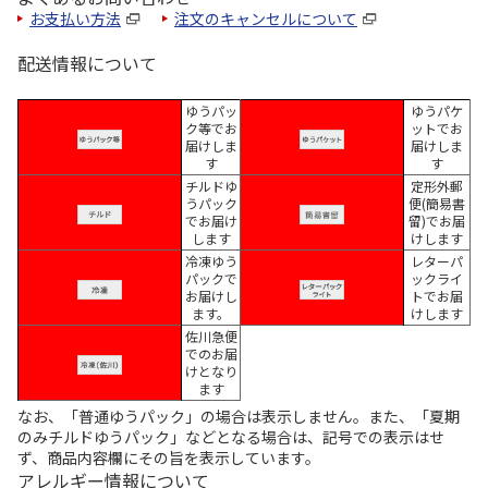
お支払い方法
注文のキャンセルについて
配送情報について
ゆうパッ
ゆうパケ
ク等でお
ットでお
届けしま
届けしま
す
す
チルドゆ
定形外郵
うパック
便(簡易書
でお届け
留)でお届
します
けします
冷凍ゆう
レターパ
パックで
ックライ
お届けし
トでお届
ます。
けします
佐川急便
でのお届
けとなり
ます
なお、「普通ゆうパック」の場合は表示しません。また、「夏期
のみチルドゆうパック」などとなる場合は、記号での表示はせ
ず、商品内容欄にその旨を表示しています。
アレルギー情報について