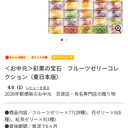
1
2
＜お中元＞彩果の宝石 フルーツゼリーコレ
クション（東日本版）
4.0
（1）
レビューを見る
2026年郵便局のお中元 百貨店・有名専門店の贈り物
●商品内容／フルーツゼリー×77(28種)、花ゼリー×6(6
種)、紅茶ゼリー×9(3種)
●賞味期間／常温で6ヵ月