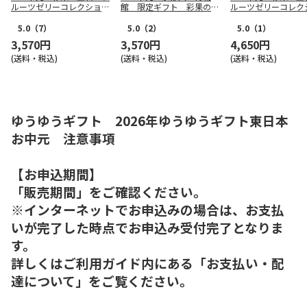
ルーツゼリーコレクション
館 限定ギフト 彩果の宝
ルーツゼリーコレク
（東日本版）
石 掛下帯 浅葱繻子地牡
（東日本版）
丹に獅子文様 ゼリーギフ
5.0
（7）
5.0
（2）
5.0
（1）
ト（西日本版）
3,570円
3,570円
4,650円
(送料・税込)
(送料・税込)
(送料・税込)
ゆうゆうギフト 2026年ゆうゆうギフト東日本
お中元 注意事項
【お申込期間】
「販売期間」をご確認ください。
※インターネットでお申込みの場合は、お支払
いが完了した時点でお申込み受付完了となりま
す。
詳しくはご利用ガイド内にある「お支払い・配
達について」をご覧ください。