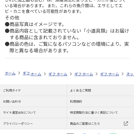
いる場合があります。 また、これらの魚介類は、エサとしてエ
ビ・カニを食べている可能性があります。
その他
商品写真はイメージです。
商品内容として記載されていない「小道具類」はお届け
する商品に含まれておりません。
商品の色は、ご覧になるパソコンなどの環境により、実
際と異なる場合があります。
ホーム
ギフトストア
お中元・夏ギフト特集 2026
ドリンク
＜お
ホーム
ギフトストア
ホーム
ギフトストア
お中元・夏ギフト特集 2026
ホーム
ギフトストア
お中元・夏ギフト特集
ホーム
ネッ
お
ド
ご利用ガイド
よくあるご質問
お問い合わせ
利用規約
サイト運営会社について
特定商取引法に基づく表記について
プライバシーポリシー
商品のご提案はこちら