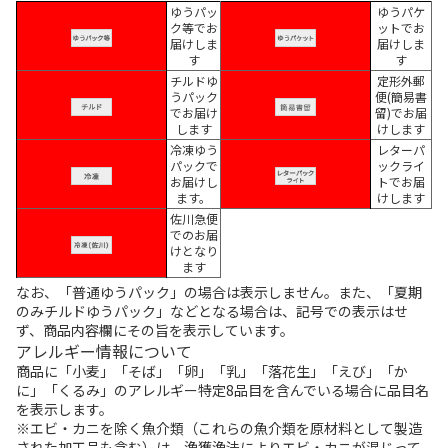
ゆうパッ
ゆうパケ
ク等でお
ットでお
届けしま
届けしま
す
す
チルドゆ
定形外郵
うパック
便(簡易書
でお届け
留)でお届
します
けします
冷凍ゆう
レターパ
パックで
ックライ
お届けし
トでお届
ます。
けします
佐川急便
でのお届
けとなり
ます
なお、「普通ゆうパック」の場合は表示しません。また、「夏期
のみチルドゆうパック」などとなる場合は、記号での表示はせ
ず、商品内容欄にその旨を表示しています。
アレルギー情報について
商品に「小麦」「そば」「卵」「乳」「落花生」「えび」「か
に」「くるみ」のアレルギー特定8品目を含んでいる場合に品目名
を表示します。
※エビ・カニを除く魚介類（これらの魚介類を原材料として製造
された加工品も含む）は、漁獲漁法によりエビ・カニが混じって