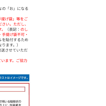
なの「お」になる
手提げ袋」等をご
ださい。ただし、
す。
（表記：
のし
・手提げ袋不可・
ルを貼付するため
なります。）
発送させていただ
ています。ご協力