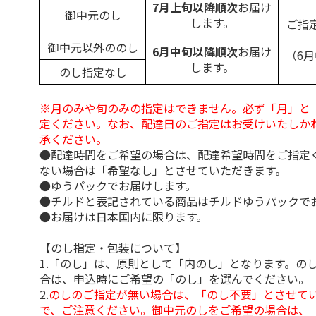
7月上旬以降順次
お届け
御中元のし
します。
ご指
御中元以外ののし
6月中旬以降順次
お届け
（6
します。
のし指定なし
※月のみや旬のみの指定はできません。必ず「月」と
定ください。なお、配達日のご指定はお受けいたしか
承ください。
●配達時間をご希望の場合は、配達希望時間をご指定
ない場合は「希望なし」とさせていただきます。
●ゆうパックでお届けします。
●チルドと表記されている商品はチルドゆうパックで
●お届けは日本国内に限ります。
【のし指定・包装について】
1.「のし」は、原則として「内のし」となります。の
合は、申込時にご希望の「のし」を選んでください。
2.
のしのご指定が無い場合は、「のし不要」とさせて
で、ご注意ください。御中元のしをご希望の場合は、