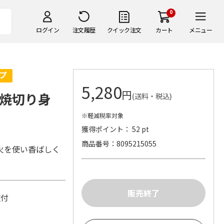
0
ログイン
注文履歴
クイック注文
カート
メニュー
5,280
円
焼切り身
(送料・税込)
※軽減税率対象
獲得ポイント： 52 pt
商品番号
8095215055
火を使い香ばしく
山椒付