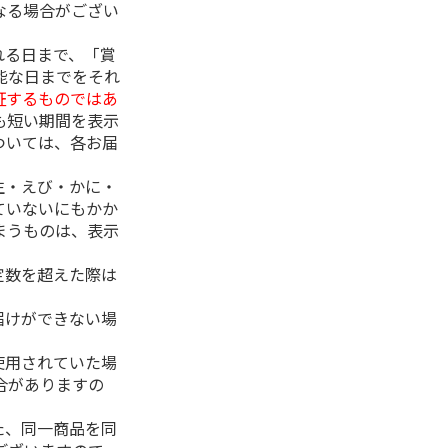
なる場合がござい
れる日まで、「賞
能な日までをそれ
証するものではあ
も短い期間を表示
ついては、各お届
生・えび・かに・
ていないにもかか
まうものは、表示
定数を超えた際は
。
届けができない場
使用されていた場
合がありますの
た、同一商品を同