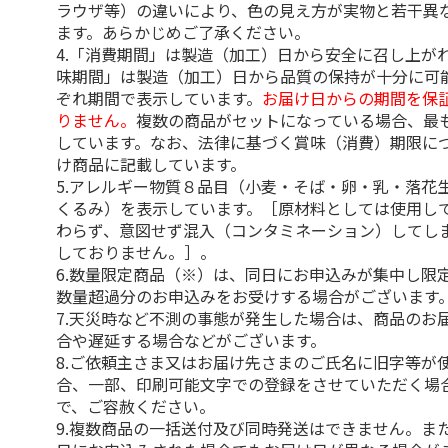
ラウザ等）の違いにより、色の見え方が実物と若干異
ます。あらかじめご了承ください。
4.「消費期間」は製造（加工）日から安全に召し上が
味期間」は製造（加工）日から品質の保持が十分に可
ぞれ期間で表示しています。
お届け日からの期間を保
りません。
複数の商品がセットになっている場合、最
しています。なお、法律に基づく賞味（消費）期限に
け商品に記載しています。
5.アレルギー物質８品目（小麦・そば・卵・乳・落花
くるみ）を表示しています。［原材料としては使用し
わらず、意図せず混入（コンタミネーション）してし
しておりません。］。
6.数量限定商品（※）は、同日にお申込みが集中し限
数量超過分のお申込みをお受けする場合がございます
7.天災時など不測の事態が発生した場合は、商品のお
合や遅延する場合などがございます。
8.ご依頼主さま又はお届け先さまのご氏名に旧字等が
合、一部、印刷可能文字での登録をさせていただく場
で、ご容赦ください。
9.複数商品の一括送付及び同時発送はできません。ま