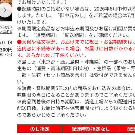
でお届けいたします。）
●配達時期のご指定がない場合は、2026年6月中旬以
します。ただし、「御中元のし」をご希望の場合は7
けいたします。
お中元＞＜大和養
＜お中元＞うなぎ蒲
＜お中元＞＜大和養
＜お中元＞レ
※期間限定商品などお申込み期間及びお届け期間が異
＞浜名湖うなぎ蒲
焼詰合せ
魚＞浜名湖うなぎ蒲
簡単焼魚 ５
ます。「販売期間」「配送期間」をご確認ください。
２本
焼４本
ト
●天候や注文状況、お届けまでに祝日・お盆期間をは
5.0
（4）
5.0
（1）
5.0
（1）
込内容に不備等があった場合、お届けに日数がかかる
,300円
5,400円
11,800円
3,780円
す。あらかじめご了承ください。
送料・税込)
(送料・税込)
(送料・税込)
(送料・税込)
※島しょ（東京都・鹿児島県・沖縄県）の一部へのお
生もの（消費・賞味期間5日以内）・生鮮品（果物・
一部・生花（セット商品を含む）は受付ができません
い。
※消費・賞味期間5日以内の商品をお申込みの場合は
味期限の当日になることがありますのでご了承くださ
※商品到着後の日持ち期間は、製造工場からの配送日
配送日数、お届け時不在保管期間などにより短くなる
のであらかじめご了承ください。
のし指定
配達時期指定なし
配