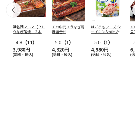
浜名湖マルマ（Ｒ）
＜お中元＞うなぎ蒲
はごろもフーズ シ
＜
うなぎ蒲焼 ２本
焼詰合せ
ーチキンSmileプチ
魚
オイル不使用25
…
焼
4.8
（11）
5.0
（1）
5.0
（1）
3,980円
4,320円
4,980円
6
(送料・税込)
(送料・税込)
(送料・税込)
(