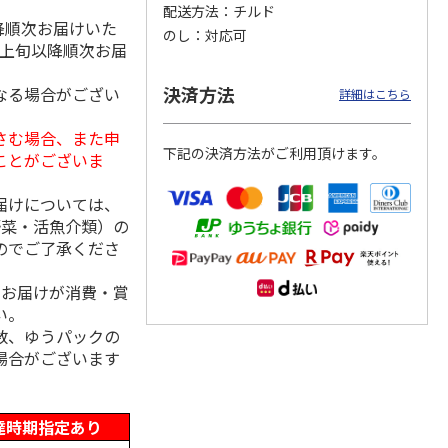
配送方法
チルド
降順次お届けいた
のし
対応可
月上旬以降順次お届
ンジで
呼子朝市ひもの詰合
＜お中元＞愛知三河
＜お中元＞函館味く
決済方法
なる場合がござい
詳細はこちら
切セッ
せ
産 うなぎ蒲焼ギフ
らべ
ト
さむ場合、また申
4.5
（8）
5.0
（1）
5.0
（1）
下記の決済方法がご利用頂けます。
ことがございま
3,300円
5,800円
2,800円
(送料・税込)
(送料・税込)
(送料・税込)
届けについては、
野菜・活魚介類）の
のでご了承くださ
、お届けが消費・賞
い。
数、ゆうパックの
場合がございます
達時期指定あり