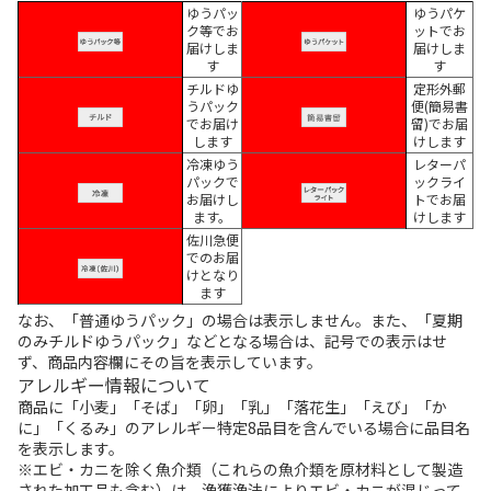
ゆうパッ
ゆうパケ
ク等でお
ットでお
届けしま
届けしま
す
す
チルドゆ
定形外郵
うパック
便(簡易書
でお届け
留)でお届
します
けします
冷凍ゆう
レターパ
パックで
ックライ
お届けし
トでお届
ます。
けします
佐川急便
でのお届
けとなり
ます
なお、「普通ゆうパック」の場合は表示しません。また、「夏期
のみチルドゆうパック」などとなる場合は、記号での表示はせ
ず、商品内容欄にその旨を表示しています。
アレルギー情報について
商品に「小麦」「そば」「卵」「乳」「落花生」「えび」「か
に」「くるみ」のアレルギー特定8品目を含んでいる場合に品目名
を表示します。
※エビ・カニを除く魚介類（これらの魚介類を原材料として製造
された加工品も含む）は、漁獲漁法によりエビ・カニが混じって