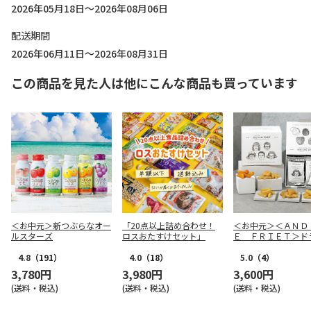
2026年05月18日～2026年08月06日
配送期間
2026年06月11日～2026年08月31日
この商品を見た人は他にこんな商品も買っています
＜お中元＞新つぶらなオー
「20点以上詰め合わせ！
＜お中元＞＜ＡＮＤ
ルスターズ
ロスおたすけセット」
Ｅ ＦＲＩＥＴ＞ド
リット５種１０個詰
4.8
（191）
4.0
（18）
5.0
（4）
3,780円
3,980円
3,600円
(送料・税込)
(送料・税込)
(送料・税込)