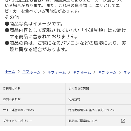
いる場合があります。 また、これらの魚介類は、エサとしてエ
ビ・カニを食べている可能性があります。
その他
商品写真はイメージです。
商品内容として記載されていない「小道具類」はお届け
する商品に含まれておりません。
商品の色は、ご覧になるパソコンなどの環境により、実
際と異なる場合があります。
ホーム
ギフトストア
お中元・夏ギフト特集 2026
お菓子・スイーツ
ホーム
ギフトストア
ホーム
ギフトストア
お中元・夏ギフト特集 2026
ホーム
ギフトストア
お中元・夏ギフト特集
ホーム
ネッ
お
お
ご利用ガイド
よくあるご質問
お問い合わせ
利用規約
サイト運営会社について
特定商取引法に基づく表記について
プライバシーポリシー
商品のご提案はこちら