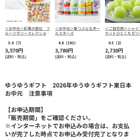
＜お中元＞彩果の宝石 フ
＜お中元＞新つぶらなオー
＜ご自宅用＞シャイ
ルーツゼリーコレクション
ルスターズ
カットひとくちゼリ
（東日本版）
5.0
（7）
4.8
（191）
4.5
（2）
3,570円
3,780円
2,730円
(送料・税込)
(送料・税込)
(送料・税込)
ゆうゆうギフト 2026年ゆうゆうギフト東日本
お中元 注意事項
【お申込期間】
「販売期間」をご確認ください。
※インターネットでお申込みの場合は、お支払
いが完了した時点でお申込み受付完了となりま