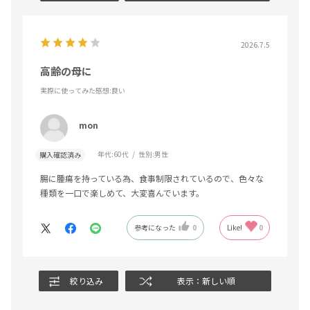
2026.7.5
高齢の母に
実際に使ってみた感想
:良い
mon
年代:
60代
性別:
男性
購入確認済み
腸に腫瘍を持っている為、食事制限されているので、色々な
種類を一口で楽しめて、大変喜んでいます。
参考になった
0
Like!
0
絞り込み
表示：新しい順