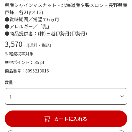
県産シャインマスカット・北海道産夕張メロン・長野県産
巨峰 各21g×12)
●賞味期間／常温で6ヵ月
●アレルギー／「乳」
●商品提供者：(株)三越伊勢丹(伊勢丹)
3,570
円
(送料・税込)
※軽減税率対象
獲得ポイント： 35 pt
商品番号
8095213016
数量
1
カートに入れる