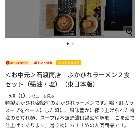
1
2
＜お中元＞石渡商店 ふかひれラーメン２食
セット（醤油・塩）（東日本版）
5.0
（1）
レビューを見る
特製ふかひれ姿餡付のふかひれラーメンです。鶏・豚ガラ
スープをベースにした餡に、風味豊かに練り上げられた特
注のちぢれ麺、スープは本醸造濃口醤油や豚脂、ごま油で
仕上げてあります。贈り物におすすめの人気商品です。