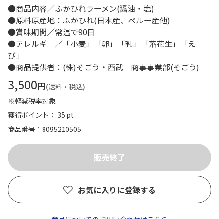
●商品内容／ふかひれラーメン(醤油・塩)
●原料原産地：ふかひれ(日本産、ペルー産他)
●賞味期間／常温で90日
●アレルギー／「小麦」「卵」「乳」「落花生」「え
び」
●商品提供者：(株)そごう・西武 商事事業部(そごう)
3,500
円
(送料・税込)
※軽減税率対象
獲得ポイント： 35 pt
商品番号
8095210505
お気に入りに登録する