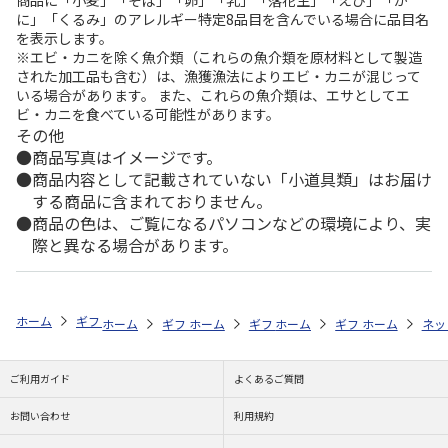
商品に「小麦」「そば」「卵」「乳」「落花生」「えび」「か
に」「くるみ」のアレルギー特定8品目を含んでいる場合に品目名
を表示します。
※エビ・カニを除く魚介類（これらの魚介類を原材料として製造
された加工品も含む）は、漁獲漁法によりエビ・カニが混じって
いる場合があります。 また、これらの魚介類は、エサとしてエ
ビ・カニを食べている可能性があります。
その他
商品写真はイメージです。
商品内容として記載されていない「小道具類」はお届け
する商品に含まれておりません。
商品の色は、ご覧になるパソコンなどの環境により、実
際と異なる場合があります。
ホーム
ギフトストア
お中元・夏ギフト特集 2026
そうめん・麺類
ホーム
ギフトストア
ホーム
ギフトストア
お中元・夏ギフト特集 2026
ホーム
ギフトストア
お中元・夏ギフト特集
ホーム
ネッ
お
そ
ご利用ガイド
よくあるご質問
お問い合わせ
利用規約