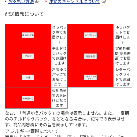
お支払い方法
注文のキャンセルについて
配送情報について
ゆうパッ
ゆうパケ
ク等でお
ットでお
届けしま
届けしま
す
す
チルドゆ
定形外郵
うパック
便(簡易書
でお届け
留)でお届
します
けします
冷凍ゆう
レターパ
パックで
ックライ
お届けし
トでお届
ます。
けします
佐川急便
でのお届
けとなり
ます
なお、「普通ゆうパック」の場合は表示しません。また、「夏期
のみチルドゆうパック」などとなる場合は、記号での表示はせ
ず、商品内容欄にその旨を表示しています。
アレルギー情報について