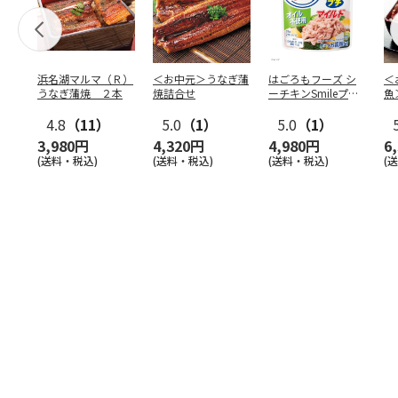
浜名湖マルマ（Ｒ）
＜お中元＞うなぎ蒲
はごろもフーズ シ
＜
うなぎ蒲焼 ２本
焼詰合せ
ーチキンSmileプチ
魚
オイル不使用25
…
焼
4.8
（11）
5.0
（1）
5.0
（1）
3,980円
4,320円
4,980円
6
(送料・税込)
(送料・税込)
(送料・税込)
(