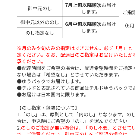
7月上旬以降順次
お届け
御中元のし
します。
ご指
御中元以外ののし
6月中旬以降順次
お届け
（6
します。
のし指定なし
※月のみや旬のみの指定はできません。必ず「月」と
定ください。なお、配達日のご指定はお受けいたしか
承ください。
●配達時間をご希望の場合は、配達希望時間をご指定
ない場合は「希望なし」とさせていただきます。
●ゆうパックでお届けします。
●チルドと表記されている商品はチルドゆうパックで
●お届けは日本国内に限ります。
【のし指定・包装について】
1.「のし」は、原則として「内のし」となります。の
合は、申込時にご希望の「のし」を選んでください。
2.
のしのご指定が無い場合は、「のし不要」とさせて
で、ご注意ください。御中元のしをご希望の場合は、