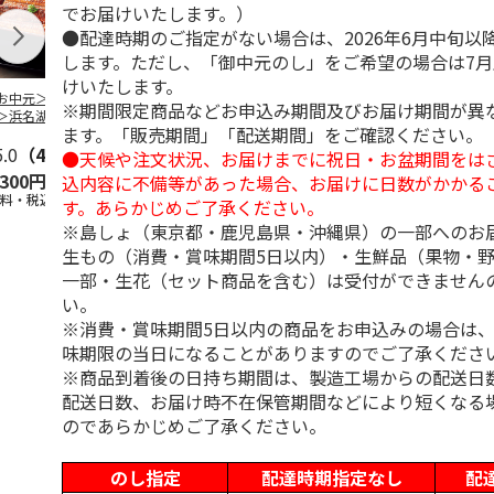
でお届けいたします。）
●配達時期のご指定がない場合は、2026年6月中旬以
します。ただし、「御中元のし」をご希望の場合は7
けいたします。
お中元＞＜大和養
＜お中元＞うなぎ蒲
＜お中元＞＜大和養
＜お中元＞レ
※期間限定商品などお申込み期間及びお届け期間が異
＞浜名湖うなぎ蒲
焼詰合せ
魚＞浜名湖うなぎ蒲
簡単焼魚 ５
ます。「販売期間」「配送期間」をご確認ください。
２本
焼４本
ト
5.0
（4）
5.0
（1）
5.0
（1）
●天候や注文状況、お届けまでに祝日・お盆期間をは
,300円
5,400円
11,800円
3,780円
込内容に不備等があった場合、お届けに日数がかかる
送料・税込)
(送料・税込)
(送料・税込)
(送料・税込)
す。あらかじめご了承ください。
※島しょ（東京都・鹿児島県・沖縄県）の一部へのお
生もの（消費・賞味期間5日以内）・生鮮品（果物・
一部・生花（セット商品を含む）は受付ができません
い。
※消費・賞味期間5日以内の商品をお申込みの場合は
味期限の当日になることがありますのでご了承くださ
※商品到着後の日持ち期間は、製造工場からの配送日
配送日数、お届け時不在保管期間などにより短くなる
のであらかじめご了承ください。
のし指定
配達時期指定なし
配