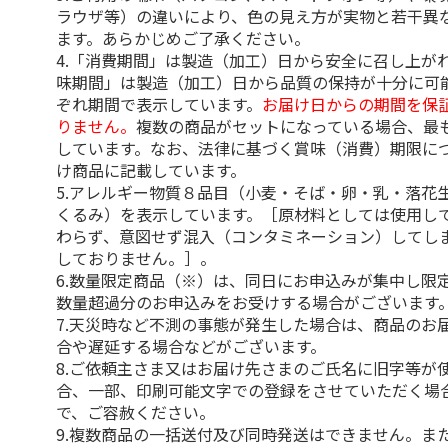
ラウザ等）の違いにより、色の見え方が実物と若干異
ます。あらかじめご了承ください。
4.「消費期間」は製造（加工）日から安全に召し上が
味期間」は製造（加工）日から品質の保持が十分に可
ぞれ期間で表示しています。
お届け日からの期間を保
りません。
複数の商品がセットになっている場合、最
しています。なお、法律に基づく賞味（消費）期限に
け商品に記載しています。
5.アレルギー物質８品目（小麦・そば・卵・乳・落花
くるみ）を表示しています。［原材料としては使用し
わらず、意図せず混入（コンタミネーション）してし
しておりません。］。
6.数量限定商品（※）は、同日にお申込みが集中し限
数量超過分のお申込みをお受けする場合がございます
7.天災時など不測の事態が発生した場合は、商品のお
合や遅延する場合などがございます。
8.ご依頼主さま又はお届け先さまのご氏名に旧字等が
合、一部、印刷可能文字での登録をさせていただく場
で、ご容赦ください。
9.複数商品の一括送付及び同時発送はできません。ま