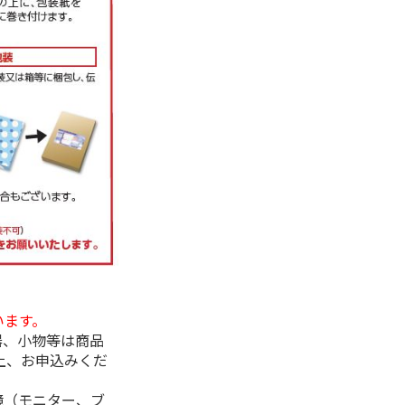
います。
器、小物等は商品
上、お申込みくだ
境（モニター、ブ