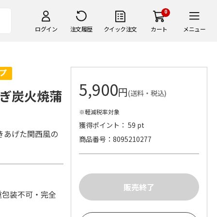
0
ログイン
注文履歴
クイック注文
カート
メニュー
5,900
円
ぎ炭火焼蒲
(送料・税込)
※軽減税率対象
獲得ポイント： 59 pt
きあげた関西風の
商品番号
8095210277
重包装不可・完全