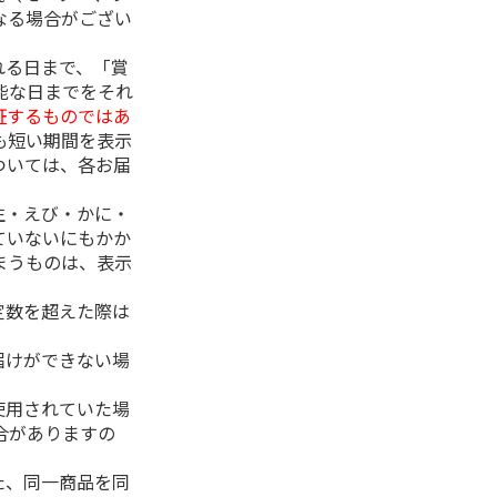
なる場合がござい
れる日まで、「賞
能な日までをそれ
証するものではあ
も短い期間を表示
ついては、各お届
生・えび・かに・
ていないにもかか
まうものは、表示
定数を超えた際は
。
届けができない場
使用されていた場
合がありますの
た、同一商品を同