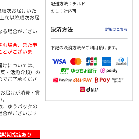
配送方法
チルド
降順次お届けいた
のし
対応可
月上旬以降順次お届
ンジで
呼子朝市ひもの詰合
＜お中元＞愛知三河
＜お中元＞函館味く
決済方法
詳細はこちら
なる場合がござい
切セッ
せ
産 うなぎ蒲焼ギフ
らべ
ト
4.5
（8）
5.0
（1）
5.0
（1）
さむ場合、また申
下記の決済方法がご利用頂けます。
3,300円
5,800円
2,800円
ことがございま
(送料・税込)
(送料・税込)
(送料・税込)
届けについては、
野菜・活魚介類）の
のでご了承くださ
、お届けが消費・賞
い。
数、ゆうパックの
場合がございます
達時期指定あり