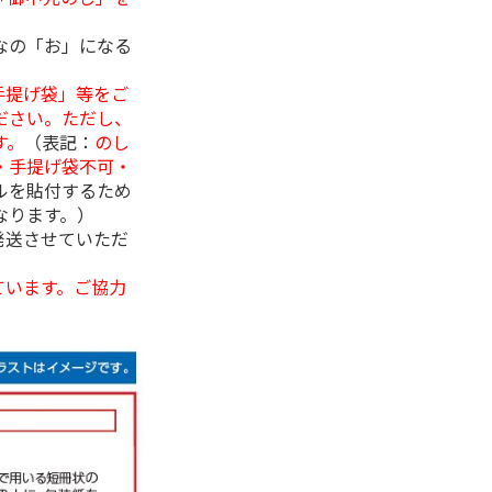
なの「お」になる
手提げ袋」等をご
ださい。ただし、
す。
（表記：
のし
・手提げ袋不可・
ルを貼付するため
なります。）
発送させていただ
ています。ご協力