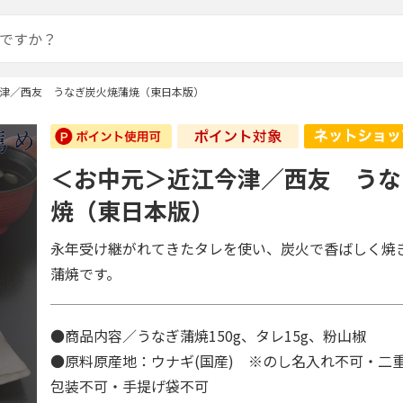
津／西友 うなぎ炭火焼蒲焼（東日本版）
＜お中元＞近江今津／西友 うな
焼（東日本版）
永年受け継がれてきたタレを使い、炭火で香ばしく焼
蒲焼です。
●商品内容／うなぎ蒲焼150g、タレ15g、粉山椒
●原料原産地：ウナギ(国産) ※のし名入れ不可・二
包装不可・手提げ袋不可