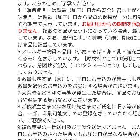
ます。あらかじめご了承ください。
4.「消費期間」は製造（加工）日から安全に召し上が
味期間」は製造（加工）日から品質の保持が十分に可
ぞれ期間で表示しています。
お届け日からの期間を保
りません。
複数の商品がセットになっている場合、最
しています。なお、法律に基づく賞味（消費）期限に
け商品に記載しています。
5.アレルギー物質８品目（小麦・そば・卵・乳・落花
くるみ）を表示しています。［原材料としては使用し
わらず、意図せず混入（コンタミネーション）してし
しておりません。］。
6.数量限定商品（※）は、同日にお申込みが集中し限
数量超過分のお申込みをお受けする場合がございます
7.天災時など不測の事態が発生した場合は、商品のお
合や遅延する場合などがございます。
8.ご依頼主さま又はお届け先さまのご氏名に旧字等が
合、一部、印刷可能文字での登録をさせていただく場
で、ご容赦ください。
9.複数商品の一括送付及び同時発送はできません。ま
日にお申込みされた場合でもお届け日が異なる場合が