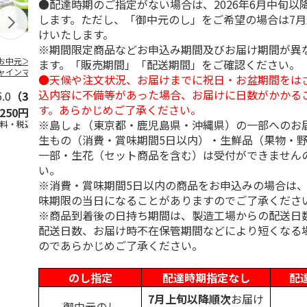
●配達時期のご指定がない場合は、2026年6月中旬以
します。ただし、「御中元のし」をご希望の場合は7
けいたします。
※期間限定商品などお申込み期間及びお届け期間が異
お中元＞長野県産
＜お中元＞北海道羊
＜お中元＞＜ひとと
＜お中元＞
ます。「販売期間」「配送期間」をご確認ください。
ャインマスカット
蹄山名水珈琲ゼリー
え＞３層デザートジ
千疋屋総本店
●天候や注文状況、お届けまでに祝日・お盆期間をは
ゼリー
７個
ュレパフェ～国産フ
ートジェリー
込内容に不備等があった場合、お届けに日数がかかる
5.0
（3）
4.3
（3）
ルー
4.7
…
（10）
入（
5.0
…
（3）
す。あらかじめご了承ください。
,250円
2,980円
2,980円
4,500円
※島しょ（東京都・鹿児島県・沖縄県）の一部へのお
送料・税込)
(送料・税込)
(送料・税込)
(送料・税込)
生もの（消費・賞味期間5日以内）・生鮮品（果物・
一部・生花（セット商品を含む）は受付ができません
い。
※消費・賞味期間5日以内の商品をお申込みの場合は
味期限の当日になることがありますのでご了承くださ
※商品到着後の日持ち期間は、製造工場からの配送日
配送日数、お届け時不在保管期間などにより短くなる
のであらかじめご了承ください。
のし指定
配達時期指定なし
配
7月上旬以降順次
お届け
御中元のし