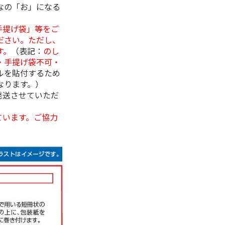
なの「お」になる
手提げ袋」等をご
ださい。ただし、
す。
（表記：
のし
・手提げ袋不可・
ルを貼付するため
なります。）
発送させていただ
ています。ご協力