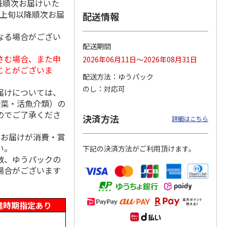
降順次お届けいた
月上旬以降順次お届
配送情報
なる場合がござい
日本橋
＜お中元＞彩果の宝
＜お中元＞日本橋
＜お中元＞築地ちと
配送期間
 フル
石 フルーツゼリー
千疋屋総本店 フル
せ ラムネゼリー
さむ場合、また申
2026年06月11日～2026年08月31日
 ９個
コレクション（東日
ートジェリー ６個
（東日本版）
ことがございま
本版
5.0
…
（7）
入（
4.7
…
（3）
4.8
（4）
配送方法
ゆうパック
3,570円
3,400円
2,670円
のし
対応可
届けについては、
(送料・税込)
(送料・税込)
(送料・税込)
野菜・活魚介類）の
のでご了承くださ
決済方法
詳細はこちら
、お届けが消費・賞
い。
下記の決済方法がご利用頂けます。
数、ゆうパックの
場合がございます
達時期指定あり