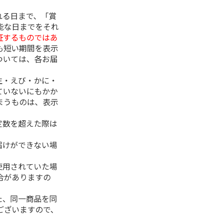
れる日まで、「賞
能な日までをそれ
証するものではあ
も短い期間を表示
ついては、各お届
生・えび・かに・
ていないにもかか
まうものは、表示
定数を超えた際は
。
届けができない場
使用されていた場
合がありますの
た、同一商品を同
ございますので、