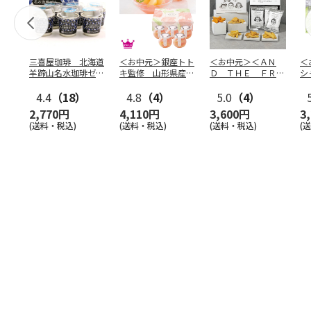
三喜屋珈琲 北海道
＜お中元＞銀座トト
＜お中元＞＜ＡＮ
＜
羊蹄山名水珈琲ゼリ
キ監修 山形県産白
Ｄ ＴＨＥ ＦＲＩ
シ
ー詰合せ MCJ-AE
桃のゼリー（東日本
ＥＴ＞ドライフリッ
の
4.4
（18）
版）
4.8
（4）
ト５種
5.0
（4）
…
2,770円
4,110円
3,600円
3
(送料・税込)
(送料・税込)
(送料・税込)
(