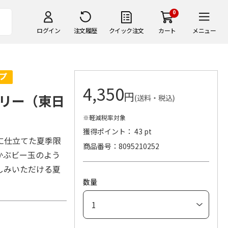
0
ログイン
注文履歴
クイック注文
カート
メニュー
4,350
円
リー（東日
(送料・税込)
※軽減税率対象
獲得ポイント： 43 pt
に仕立てた夏季限
商品番号
8095210252
かぶビー玉のよう
しみいただける夏
数量