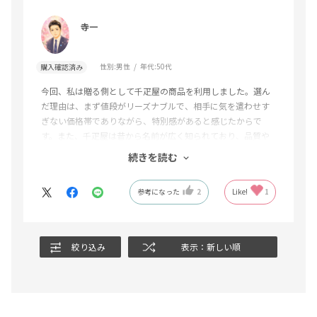
寺一
性別:
男性
年代:
50代
購入確認済み
今回、私は贈る側として千疋屋の商品を利用しました。選ん
だ理由は、まず値段がリーズナブルで、相手に気を遣わせす
ぎない価格帯でありながら、特別感があると感じたからで
す。また、千疋屋は昔から名前が広く知られており、品質や
信頼感があるため、安心して選ぶことができました。
続きを読む
実際に贈り物を考える際には、相手に喜んでもらえるか、失
礼がないかを気にしますが、千疋屋であればその点に不安が
参考になった
2
Like!
1
少なく、落ち着いて選ぶことができました。ブランドとして
の安心感と、手頃さのバランスが取れているところが魅力だ
と感じます。
贈り物は品物そのものだけではなく、「相手を思う気持ち」
絞り込み
表示：新しい順
を伝えるものだと思います。今回利用してみて、知名度や信
頼性のある商品を選ぶことは、相手への配慮にもつながると
感じました。今後も機会があれば利用したいと思います。