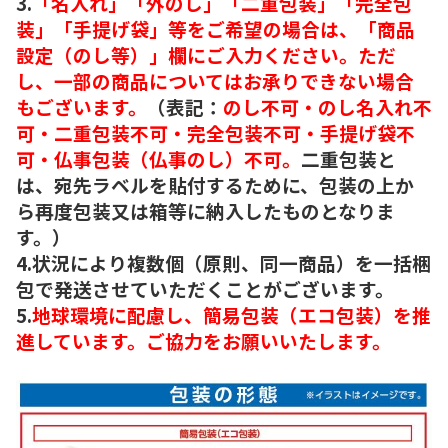
3.
「名入れ」「外のし」「二重包装」「完全包
装」「手提げ袋」等をご希望の場合は、「商品
設定（のし等）」欄にご入力ください。ただ
し、一部の商品についてはお承りできない場合
もございます。
（表記：
のし不可・のし名入れ不
可・二重包装不可・完全包装不可・手提げ袋不
可・仏事包装（仏事のし）不可。
二重包装と
は、宛先ラベルを貼付するために、包装の上か
ら再度包装又は箱等に納入したものとなりま
す。）
4.状況により複数個（原則、同一商品）を一括梱
包で発送させていただくことがございます。
5.
地球環境に配慮し、簡易包装（エコ包装）を推
進しています。ご協力をお願いいたします。