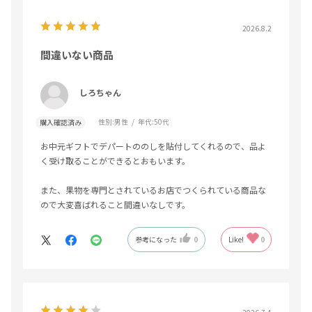
2026.8.2
間違いない商品
しろちゃん
性別:
男性
年代:
50代
購入確認済み
お中元ギフトでデパートののしを貼付してくれるので、品よ
く受け取ることができるとおもいます。
また、果物を専門とされているお店でつくられている商品な
ので大変喜ばれること間違いなしです。
参考になった
0
Like!
0