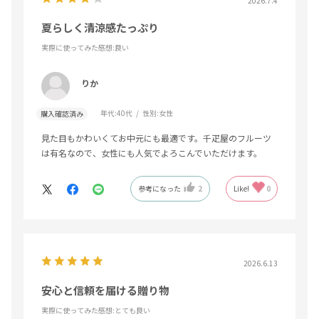
2026.7.4
夏らしく清涼感たっぷり
実際に使ってみた感想
:良い
りか
年代:
40代
性別:
女性
購入確認済み
見た目もかわいくてお中元にも最適です。千疋屋のフルーツ
は有名なので、女性にも人気でよろこんでいただけます。
参考になった
2
Like!
0
2026.6.13
安心と信頼を届ける贈り物
実際に使ってみた感想
:とても良い