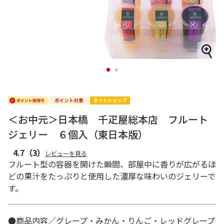
1
2
＜お中元＞日本橋 千疋屋総本店 フルート
ジェリー ６個入（東日本版）
4.7
（3）
レビューを見る
フルート型の容器を開けた瞬間、部屋中に香りが広がるほ
どの果汁をたっぷりと使用した濃厚な味わいのジェリーで
す。
●商品内容／グレープ・みかん・りんご・レッドグレープ