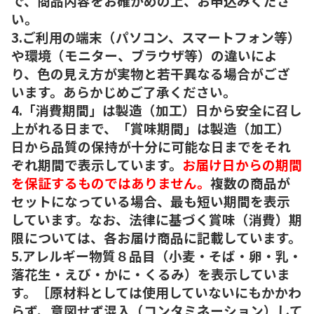
で、商品内容をお確かめの上、お申込みくださ
い。
3.ご利用の端末（パソコン、スマートフォン等）
や環境（モニター、ブラウザ等）の違いによ
り、色の見え方が実物と若干異なる場合がござ
います。あらかじめご了承ください。
4.「消費期間」は製造（加工）日から安全に召し
上がれる日まで、「賞味期間」は製造（加工）
日から品質の保持が十分に可能な日までをそれ
ぞれ期間で表示しています。
お届け日からの期間
を保証するものではありません。
複数の商品が
セットになっている場合、最も短い期間を表示
しています。なお、法律に基づく賞味（消費）期
限については、各お届け商品に記載しています。
5.アレルギー物質８品目（小麦・そば・卵・乳・
落花生・えび・かに・くるみ）を表示していま
す。［原材料としては使用していないにもかかわ
らず、意図せず混入（コンタミネーション）して