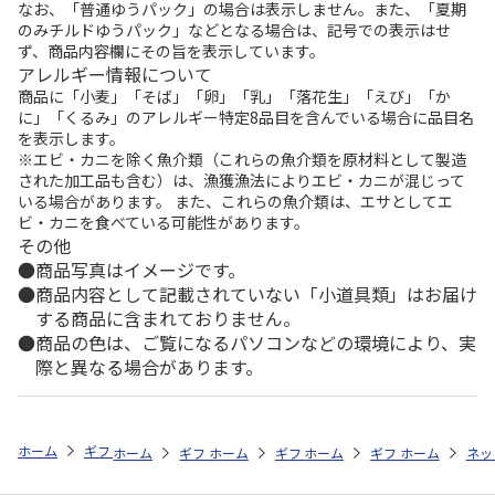
なお、「普通ゆうパック」の場合は表示しません。また、「夏期
のみチルドゆうパック」などとなる場合は、記号での表示はせ
ず、商品内容欄にその旨を表示しています。
アレルギー情報について
商品に「小麦」「そば」「卵」「乳」「落花生」「えび」「か
に」「くるみ」のアレルギー特定8品目を含んでいる場合に品目名
を表示します。
※エビ・カニを除く魚介類（これらの魚介類を原材料として製造
された加工品も含む）は、漁獲漁法によりエビ・カニが混じって
いる場合があります。 また、これらの魚介類は、エサとしてエ
ビ・カニを食べている可能性があります。
その他
商品写真はイメージです。
商品内容として記載されていない「小道具類」はお届け
する商品に含まれておりません。
商品の色は、ご覧になるパソコンなどの環境により、実
際と異なる場合があります。
ホーム
ギフトストア
お中元・夏ギフト特集 2026
お菓子・スイーツ
ホーム
ギフトストア
ホーム
ギフトストア
お中元・夏ギフト特集 2026
ホーム
ギフトストア
お中元・夏ギフト特集
ホーム
ネッ
お
お